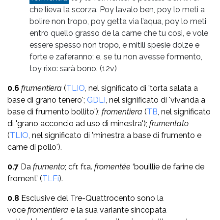
che lieva la scorza. Poy lavalo ben, poy lo meti a
bolire non tropo, poy getta via l’aqua, poy lo meti
entro quello grasso de la carne che tu così, e vole
essere spesso non tropo, e mitili spesie dolze e
forte e zaferanno; e, se tu non avesse formento,
toy rixo: sarà bono.
(12v)
0.6
frumentiera
(
TLIO
, nel significato di 'torta salata a
base di grano tenero';
GDLI
, nel significato di 'vivanda a
base di frumento bollito');
fromentiera
(
TB
, nel significato
di 'grano acconcio ad uso di minestra');
frumentato
(
TLIO
, nel significato di 'minestra a base di frumento e
carne di pollo').
0.7
Da
frumento
; cfr. fr.a.
fromentée
‘bouillie de farine de
froment’ (
TLFi
).
0.8
Esclusive del Tre-Quattrocento sono la
voce
fromentiera
e la sua variante sincopata