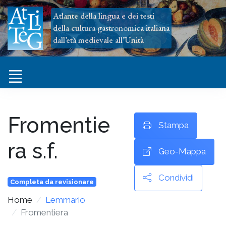
Atlante della lingua e dei testi
della cultura gastronomica italiana
dall’età medievale all’Unità
Fromentie
Stampa
Ra
s.f.
Geo-Mappa
Condividi
Completa da revisionare
Home
Lemmario
Fromentiera