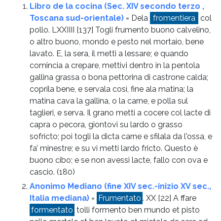
Libro de la cocina (Sec. XIV secondo terzo ,
Toscana sud-orientale)
= Dela
fromentiera
col
pollo. LXXIIII [137] Togli frumento buono calvelino,
o altro buono, mondo e pesto nel mortaio, bene
lavato. E, la sera, il metti a lessare; e quando
comincia a crepare, mettivi dentro in la pentola
gallina grassa o bona pettorina di castrone calda;
coprila bene, e servala così, fine ala matina; la
matina cava la gallina, o la carne, e polla sul
taglieri, e serva. Il grano metti a cocere col lacte di
capra o pecora, giontovi su lardo o grasso
sofricto; poi togli la dicta carne e sfilala da l'ossa, e
fa’ minestre; e su vi metti lardo fricto. Questo è
buono cibo; e se non avessi lacte, fallo con ova e
cascio.
(180)
Anonimo Mediano (fine XIV sec.-inizio XV sec.,
Italia mediana)
=
Frumentato
. XX [22] A ffare
formentato
tolli formento ben mundo et pisto