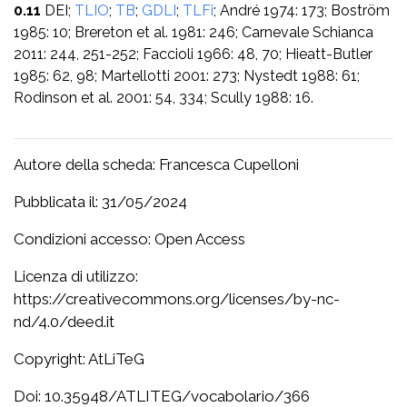
0.11
DEI;
TLIO
;
TB
;
GDLI
;
TLFi
; André 1974: 173; Boström
1985: 10; Brereton et al. 1981: 246; Carnevale Schianca
2011: 244, 251-252; Faccioli 1966: 48, 70; Hieatt-Butler
1985: 62, 98; Martellotti 2001: 273; Nystedt 1988: 61;
Rodinson et al. 2001: 54, 334; Scully 1988: 16.
Autore della scheda: Francesca Cupelloni
Pubblicata il: 31/05/2024
Condizioni accesso: Open Access
Licenza di utilizzo:
https://creativecommons.org/licenses/by-nc-
nd/4.0/deed.it
Copyright: AtLiTeG
Doi: 10.35948/ATLITEG/vocabolario/366