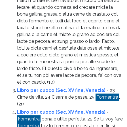
nello mortale et ben lavato et mictolo da sera ad
lexare, et quando comeza ad crepare micte la
bona gallina grassa o altra carne de crastato col
dicto formento et tolli dal foco et coprilo bene et
laxalo stare fine alla matina, et la matina tra fora la
gallina o la carne et micte lo grano ad cociere col
lacte de pecora, et zungi grasso o lardo. Facto,
tolli le dicte carni et desfilale dale osse et mictele
a cociere collo dicto grano et mestica spesso, et
quando tu menestrarai puni sopra alle scudelle
lardo fricto. Et questo civo è bono da ingrassare,
et se tu non pòi avere lacte de pecora, fa' con ova
et con cascio.
(10)
Libro per cuoco (Sec. XV fine, Venezia)
= 23
Cime de vite. 24 Cisame de pesse. 25
Formentra
.
(2r)
Libro per cuoco (Sec. XV fine, Venezia)
=
Formentra
bona e utille perfetta. 25 Se tu voy fare
formentra
toy lo formento, e pestalo ben fin sì