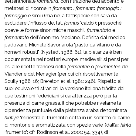
settentrionale
formentra,
con ritrazione dell'accento e
metatesi di
r
come in
fromento : formento, fromaggio :
formaggio
e simili (ma nella fattispecie non sarà da
escludere l'influsso del lat.
formus
‘caldo’); pressoché
coeve le forme sinonimiche maschili
frumentato
e
formentato
dell'Anonimo Mediano. Definita dal medico
padovano Michele Savonarola "pasto da vilano e da
homeni robusti" (Nystedt 1988: 61), la pietanza è ben
documentata nei ricettari europei medievali; si pensi per
es. alle ricette francesi della
formentee
o
fourmentee
del
Viandier e del Menagier (per cui cfr. rispettivamente
Scully 1988: 16; Brereton et al. 1981: 246). Rispetto ai
suoi equivalenti stranieri, la versione italiana tràdita dai
due testimoni federiciani si caratterizza però per la
presenza di carne grassa, il che potrebbe rivelarne la
dipendenza puntuale dalla pietanza araba denominata
hintīya
‘minestra di frumento cotta in un soffritto di carne
di montone e aromatizzata con spezie varie’ (dall’ar.
hinta
‘frumento’: cfr. Rodinson et al. 2001: 54, 334), di