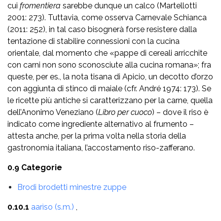
cui
fromentiera
sarebbe dunque un calco (Martellotti
2001: 273). Tuttavia, come osserva Carnevale Schianca
(2011: 252), in tal caso bisognerà forse resistere dalla
tentazione di stabilire connessioni con la cucina
orientale, dal momento che «pappe di cereali arricchite
con carni non sono sconosciute alla cucina romana»; fra
queste, per es., la nota tisana di Apicio, un decotto d’orzo
con aggiunta di stinco di maiale (cfr. André 1974: 173). Se
le ricette più antiche si caratterizzano per la carne, quella
dell’Anonimo Veneziano (
Libro per cuoco
) – dove il riso è
indicato come ingrediente alternativo al frumento –
attesta anche, per la prima volta nella storia della
gastronomia italiana, l’accostamento riso-zafferano.
0.9 Categorie
Brodi brodetti minestre zuppe
0.10.1
aarìso (s.m.)
,