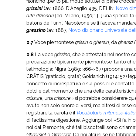
filoncino (per lo più molto sottile) di pane crocca
grissini
(av. 1866, D'Azeglio 435, DELIN;
Novo dizi
altri dizionari
[ed. Milano, 1950]:" [...] una spe­ciali
bàtons de Turin
'
, Napoleone se li faceva mandare
gressino
(av. 1887,
Novo dizionario universale dell
0.7
Voce piemontese
grissìn
o
ghersìn
, da
ghersa (
0.8
La voce
grissino
, che è attestata nel nostro 
preparazione tipicamente piemontese, tanto che v
l'etimologia: Nigra (1989: 366-367) propone una de
CRĀTIS 'graticcio, grata'; Goidanich (1914: 52) le
concetto di increspatura e sul possibile contatto
dolci e dal momento che una delle caratteristich
crissure,
una
crispure
» si potrebbe considerare que
avuto non solo onore di versi, ma altresì di essere 
registrare la parola è il
Vocabolario milanese-itali
di facilissima digestione'. Aggiunge poi: «Si fa in
noi dal Piemonte, ché tali biscottelli sono chiama
Ghœrsiöt
o
Grœssiöt
. Da noi alcuni se ne fabbricano