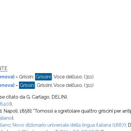
NTE
Genova)
= Grissin;
Grissini
. Voce dell’uso.
(311)
Genova)
=
Grissin
; Grissini. Voce dell’uso.
(311)
lese citato da G. Cartago, DELIN).
1840)
).
. Napoli, 1858]: "Tomossi a sgretolare quattro griscini per ant
aliano
).
liano
;
Novo dizionario universale della lingua italiana (1887)
; 