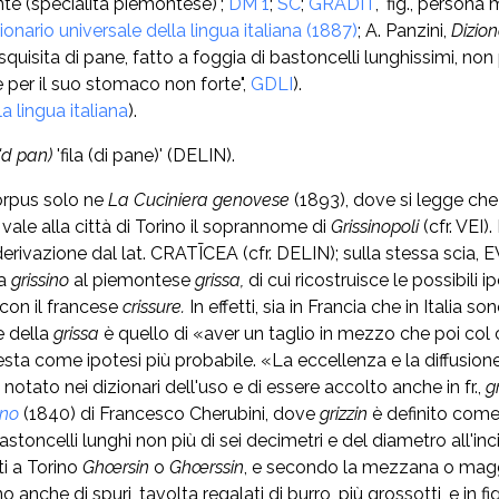
nte (specialità piemontese)';
DM 1
;
SC
;
GRADIT
, 'fig., persona
onario universale della lingua italiana (1887)
; A. Panzini,
Dizion
tà squisita di pane, fatto a foggia di bastoncelli lunghissimi, no
 per il suo stomaco non forte",
GDLI
).
a lingua italiana
).
'd pan)
'fila (di pane)' (DELIN).
corpus solo ne
La Cuciniera genovese
(1893), dove si legge che 
ale alla città di Torino il soprannome di
Grissinopoli
(cfr. VEI
rivazione dal lat. CRATĪCEA (cfr. DELIN); sulla stessa scia, E
ga
grissino
al piemontese
grissa,
di cui ricostruisce le possibili 
 con il francese
crissure.
In effetti, sia in Francia che in Italia s
e della
grissa
è quello di «aver un taglio in mezzo che poi col
sta come ipotesi più probabile. «La eccellenza e la diffusion
notato nei dizionari dell'uso e di essere accolto anche in fr.,
g
ano
(1840) di Francesco Cherubini, dove
grizzin
è definito come 
 bastoncelli lunghi non più di sei decimetri e del diametro all'
ti a Torino
Ghœrsin
o
Ghœrssin
, e secondo la mezzana o mag
 anche di spurj, tavolta regalati di burro, più grossotti, e in figur