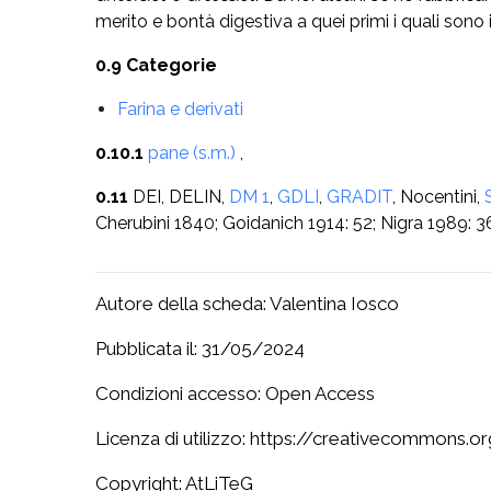
merito e bontà digestiva a quei primi i quali sono 
0.9 Categorie
Farina e derivati
0.10.1
pane (s.m.)
,
0.11
DEI, DELIN,
DM 1
,
GDLI
,
GRADIT
, Nocentini,
Cherubini 1840; Goidanich 1914: 52; Nigra 1989: 3
Autore della scheda: Valentina Iosco
Pubblicata il: 31/05/2024
Condizioni accesso: Open Access
Licenza di utilizzo: https://creativecommons.o
Copyright: AtLiTeG