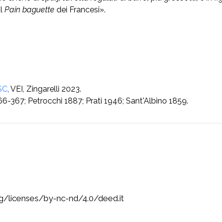
il
Pain baguette
dei Francesi».
SC
, VEI, Zingarelli 2023.
66-367; Petrocchi 1887; Prati 1946; Sant'Albino 1859.
rg/licenses/by-nc-nd/4.0/deed.it