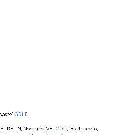
ipasto"
GDLI
).
DEI; DELIN; Nocentini; VEI;
GDLI
, 'Ba­stoncello,