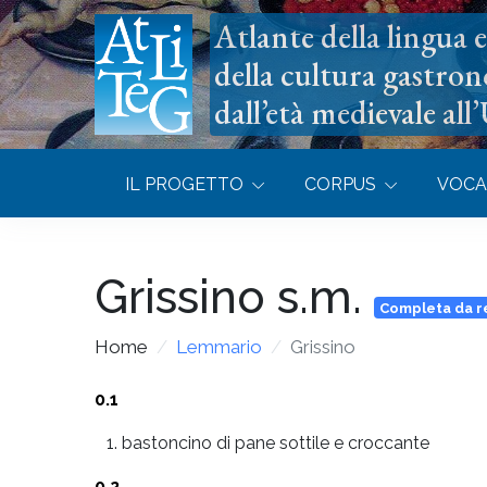
Atlante della lingua e 
della cultura gastron
dall’età medievale all
IL PROGETTO
CORPUS
VOCA
Grissino
s.m.
Completa da r
Home
Lemmario
Grissino
0.1
bastoncino di pane sottile e croccante
0.2