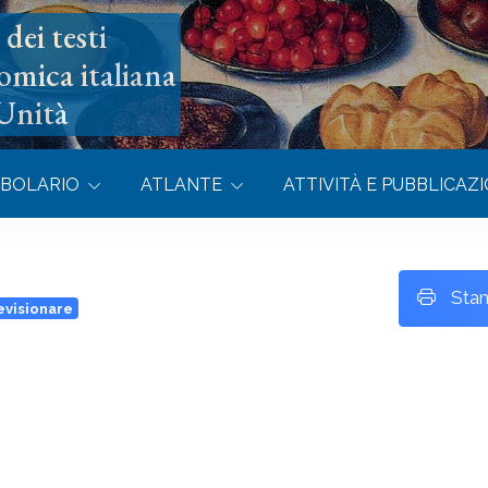
dei testi
omica italiana
’Unità
BOLARIO
ATLANTE
ATTIVITÀ E PUBBLICAZI
Sta
evisionare