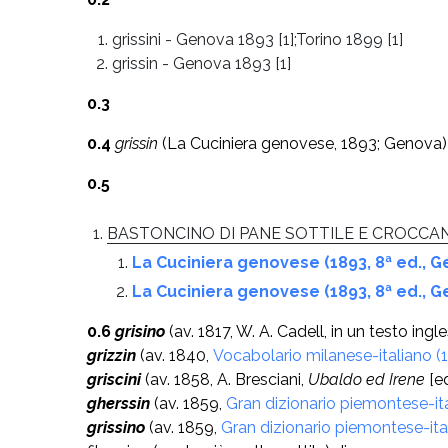
grissini
-
Genova 1893 [1];Torino 1899 [1]
grissin
-
Genova 1893 [1]
0.3
0.4
grissin
(La Cuciniera genovese, 1893; Genova)
0.5
BASTONCINO DI PANE SOTTILE E CROCCA
La Cuciniera genovese (1893, 8ª ed., 
La Cuciniera genovese (1893, 8ª ed., 
0.6
grisino
(av. 1817, W. A. Cadell, in un testo ing
grizzìn
(av. 1840,
Vocabolario milanese-italiano (
griscini
(av. 1858, A. Bresciani,
Ubaldo ed Irene
[ed
gherssin
(av. 1859,
Gran dizionario piemontese-it
grissino
(av. 1859,
Gran dizionario piemontese-ita