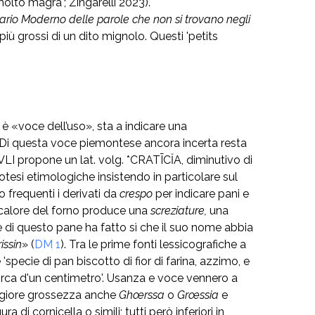
 molto magra'; Zingarelli 2023).
ario Moderno delle parole che non si trovano negli
n più grossi di un dito mignolo. Questi 'petits
è «voce dell’uso», sta a indicare una
). Di questa voce piemontese ancora incerta resta
VLI propone un lat. volg. *CRATĪCĬA, diminutivo di
ipotesi etimologiche insistendo in particolare sul
ono frequenti i derivati da
crespo
per indicare pani e
 calore del forno produce una
screziature,
una
e di questo pane ha fatto sì che il suo nome abbia
rissin
» (
DM 1
). Tra le prime fonti lessicografiche a
'specie di pan biscotto di fior di farina, azzimo, e
incirca d'un centimetro'. Usanza e voce vennero a
giore grossezza anche
Ghœrssa
o
Grœssia
e
a di cornicella o simili; tutti però inferiori in