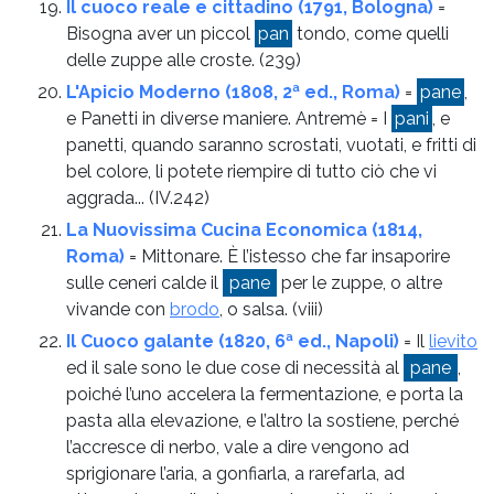
Il cuoco reale e cittadino (1791, Bologna)
=
Bisogna aver un piccol
pan
tondo, come quelli
delle zuppe alle croste.
(239)
L'Apicio Moderno (1808, 2ª ed., Roma)
=
pane
,
e Panetti in diverse maniere. Antremè = I
pani
, e
panetti, quando saranno scrostati, vuotati, e fritti di
bel colore, li potete riempire di tutto ciò che vi
aggrada...
(IV.242)
La Nuovissima Cucina Economica (1814,
Roma)
= Mittonare. È l’istesso che far insaporire
sulle ceneri calde il
pane
per le zuppe, o altre
vivande con
brodo
, o salsa.
(viii)
Il Cuoco galante (1820, 6ª ed., Napoli)
= Il
lievito
ed il sale sono le due cose di necessità al
pane
,
poiché l’uno accelera la fermentazione, e porta la
pasta alla elevazione, e l’altro la sostiene, perché
l’accresce di nerbo, vale a dire vengono ad
sprigionare l’aria, a gonfiarla, a rarefarla, ad