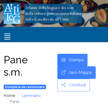
Atlante della lingua e dei testi
della cultura gastronomica italiana
dall’età medievale all’Unità
Pane
Stampa
s.m.
Geo-Mappa
Condividi
Completa da revisionare
Home
Lemmario
Pane