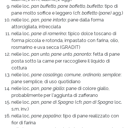
nelle loc.
pan buffetto,
pane boffetto, buffetto
: tipo di
pane molto soffice e leggero (cfr.
boffetto (pane)
agg.)
nelle loc.
pan, pane intorto
: pane dalla forma
attorcigliata, intrecciata
nella loc.
pane di ramerino
: tipico dolce toscano di
forma piccola e rotonda, impastato con farina, olio,
rosmarino e uva secca (GRADIT)
nelle loc.
pan unto, pane unto, panonto
: fetta di pane
posta sotto la carne per raccogliere il liquido di
cottura
nelle loc.
pane casalingo, comune, ordinario, semplice
:
pane semplice, di uso quotidiano
nelle loc.
pan, pane giallo
: pane di colore giallo,
probabilmente per l'aggiunta di zafferano
nelle loc.
pan, pane di Spagna
(cfr.
pan di Spagna
loc.
s.m. inv.)
nella loc.
pane papalino
: tipo di pane realizzato con
fior di farina