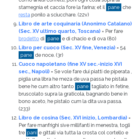
stamegnia et caccia fore la farina; et il
pane
che
resta
ponilo a sciucchare.
(22v)
Libro de arte coquinaria (Anonimo Catalano)
(Sec. XV ultimo quarto, Toscana)
= Per fare
brodetto
di
pane
e di chacio e di ova
(80)
Libro per cuoco (Sec. XV fine, Venezia)
= 54
pane
de noce.
(3r)
Cuoco napoletano (fine XV sec.-inizio XVI
sec., Napoli)
= Se vole fare dui piatti de piperata ,
piglia una libra he meza de uva passa he pistala
bene he cum altro tanto
pane
tagliato in fetine,
bruscolato supra la graticola, bagnando bene in
bono aceto, he pistalo cum la dita uva passa.
(233)
Libro de cosina (Sec. XVI inizio, Lombardia)
=
Per fare manfrighi sive millifanti in menestra, togli
tre
pani
e gittali via tutta la crosta col cortello e