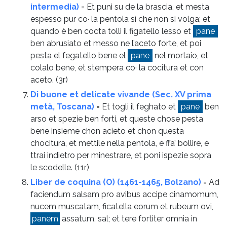
intermedia)
= Et puni su de la brascia, et mesta
espesso pur co· la pentola sì che non si volga; et
quando è ben cocta tolli il figatello lesso et
pane
ben abrusiato et messo ne l’aceto forte, et poi
pesta el fegatello bene el
pane
nel mortaio, et
colalo bene, et stempera co· la cocitura et con
aceto.
(3r)
Di buone et delicate vivande (Sec. XV prima
metà, Toscana)
= Et togli il feghato et
pane
ben
arso et spezie ben forti, et queste chose pesta
bene insieme chon acieto et chon questa
chocitura, et mettile nella pentola, e ffa’ bollire, e
ttrai indietro per minestrare, et poni ispezie sopra
le scodelle.
(11r)
Liber de coquina (O) (1461-1465, Bolzano)
= Ad
faciendum salsam pro avibus accipe cinamomum,
nucem muscatam, ficatella eorum et rubeum ovi,
panem
assatum, sal; et tere fortiter omnia in