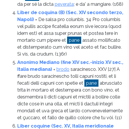
da per sé la dicta
peverata
; e da' a mangiare.
(168)
Liber de coquina (B) (Sec. XIV secondo terzo,
Napoli)
= De salsa pro colunbis. 34 Pro columbis
vel pullis accipe ficatella eorum sive iecora (quod
idem est) et assa super prunas et postea tere in
mortario cum pipere et
pane
assato mollificato
et distemperato cum vino vel aceto et fac bullire.
Si vis, da crudum.
(136r)
Anonimo Mediano (fine XIV sec.-inizio XV sec.,
Italia mediana)
=
brodo
saracinesco. XXV [27] A
ffare brudo saracinescho tolli capuni rostiti, et li
fecati delli capuni con spetie et
pane
abrusciato
trita in mortaro et destempera con bono vino, et
desmembra li dicti capuni et mictili a bollire colle
dicte cose in una olla, et micti li dactuli integri
mondati et uva greca et lardo convenevelemente
et çuccaro, et fallo de quillo colore che tu vòi.
(11)
Liber coquine (Sec. XV, Italia meridionale