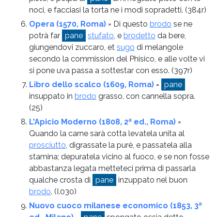
noci, e facciasi la torta ne i modi sopradetti.
(384r)
Opera (1570, Roma)
= Di questo
brodo
se ne
potrà far
pane
stufato
, e
brodetto
da bere,
giungendovi zuccaro, et
sugo
di melangole
secondo la commission del Phisico, e alle volte vi
si pone uva passa a sottestar con esso.
(397r)
Libro dello scalco (1609, Roma)
=
pane
insuppato in
brodo
grasso, con cannella sopra.
(25)
L'Apicio Moderno (1808, 2ª ed., Roma)
=
Quando la carne sarà cotta levatela unita al
prosciutto
, digrassate la purè, e passatela alla
stamina; depuratela vicino al fuoco, e se non fosse
abbastanza legata metteteci prima di passarla
qualche crosta di
pane
inzuppato nel buon
brodo
.
(I.030)
Nuovo cuoco milanese economico (1853, 3ª