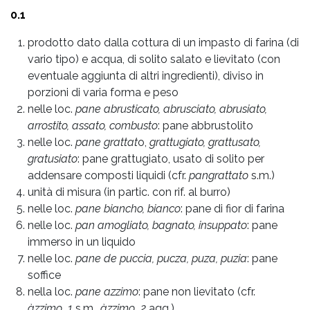
0.1
prodotto dato dalla cottura di un impasto di farina (di
vario tipo) e acqua, di solito salato e lievitato (con
eventuale aggiunta di altri ingredienti), diviso in
porzioni di varia forma e peso
nelle loc.
pane abrusticato, abrusciato, abrusiato,
arrostito, assato, combusto
: pane abbrustolito
nelle loc.
pane grattat
o,
grattugiato, grattusato,
gratusiato
: pane grattugiato, usato di solito per
addensare composti liquidi (cfr.
pangrattato
s.m.)
unità di misura (in partic. con rif. al burro)
nelle loc.
pane biancho, bianco
: pane di fior di farina
nelle loc.
pan amogliato, bagnato, insuppato
: pane
immerso in un liquido
nelle loc.
pane de puccia, pucza, puza, puzia
: pane
soffice
nella loc.
pane azzimo
: pane non lievitato (cfr.
àzzimo_1
s.m.,
àzzimo_2
agg.)