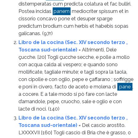
distemperatas cum predicta colatura et fac bulliri.
Postea incidas
panem
mediocriter spissum et in
cissorio concavo pone et desuper sparge
predictum brodium cum herbis et habebis sopas
galicanas.
(97r)
Libro de la cocina (Sec. XIV secondo terzo ,
Toscana sud-orientale)
= Altrimenti, Dele
çucche. [20] Togli çucche secche, e polle a mollo
con acqua calda al vespero; e quando sono
mollificate, tagliale minute; e tagli sopra la taola,
con cipolle e con oglio, pepe e çaffarano ; soffrigge
e poni in civero, facto de aceto e molena di
pane
,
a cocere. E a tale modo si pò fare con lacte
d’amandole, pepe, cruocho, sale e oglio e con
lacte di noci.
(140)
Libro de la cocina (Sec. XIV secondo terzo ,
Toscana sud-orientale)
= Del cascio arostito.
LXXXXVII [160] Togli cascio di Bria che è grasso, o