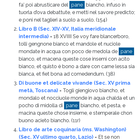
fa' poi abrusticare del
pane
biancho, infuso in
tuorla d’ova debattute, e metti nel savore predicto;
e poni nel taglieri a suolo a suolo.
(154)
Libro B (Sec. XIV-XV, Italia meridionale
intermedia)
= 18 XVIIII Se voy fare blancerboro,
tolli gengnone bianco et mandole et nuciole
mondate in acqua con poco de medola de
pane
bianco, et macena queste cose insemi con acito
bianco, et quisto è bono a dare con carne lessa sia
bianca, et fiet bona ad comedendum.
(38)
Di buone et delicate vivande (Sec. XV prima
metà, Toscana)
= Togli giengiovo biancho, et
mondalo et nocciuole monde in aqua chalda et un
pocho di midolla di
pane
biancho, et pesta, e
macina queste chose insieme, e stemperale chon
buono acieto biancho.
(11r)
Libro de arte coquinaria (ms. Washington)
(Sec. XV ultimo quarto, Lazio)
= Et se non