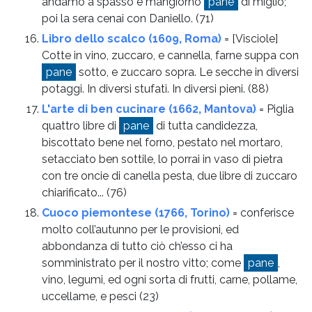
andamo a spasso e mangiorno
pane
di miglio;
poi la sera cenai con Daniello.
(71)
Libro dello scalco (1609, Roma)
= [Visciole]
Cotte in vino, zuccaro, e cannella, farne suppa con
pane
sotto, e zuccaro sopra. Le secche in diversi
potaggi. In diversi stufati. In diversi pieni.
(88)
L'arte di ben cucinare (1662, Mantova)
= Piglia
quattro libre di
pane
di tutta candidezza,
biscottato bene nel forno, pestato nel mortaro,
setacciato ben sottile, lo porrai in vaso di pietra
con tre oncie di canella pesta, due libre di zuccaro
chiarificato...
(76)
Cuoco piemontese (1766, Torino)
= conferisce
molto coll’autunno per le provisioni, ed
abbondanza di tutto ciò ch’esso ci ha
somministrato per il nostro vitto; come
pane
,
vino, legumi, ed ogni sorta di frutti, carne, pollame,
uccellame, e pesci
(23)