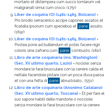
mortario et distempera cum succo lomiarum vel
maligranati simul cum croco.
(175r)
Liber de coquina (O) (1461-1465, Bolzano)
=
Pro brodio serracenico accipe capones assatos et
ficatella ipsorum cum speciebus et
pane
assato.
(169r)
Liber de coquina (O) (1461-1465, Bolzano)
=
Postea pone ad bulliendum et potes facere nigri
coloris sine zafrano,cum
pane
combusto.
(181r)
Libro de arte coquinaria (ms. Washington)
(Sec. XV ultimo quarto, Lazio)
= nociole: senza
mondare le farai brusculare con la cenere calda et
nettale facendole pistare con un poca d’uva passa
et con una fetta di
pane
abrustolato...
(55v)
Libro de arte coquinaria (Anonimo Catalano)
(Sec. XV ultimo quarto, Toscana)
= Et per fare el
suo sapore habbi delle mandorle o nocciole:
senza mondare le farai bruscolare con la cenere