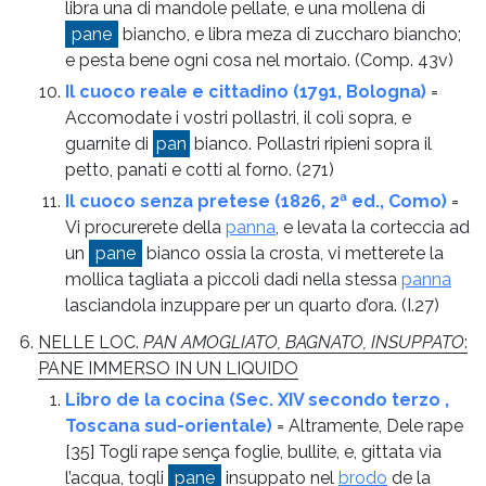
libra una di mandole pellate, e una mollena di
pane
biancho, e libra meza di zuccharo biancho;
e pesta bene ogni cosa nel mortaio.
(Comp. 43v)
Il cuoco reale e cittadino (1791, Bologna)
=
Accomodate i vostri pollastri, il colì sopra, e
guarnite di
pan
bianco. Pollastri ripieni sopra il
petto, panati e cotti al forno.
(271)
Il cuoco senza pretese (1826, 2ª ed., Como)
=
Vi procurerete della
panna
, e levata la corteccia ad
un
pane
bianco ossia la crosta, vi metterete la
mollica tagliata a piccoli dadi nella stessa
panna
lasciandola inzuppare per un quarto d’ora.
(I.27)
NELLE LOC.
PAN AMOGLIATO, BAGNATO, INSUPPATO
:
PANE IMMERSO IN UN LIQUIDO
Libro de la cocina (Sec. XIV secondo terzo ,
Toscana sud-orientale)
= Altramente, Dele rape
[35] Togli rape sença foglie, bullite, e, gittata via
l’acqua, togli
pane
insuppato nel
brodo
de la