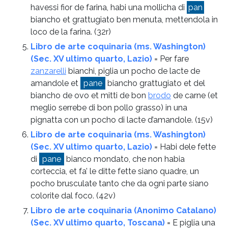
havessi fior de farina, habi una mollicha di
pan
biancho et grattugiato ben menuta, mettendola in
loco de la farina.
(32r)
Libro de arte coquinaria (ms. Washington)
(Sec. XV ultimo quarto, Lazio)
= Per fare
zanzarelli
bianchi, piglia un pocho de lacte de
amandole et
pane
biancho grattugiato et del
biancho de ovo et mitti de bon
brodo
de carne (et
meglio serrebe di bon pollo grasso) in una
pignatta con un pocho di lacte d’amandole.
(15v)
Libro de arte coquinaria (ms. Washington)
(Sec. XV ultimo quarto, Lazio)
= Habi dele fette
di
pane
bianco mondato, che non habia
corteccia, et fa’ le ditte fette siano quadre, un
pocho brusculate tanto che da ogni parte siano
colorite dal foco.
(42v)
Libro de arte coquinaria (Anonimo Catalano)
(Sec. XV ultimo quarto, Toscana)
= E piglia una