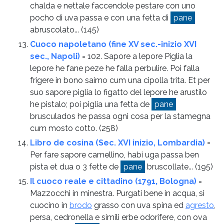
chalda e nettale faccendole pestare con uno
pocho di uva passa e con una fetta di
pane
abruscolato...
(145)
Cuoco napoletano (fine XV sec.-inizio XVI
sec., Napoli)
= 102. Sapore a lepore Piglia la
lepore he fane peze he falla perbulire. Poi falla
frigere in bono saimo cum una cipolla trita. Et per
suo sapore piglia lo figatto del lepore he arustilo
he pistalo; poi piglia una fetta de
pane
brusculados he passa ogni cosa per la stamegna
cum mosto cotto.
(258)
Libro de cosina (Sec. XVI inizio, Lombardia)
=
Per fare sapore camellino, habi uga passa ben
pista et dua o 3 fette de
pane
bruscollate...
(195)
Il cuoco reale e cittadino (1791, Bologna)
=
Mazzocchi in minestra. Purgati bene in acqua, si
cuocino in
brodo
grasso con uva spina ed
agresto
,
persa, cedronella e simili erbe odorifere, con ova