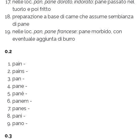
nelle loc.
pan, pane dorato, indorato
: pane passato nel
tuorlo e poi fritto
preparazione a base di carne che assume sembianza
di pane
nelle loc.
pan, pane francese
: pane morbido, con
eventuale aggiunta di burro
0.2
pain
-
pains
-
pan
-
pane
-
panê
-
panem
-
panes
-
pani
-
pano
-
0.3