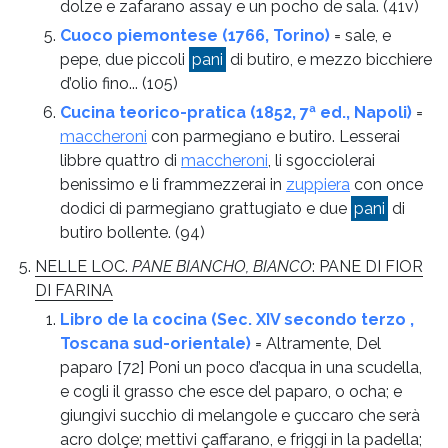
dolze e zafarano assay e un pocho de sala.
(41v)
Cuoco piemontese (1766, Torino)
= sale, e
pepe, due piccoli
pani
di butiro, e mezzo bicchiere
d’olio fino...
(105)
Cucina teorico-pratica (1852, 7ª ed., Napoli)
=
maccheroni
con parmegiano e butiro. Lesserai
libbre quattro di
maccheroni
, li sgocciolerai
benissimo e li frammezzerai in
zuppiera
con once
dodici di parmegiano grattugiato e due
pani
di
butiro bollente.
(94)
NELLE LOC.
PANE BIANCHO, BIANCO
: PANE DI FIOR
DI FARINA
Libro de la cocina (Sec. XIV secondo terzo ,
Toscana sud-orientale)
= Altramente, Del
paparo [72] Poni un poco d’acqua in una scudella,
e cogli il grasso che esce del paparo, o ocha; e
giungivi succhio di melangole e çuccaro che serà
acro dolçe; mettivi çaffarano, e friggi in la padella;