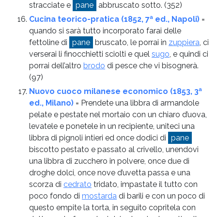
stracciate e
pane
abbruscato sotto.
(352)
Cucina teorico-pratica (1852, 7ª ed., Napoli)
=
quando si sarà tutto incorporato farai delle
fettoline di
pane
bruscato, le porrai in
zuppiera
, ci
verserai li finocchietti sciolti e quel
sugo
, e quindi ci
porrai dell’altro
brodo
di pesce che vi bisognerà.
(97)
Nuovo cuoco milanese economico (1853, 3ª
ed., Milano)
= Prendete una libbra di armandole
pelate e pestate nel mortaio con un chiaro d’uova,
levatele e ponetele in un recipiente, uniteci una
libbra di pignoli intieri ed once dodici di
pane
biscotto pestato e passato al crivello, unendovi
una libbra di zucchero in polvere, once due di
droghe dolci, once nove d’uvetta passa e una
scorza di
cedrato
tridato, impastate il tutto con
poco fondo di
mostarda
di barili e con un poco di
questo empite la torta, in seguito copritela con