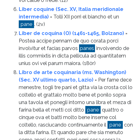
vòi calde o frede.
(12)
Liber coquine (Sec. XV, Italia meridionale
intermedia)
= Tolli XII porri el biancho et un
pane
.
(2v)
Liber de coquina (O) (1461-1465, Bolzano)
=
Postea accipe pennam de quo corata porci
involvitur et facias parvos
panes
involvendo de
illis commixtis in dicta pellicula ad quantitatem
unius ovi vel parum maiora.
(180r)
Libro de arte coquinaria (ms. Washington)
(Sec. XV ultimo quarto, Lazio)
= Per farne dece
menestre, togli tre pani et gitta via la crosta col lo
coltello et grattalo molto bene et ponilo sopra
una tavola et ponegli intorno una libra et meza di
farina bella et metti col ditto
pane
quattro o
cinque ova et batti molto bene inseme col
coltello, rasciucando continuamente il
pane
con
la ditta farina. Et quando pare che sia menuto
como anesi confetti, poni ogni cosa sopra la