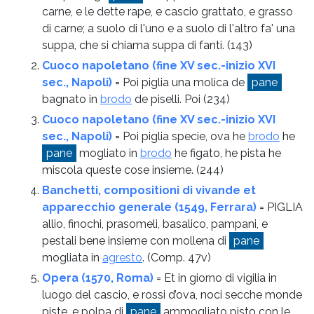
carne, e le dette rape, e cascio grattato, e grasso
di carne; a suolo di l'uno e a suolo di l'altro fa' una
suppa, che si chiama suppa di fanti.
(143)
Cuoco napoletano (fine XV sec.-inizio XVI
sec., Napoli)
= Poi piglia una molica de
pane
bagnato in
brodo
de piselli. Poi
(234)
Cuoco napoletano (fine XV sec.-inizio XVI
sec., Napoli)
= Poi piglia specie, ova he
brodo
he
pane
mogliato in
brodo
he figato, he pista he
miscola queste cose insieme.
(244)
Banchetti, compositioni di vivande et
apparecchio generale (1549, Ferrara)
= PIGLIA
allio, finochi, prasomeli, basalico, pampani, e
pestali bene insieme con mollena di
pane
mogliata in
agresto
.
(Comp. 47v)
Opera (1570, Roma)
= Et in giorno di vigilia in
luogo del cascio, e rossi d’ova, noci secche monde
piste, e polpa di
pane
ammogliato pisto con le