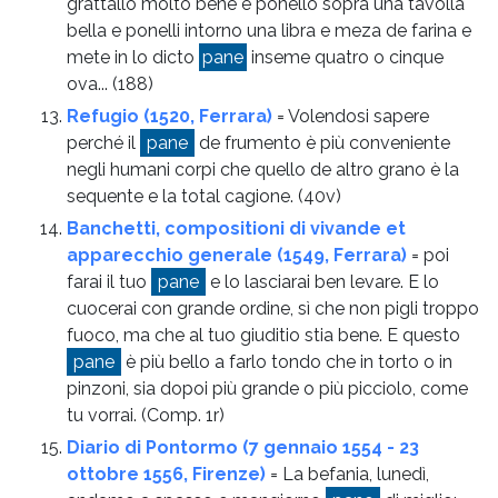
grattallo molto bene e ponello sopra una tavolla
bella e ponelli intorno una libra e meza de farina e
mete in lo dicto
pane
inseme quatro o cinque
ova...
(188)
Refugio (1520, Ferrara)
= Volendosi sapere
perché il
pane
de frumento è più conveniente
negli humani corpi che quello de altro grano è la
sequente e la total cagione.
(40v)
Banchetti, compositioni di vivande et
apparecchio generale (1549, Ferrara)
= poi
farai il tuo
pane
e lo lasciarai ben levare. E lo
cuocerai con grande ordine, sì che non pigli troppo
fuoco, ma che al tuo giuditio stia bene. E questo
pane
è più bello a farlo tondo che in torto o in
pinzoni, sia dopoi più grande o più picciolo, come
tu vorrai.
(Comp. 1r)
Diario di Pontormo (7 gennaio 1554 - 23
ottobre 1556, Firenze)
= La befania, lunedì,