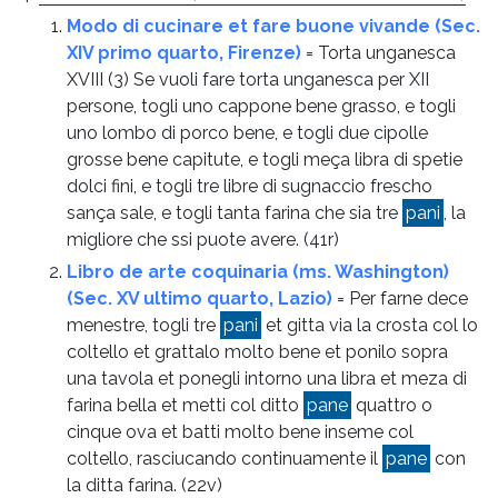
Modo di cucinare et fare buone vivande (Sec.
XIV primo quarto, Firenze)
= Torta unganesca
XVIII (3) Se vuoli fare torta unganesca per XII
persone, togli uno cappone bene grasso, e togli
uno lombo di porco bene, e togli due cipolle
grosse bene capitute, e togli meça libra di spetie
dolci fini, e togli tre libre di sugnaccio frescho
sança sale, e togli tanta farina che sia tre
pani
, la
migliore che ssi puote avere.
(41r)
Libro de arte coquinaria (ms. Washington)
(Sec. XV ultimo quarto, Lazio)
= Per farne dece
menestre, togli tre
pani
et gitta via la crosta col lo
coltello et grattalo molto bene et ponilo sopra
una tavola et ponegli intorno una libra et meza di
farina bella et metti col ditto
pane
quattro o
cinque ova et batti molto bene inseme col
coltello, rasciucando continuamente il
pane
con
la ditta farina.
(22v)