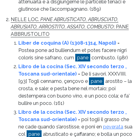
attenuarla e a disgiungerne le particelle tenaci e
glutinose che l’accompagnano.
(189)
NELLE LOC.
PANE ABRUSTICATO, ABRUSCIATO,
ABRUSIATO, ARROSTITO, ASSATO, COMBUSTO
: PANE
ABBRUSTOLITO
Liber de coquina (A) (1308-1314, Napoli)
=
Postea pone ad bulliendum et potes facere nigri
coloris sine safrano, cum
pane
combusto.
(98r)
Libro de la cocina (Sec. XIV secondo terzo ,
Toscana sud-orientale)
= De li savori. XXXVIIII.
[93] Togli cennamo, çençovo e
pane
arostito – la
crosta, e sale; e pesta bene nel mortaio; poi
destempera con buono vino, e un poco cola; e fa'
bullire un poco.
(161)
Libro de la cocina (Sec. XIV secondo terzo ,
Toscana sud-orientale)
= poi togli il grasso che
ne cade quando s’arostisse, e poni en
peverata
sua
col
pane
abrusticato e çaffarano; e bolla un poco