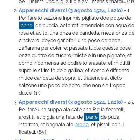
per li infirmi unc. t. g. X li die XVII mensis marcii...
(1r)
Apparecchi diversi (3 agosto 1524, Lazio)
= 1.
Per fare lo salzone Inprimis pigliate doe polpe de
pane
de puccia, actorrati amendole con aqua de
rosa et acito, una onza de candella, meza onza de
cincivaro, deyce gariofali, uno poco de pepe,
zaffarana per colerire; passate tucte queste cose;
onze quatro de zucaro, mictelo in uno pignato, et
como incomensa ad bollire lo arasate, et mictitili
supra le strimità dela gallina; et como è difridato,
mitice candella de sopra; et trasence al dicto
salzone uno poco de acito, che non sia troppo
dulce.
(1r)
Apparecchi diversi (3 agosto 1524, Lazio)
= 25.
Per fare una suppa ala catelana Piglia fecatelli
arostiti, et piglia una fella de
pane
de puza
intorrata, et bagnala alo
brodo
, et pistali con li
ficatelli.
(8v)