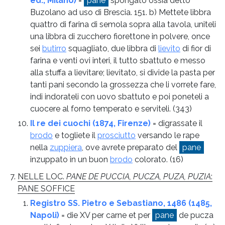
ed., Milano)
=
pane
spongato ossia detto
Buzolano ad uso di Brescia. 151. b) Mettete libbra
quattro di farina di semola sopra alla tavola, uniteli
una libbra di zucchero fiorettone in polvere, once
sei
butirro
squagliato, due libbra di
lievito
di fior di
farina e venti ovi interi, il tutto sbattuto e messo
alla stuffa a lievitare; lievitato, si divide la pasta per
tanti pani secondo la grossezza che li vorrete fare,
indi indorateli con uovo sbattuto e poi poneteli a
cuocere al forno temperato e serviteli.
(343)
Il re dei cuochi (1874, Firenze)
= digrassate il
brodo
e togliete il
prosciutto
versando le rape
nella
zuppiera
, ove avrete preparato del
pane
inzuppato in un buon
brodo
colorato.
(16)
NELLE LOC.
PANE DE PUCCIA, PUCZA, PUZA, PUZIA
:
PANE SOFFICE
Registro SS. Pietro e Sebastiano, 1486 (1485,
Napoli)
= die XV per carne et per
pane
de pucza