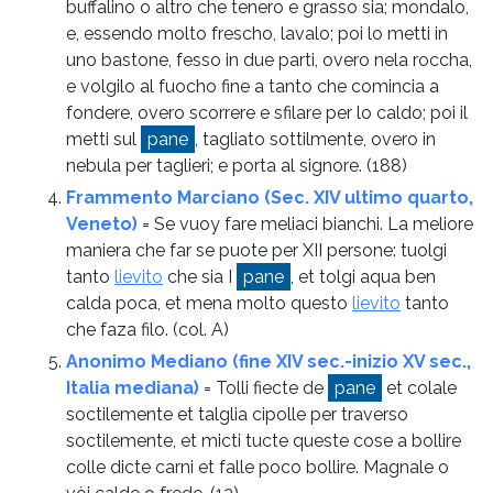
buffalino o altro che tenero e grasso sia; mondalo,
e, essendo molto frescho, lavalo; poi lo metti in
uno bastone, fesso in due parti, overo nela roccha,
e volgilo al fuocho fine a tanto che comincia a
fondere, overo scorrere e sfilare per lo caldo; poi il
metti sul
pane
, tagliato sottilmente, overo in
nebula per taglieri; e porta al signore.
(188)
Frammento Marciano (Sec. XIV ultimo quarto,
Veneto)
= Se vuoy fare meliaci bianchi. La meliore
maniera che far se puote per XII persone: tuolgi
tanto
lievito
che sia I
pane
, et tolgi aqua ben
calda poca, et mena molto questo
lievito
tanto
che faza filo.
(col. A)
Anonimo Mediano (fine XIV sec.-inizio XV sec.,
Italia mediana)
= Tolli fiecte de
pane
et colale
soctilemente et talglia cipolle per traverso
soctilemente, et micti tucte queste cose a bollire
colle dicte carni et falle poco bollire. Magnale o