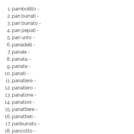
pambollito
-
pan burrati
-
pan burrato
-
pan pepati
-
pan unto
-
panadelli
-
panaie
-
panata
-
panate
-
panati
-
panatiere
-
panatiero
-
panatone
-
panatoni
-
panattiere
-
panattieri
-
panburrato
-
pancotto
-