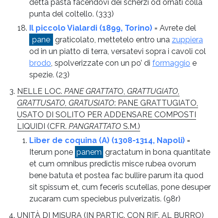
detta pasta facendovi dei scherzi od ornati colla
punta del coltello.
(333)
Il piccolo Vialardi (1899, Torino)
= Avrete del
pane
graticolato, mettetelo entro una
zuppiera
od in un piatto di terra, versatevi sopra i cavoli col
brodo
, spolverizzate con un po’ di
formaggio
e
spezie.
(23)
NELLE LOC.
PANE GRATTAT
O,
GRATTUGIATO,
GRATTUSATO, GRATUSIATO
: PANE GRATTUGIATO,
USATO DI SOLITO PER ADDENSARE COMPOSTI
LIQUIDI (CFR.
PANGRATTATO
S.M.)
Liber de coquina (A) (1308-1314, Napoli)
=
Iterum pone
panem
gractatum in bona quantitate
et cum omnibus predictis misce rubea ovorum
bene batuta et postea fac bullire parum ita quod
sit spissum et, cum feceris scutellas, pone desuper
zucaram cum speciebus pulverizatis.
(98r)
UNITÀ DI MISURA (IN PARTIC. CON RIF. AL BURRO)