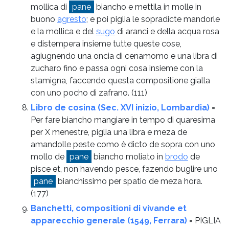
mollica di
pane
biancho e mettila in molle in
buono
agresto
; e poi piglia le sopradicte mandorle
e la mollica e del
sugo
di aranci e della acqua rosa
e distempera insieme tutte queste cose,
agiugnendo una oncia di cenamomo e una libra di
zucharo fino e passa ogni cosa insieme con la
stamigna, faccendo questa compositione gialla
con uno pocho di zafrano.
(111)
Libro de cosina (Sec. XVI inizio, Lombardia)
=
Per fare biancho mangiare in tempo di quaresima
per X menestre, piglia una libra e meza de
amandolle peste como è dicto de sopra con uno
mollo de
pane
biancho moliato in
brodo
de
pisce et, non havendo pesce, fazendo buglire uno
pane
bianchissimo per spatio de meza hora.
(177)
Banchetti, compositioni di vivande et
apparecchio generale (1549, Ferrara)
= PIGLIA