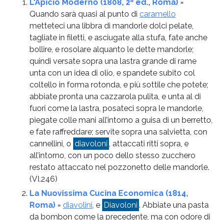
L'Apicio Moderno (1808, 2ª ed., Roma)
=
Quando sarà quasi al punto di
caramello
metteteci una libbra di mandorle dolci pelate,
tagliate in filetti, e asciugate alla stufa, fate anche
bollire, e rosolare alquanto le dette mandorle;
quindi versate sopra una lastra grande di rame
unta con un idea di olio, e spandete subito col
coltello in forma rotonda, e più sottile che potete;
abbiate pronta una cazzarola pulita, e unta al di
fuori come la lastra, posateci sopra le mandorle,
piegate colle mani all’intorno a guisa di un berretto,
e fate raffreddare; servite sopra una salvietta, con
cannellini, o
diavoloni
, attaccati ritti sopra, e
all’intorno, con un poco dello stesso zucchero
restato attaccato nel pozzonetto delle mandorle.
(VI.246)
La Nuovissima Cucina Economica (1814,
Roma)
=
diavolini
, e
Diavoloni
. Abbiate una pasta
da bombon come la precedente, ma con odore di