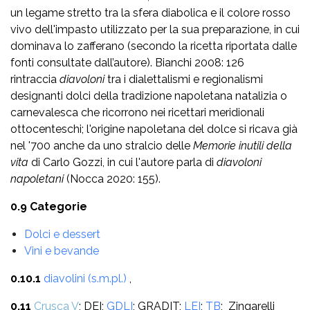
un legame stretto tra la sfera diabolica e il colore rosso
vivo dell'impasto utilizzato per la sua preparazione, in cui
dominava lo zafferano (secondo la ricetta riportata dalle
fonti consultate dall’autore). Bianchi 2008: 126
rintraccia
diavoloni
tra i dialettalismi e regionalismi
designanti dolci della tradizione napoletana natalizia o
carnevalesca che ricorrono nei ricettari meridionali
ottocenteschi; l'origine napoletana del dolce si ricava già
nel '700 anche da uno stralcio delle
Memorie inutili della
vita
di Carlo Gozzi, in cui l'autore parla di
diavoloni
napoletani
(Nocca 2020: 155).
0.9 Categorie
Dolci e dessert
Vini e bevande
0.10.1
diavolini (s.m.pl.)
,
0.11
Crusca V
; DEI;
GDLI
; GRADIT;
LEI
;
TB
; Zingarelli