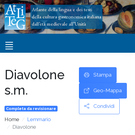
Atlante della lingua e dei testi
della cultura gastronomica italiana
dall’età medievale all’Unità
Diavolone
Stampa
s.m.
Geo-Mappa
Condividi
Completa da revisionare
Home
Lemmario
Diavolone