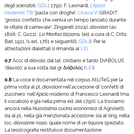
degli scienziati
,
GDLI
; 1790, F. Leonardi,
L'Apicio
moderno
;
TB
: 'pasta con droghe';
Crusca V
; GRADIT:
'grosso confetto che veniva un tempo lanciato durante
le sfilate di carnevale'; Zingarelli 2024).
diavolon
(av.
1806, C. Gozzi,
La Marfisa bizzarr
a, [ed. a cura di C. Ortiz,
Bari, 1911, (1 ed., 1761 e seguenti)],
GDLI
). Per le
attestazioni dialettali si rimanda al
LEI
.
0.7
Accr. di
diavolo,
dal lat. cristiano e tardo DIABOLUS
‘diavolo’, a sua volta dal gr. διά­βολος (
LEI
).
0.8
La voce è documentata nel corpus AtLiTeG per la
prima volta al pl.
diavoloni
nell'accezione di 'confetti di
zucchero' nell'
Apicio moderno
di Francesco Leonardi (ma
il vocabolo è già nella prima ed. del 1790). La troviamo
ancora nella
Nuovissima cucina economica
di Agnoletti,
sia al pl., nella già menzionata accezione, sia al sing. nella
loc.
diavolone rosso
, quale nome di un liquore speziato.
La lessicografia restituisce documentazione