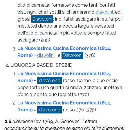
olio di cannella; formatene come tanti confetti
bislunghi, che i sottili si chiameranno
diavolini
, ed i
grossi
Diavoloni
; indi fateli asciugare in stufa; poi
metteteli dentro una boccia larga, e versateci
dell’olio di cannella in più volte, e sempre fateli
asciugare
(295)
La Nuovissima Cucina Economica (1814,
Roma)
=
diavolini
, e
Diavoloni
(378)
LIQUORE A BASE DI SPEZIE
La Nuovissima Cucina Economica (1814,
Roma)
=
diavolone
rosso. Cannella due oncie,
pepe forte una quarta di oncia, zenzero un’ottava
d’oncia, spirito due fogliette.
(270)
La Nuovissima Cucina Economica (1814,
Roma)
=
diavolone
rosso 270
(375)
0.6
diavolone
(av. 1769, A. Genovesi,
Lettere
accademiche su la questione se siano più felici gl’ignoranti