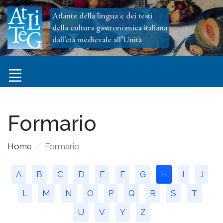
Atlante della lingua e dei testi
della cultura gastronomica italiana
dall’età medievale all’Unità
Formario
Home
Formario
A
B
C
D
E
F
G
H
I
J
L
M
N
O
P
Q
R
S
T
U
V
Y
Z