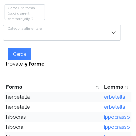
Cerca una forma
(puoi usare il
carattere jolly *)
Categoria alimentare
Cerca
Trovate
5 forme
Forma
Lemma
herbetella
erbetella
herbetelle
erbetella
hipocras
ippocrasso
hipocrà
ippocrasso