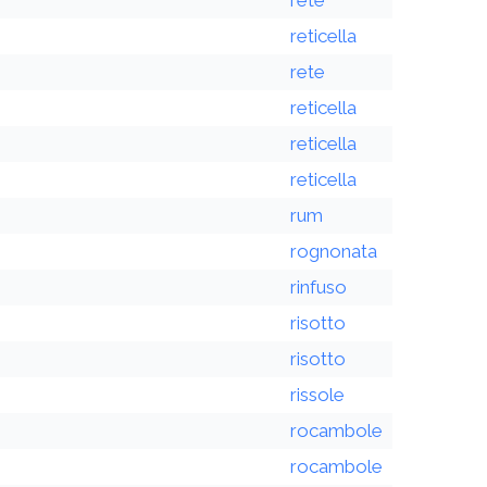
rete
reticella
rete
reticella
reticella
reticella
rum
rognonata
rinfuso
risotto
risotto
rissole
rocambole
rocambole