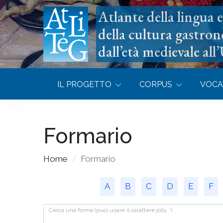
Atlante della lingua e 
della cultura gastron
dall’età medievale all
IL PROGETTO
CORPUS
VOCA
Formario
Home
Formario
A
B
C
D
E
F
Cerca una forma (puoi usare il carattere jolly *)