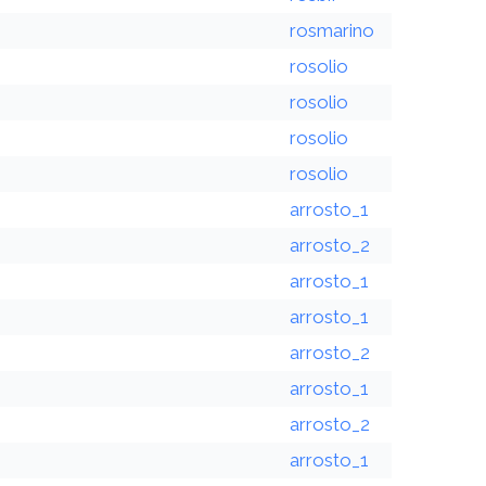
rosmarino
rosolio
rosolio
rosolio
rosolio
arrosto_1
arrosto_2
arrosto_1
arrosto_1
arrosto_2
arrosto_1
arrosto_2
arrosto_1