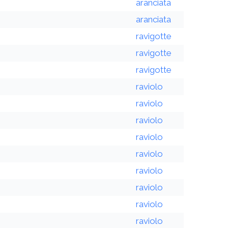
aranciata
aranciata
ravigotte
ravigotte
ravigotte
raviolo
raviolo
raviolo
raviolo
raviolo
raviolo
raviolo
raviolo
raviolo