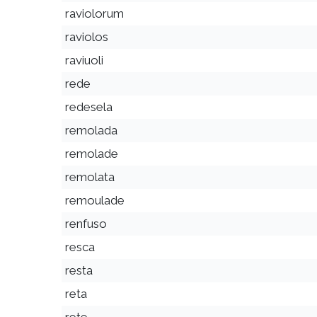
raviolorum
raviolos
raviuoli
rede
redesela
remolada
remolade
remolata
remoulade
renfuso
resca
resta
reta