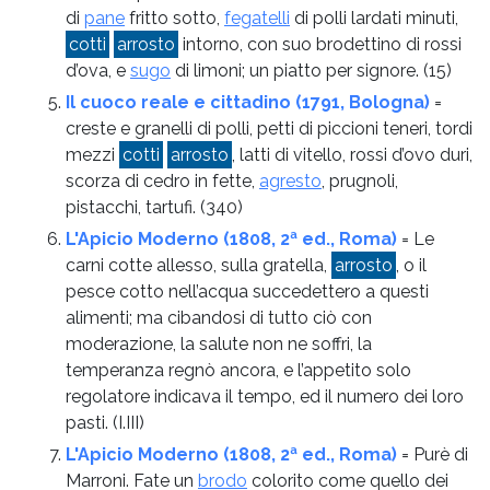
di
pane
fritto sotto,
fegatelli
di polli lardati minuti,
cotti
arrosto
intorno, con suo brodettino di rossi
d’ova, e
sugo
di limoni; un piatto per signore.
(15)
Il cuoco reale e cittadino (1791, Bologna)
=
creste e granelli di polli, petti di piccioni teneri, tordi
mezzi
cotti
arrosto
, latti di vitello, rossi d’ovo duri,
scorza di cedro in fette,
agresto
, prugnoli,
pistacchi, tartufi.
(340)
L'Apicio Moderno (1808, 2ª ed., Roma)
= Le
carni cotte allesso, sulla gratella,
arrosto
, o il
pesce cotto nell’acqua succedettero a questi
alimenti; ma cibandosi di tutto ciò con
moderazione, la salute non ne soffri, la
temperanza regnò ancora, e l’appetito solo
regolatore indicava il tempo, ed il numero dei loro
pasti.
(I.III)
L'Apicio Moderno (1808, 2ª ed., Roma)
= Purè di
Marroni. Fate un
brodo
colorito come quello dei