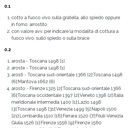
0.1
cotto a fuoco vivo sulla gratella, allo spiedo oppure
in forno; arrostito
con valore avv. per indicare la modalità di cottura a
fuoco vivo, sullo spiedo o sulla brace
0.2
arosta
-
Toscana 1498 [1]
aroste
-
Toscana 1498 [1]
arosti
-
Toscana sud-orientale 1366 [2];Toscana 1498
[6];Mantova 1662 [6]
arosto
-
Firenze 1325 [2];Toscana sud-orientale 1366
[6];Toscana occidentale 1397 [2];Veneto 1398 [2];Italia
meridionale intermedia 1400 [1];Lazio 1498
[3];Toscana 1498 [31];Venezia 1499 [5];Napoli 1500
[21];Lombardia 1510 [16];Ferrara 1520 [7];Friuli-Venezia
Giulia 1526 [1];Firenze 1556 [9];Firenze 1560