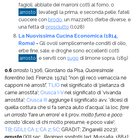
fagioli, abbiate dei marroni cotti al forno, o
arrosto
, levategli la prima, e seconda pelle, fateli
cuocere con
brodo
, un mazzetto d’erbe diverse, e
una fetta di
prosciutto
(I.028)
La Nuovissima Cucina Economica (1814,
Roma)
= Gli ovoli semplicemente conditi di olio,
erbe fine, sale, e droghe sono eccellenti cotti
arrosto
, e serviti con
sugo
di limone sopra.
(189)
0.6
arrosto
(1306, Giordano da Pisa,
Quaresimale
fiorentino
[ed. Firenze, 1974]: "non gli recò vernaccia né
capponi né arrosti",
TLIO
nel significato di 'pietanza di
carne arrostita';
Crusca I-V
nel significato di 'vivanda
arrostita';
Crusca III
aggiunge il significato avv. 'dicesi di
quella cottura che si fa senza aiuto d'acqua', la loc.
fare
un arrosto
'fare un errore' e il prov.
molto fumo e poco
arrosto
'dicesi di chi molto presume, e poco vale';
TB
;
GDLI
;
CA 1
;
CA 2
;
SC
; GRADIT; Zingarelli 2023);
arrusta
(XIII sec.,
Regimen sanitatis
[ed. Mussafia, 1884]: