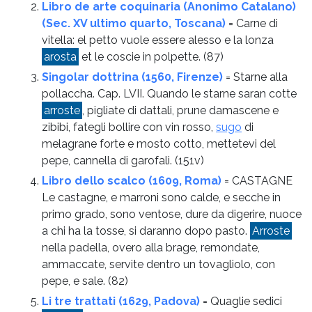
Libro de arte coquinaria (Anonimo Catalano)
(Sec. XV ultimo quarto, Toscana)
= Carne di
vitella: el petto vuole essere alesso e la lonza
arosta
et le coscie in polpette.
(87)
Singolar dottrina (1560, Firenze)
= Starne alla
pollaccha. Cap. LVII. Quando le starne saran cotte
arroste
, pigliate di dattali, prune damascene e
zibibi, fategli bollire con vin rosso,
sugo
di
melagrane forte e mosto cotto, mettetevi del
pepe, cannella di garofali.
(151v)
Libro dello scalco (1609, Roma)
= CASTAGNE
Le castagne, e marroni sono calde, e secche in
primo grado, sono ventose, dure da digerire, nuoce
a chi ha la tosse, si daranno dopo pasto.
Arroste
nella padella, overo alla brage, remondate,
ammaccate, servite dentro un tovagliolo, con
pepe, e sale.
(82)
Li tre trattati (1629, Padova)
= Quaglie sedici