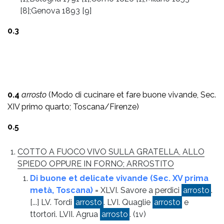
[8];Genova 1893 [9]
0.3
0.4
arrosto
(Modo di cucinare et fare buone vivande, Sec.
XIV primo quarto; Toscana/Firenze)
0.5
COTTO A FUOCO VIVO SULLA GRATELLA, ALLO
SPIEDO OPPURE IN FORNO; ARROSTITO
Di buone et delicate vivande (Sec. XV prima
metà, Toscana)
= XLVI. Savore a perdici
arrosto
.
[...] LV. Tordi
arrosto
. LVI. Quaglie
arrosto
e
ttortori. LVII. Agrua
arrosto
.
(1v)