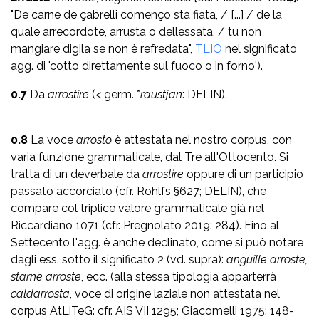
"De carne de çabrelli començo sta fiata, / [...] / de la
quale arrecordote, arrusta o dellessata, / tu non
mangiare digila se non è refredata",
TLIO
nel significato
agg. di 'cotto direttamente sul fuoco o in forno').
0.7
Da
arrostire
(< germ. *
raustjan
: DELIN).
0.8
La voce
arrosto
è attestata nel nostro corpus, con
varia funzione grammaticale, dal Tre all'Ottocento. Si
tratta di un deverbale da
arrostire
oppure di un participio
passato accorciato (cfr. Rohlfs §627; DELIN), che
compare col triplice valore grammaticale già nel
Riccardiano 1071 (cfr. Pregnolato 2019: 284). Fino al
Settecento l'agg. è anche declinato, come si può notare
dagli ess. sotto il significato 2 (vd. supra):
anguille arroste,
starne arroste
, ecc. (alla stessa tipologia apparterrà
caldarrosta
, voce di origine laziale non attestata nel
corpus AtLiTeG: cfr. AIS VII 1295; Giacomelli 1975: 148-