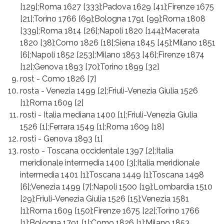
[129];Roma 1627 [333];Padova 1629 [41];Firenze 1675
[21];Torino 1766 [69];Bologna 1791 [99];Roma 1808
[339];Roma 1814 [26];Napoli 1820 [144];Macerata
1820 [38];Como 1826 [18];Siena 1845 [45];Milano 1851
[6];Napoli 1852 [253];Milano 1853 [46];Firenze 1874
[12];Genova 1893 [70];Torino 1899 [32]
rost
-
Como 1826 [7]
rosta
-
Venezia 1499 [2];Friuli-Venezia Giulia 1526
[1];Roma 1609 [2]
rosti
-
Italia mediana 1400 [1];Friuli-Venezia Giulia
1526 [1];Ferrara 1549 [1];Roma 1609 [18]
rostî
-
Genova 1893 [1]
rosto
-
Toscana occidentale 1397 [2];Italia
meridionale intermedia 1400 [3];Italia meridionale
intermedia 1401 [1];Toscana 1449 [1];Toscana 1498
[6];Venezia 1499 [7];Napoli 1500 [19];Lombardia 1510
[29];Friuli-Venezia Giulia 1526 [15];Venezia 1581
[1];Roma 1609 [150];Firenze 1675 [22];Torino 1766
[1];Bologna 1791 [1];Como 1826 [1];Milano 1853