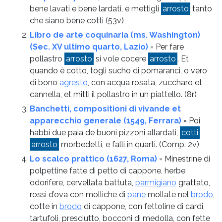
bene lavati e bene lardati, e mettigli
arrosto
tanto
che siano bene cotti
(53v)
Libro de arte coquinaria (ms. Washington)
(Sec. XV ultimo quarto, Lazio)
= Per fare
pollastro
arrosto
si vole cocere
arrosto
. Et
quando è cotto, togli sucho di pomaranci, o vero
di bono
agresto
, con acqua rosata, zuccharo et
cannella, et mitti il pollastro in un piattello.
(8r)
Banchetti, compositioni di vivande et
apparecchio generale (1549, Ferrara)
= Poi
habbi due paia de buoni pizzoni allardati,
cotti
arrosto
morbedetti, e falli in quarti.
(Comp. 2v)
Lo scalco prattico (1627, Roma)
= Minestrine di
polpettine fatte di petto di cappone, herbe
odorifere, cervellata battuta,
parmigiano
grattato,
rossi d’ova con molliche di
pane
mollate nel
brodo
,
cotte in
brodo
di cappone, con fettoline di cardi,
tartufoli, presciutto, bocconi di medolla, con fette