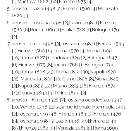
[1];Mantova 1662 [60];Firenze 1675 [4]
arrosta
-
Lazio 1498 [2];Firenze 1560 [4];Macerata
1820 [1]
arroste
-
Toscana 1498 [2];Lazio 1498 [1];Firenze
1560 [6];Roma 1609 [1];Sicilia 1748 [1];Bologna 1791
[2]
arrosti
-
Lazio 1498 [3];Toscana 1498 [1];Ferrara 1549
[1];Firenze 1560 [19];Roma 1570 [4];Roma 1609
[10];Roma 1627 [1];Padova 1629 [2];Bologna 1647
[6];Firenze 1675 [8];Torino 1766 [1];Bologna 1791
[10];Roma 1808 [43];Roma 1814 [30];Napoli 1820
[35];Macerata 1820 [10];Como 1826 [8];Siena 1845
[3];Napoli 1852 [12];Milano 1853 [26];Firenze 1874
[4];Genova 1893 [9];Torino 1899 [3]
arrosto
-
Firenze 1325 [7];Toscana occidentale 1397
[10];Veneto 1398 [1];Italia meridionale intermedia 1401
[2];Toscana 1449 [46];Firenze 1469 [3];Firenze 1476
[5];Toscana 1498 [5];Lazio 1498 [40];Ferrara 1549
[87];Firenze 1560 [51];Venezia 1581 [5];Roma 1609