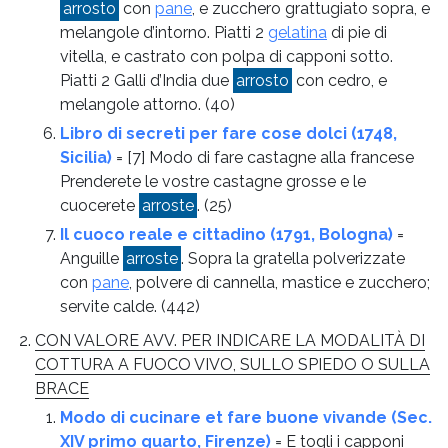
arrosto
con
pane
, e zucchero grattugiato sopra, e
melangole d’intorno. Piatti 2
gelatina
di pie di
vitella, e castrato con polpa di capponi sotto.
Piatti 2 Galli d’India due
arrosto
con cedro, e
melangole attorno.
(40)
Libro di secreti per fare cose dolci (1748,
Sicilia)
= [7] Modo di fare castagne alla francese
Prenderete le vostre castagne grosse e le
cuocerete
arroste
.
(25)
Il cuoco reale e cittadino (1791, Bologna)
=
Anguille
arroste
. Sopra la gratella polverizzate
con
pane
, polvere di cannella, mastice e zucchero;
servite calde.
(442)
CON VALORE AVV. PER INDICARE LA MODALITÀ DI
COTTURA A FUOCO VIVO, SULLO SPIEDO O SULLA
BRACE
Modo di cucinare et fare buone vivande (Sec.
XIV primo quarto, Firenze)
= E togli i capponi