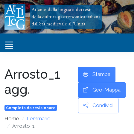
Atlante della lingua e dei testi
della cultura gastronomica italiana
dall’età medievale all’Unità
Arrosto_1
Stampa
agg.
Geo-Mappa
Condividi
Completa da revisionare
Home
Lemmario
Arrosto_1