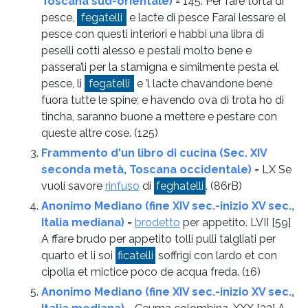
Toscana sud-orientale)
= 145. Per fare torta di
pesce,
fegatelli
e lacte di pesce Farai lessare el
pesce con questi interiori e habbi una libra di
peselli cotti alesso e pestali molto bene e
passera’li per la stamigna e similmente pesta el
pesce, li
fegatelli
e ’l lacte chavandone bene
fuora tutte le spine; e havendo ova di trota ho di
tincha, saranno buone a mettere e pestare con
queste altre cose.
(125)
Frammento d'un libro di cucina (Sec. XIV
seconda metà, Toscana occidentale)
= LX Se
vuoli savore
rinfuso
di
feghatelli
.
(86rB)
Anonimo Mediano (fine XIV sec.-inizio XV sec.,
Italia mediana)
=
brodetto
per appetito. LVII [59]
A ffare brudo per appetito tolli pulli talgliati per
quarto et li soi
ficatelli
soffrigi con lardo et con
cipolla et mictice poco de acqua freda.
(16)
Anonimo Mediano (fine XIV sec.-inizio XV sec.,