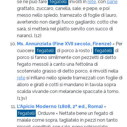
se ne può fare
fegatelli
involti in
rete
, con
pane
grattato, zuccaro, canella, sale, e pepe, e poi
messo nello spiedo, tramezato di foglie di lauro,
avertendo non dargli fuoco gagliardo: cotto che
sarà, si metterà nel piatto servito con succo di
naranci.
(12)
Ms. Annunziata (Fine XVII secolo, Firenze)
= Per
cuocere
fegatelli
di porco à rosto I
fegatelli
di
porco si fanno similmente con pezzetti di detto
fegato messoli à canto una fettolina di
scotennato grasso di detto porco, è rinvolti nella
rete
si infilano nello spiede tramezzati con foglie di
alloro e girati è cotti si mandano in tavola sopra
scalda vivande con melarancie spaccate à torno.
(13v)
L'Apicio Moderno (1808, 2ª ed., Roma)
=
fegatelli
. Orduvre = Nettate bene un fegato di
maiale come sopra, tagliatelo in pezzi non tanto
piccoli, conditeli, con sale, pepe schiacciato,