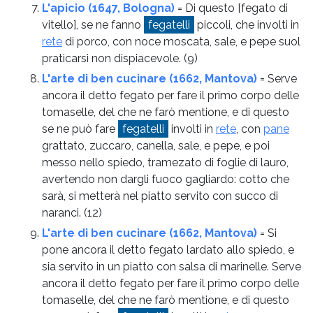
L'apicio (1647, Bologna)
= Di questo [fegato di
vitello], se ne fanno
fegatelli
piccoli, che involti in
rete
di porco, con noce moscata, sale, e pepe suol
praticarsi non dispiacevole.
(9)
L'arte di ben cucinare (1662, Mantova)
= Serve
ancora il detto fegato per fare il primo corpo delle
tomaselle, del che ne farò mentione, e di questo
se ne può fare
fegatelli
involti in
rete
, con
pane
grattato, zuccaro, canella, sale, e pepe, e poi
messo nello spiedo, tramezato di foglie di lauro,
avertendo non dargli fuoco gagliardo: cotto che
sarà, si metterà nel piatto servito con succo di
naranci.
(12)
L'arte di ben cucinare (1662, Mantova)
= Si
pone ancora il detto fegato lardato allo spiedo, e
sia servito in un piatto con salsa di marinelle. Serve
ancora il detto fegato per fare il primo corpo delle
tomaselle, del che ne farò mentione, e di questo