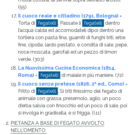
(55)
Il cuoco reale e cittadino (1791, Bologna)
=
Torta di
fegatelli
. Passate li
fegatelli
dentro
l’acqua calda ed accomodateli dipoi dentro una
tortiera con pasta fina, guarniti di funghi triti, erbe
fine, cipolle, lardo pestato, e condita di sale, pepe,
noce moscata, garofali ed un pezzo di limon
verde.
(303)
La Nuovissima Cucina Economica (1814,
Roma)
=
fegatelli
di maiale in più maniere.
(72)
Il cuoco senza pretese (1826, 2ª ed., Como)
=
Fritto di
fegatelli
. Si triti finissimo del fegato di
animale con grassa, presemolo, aglio, un poco
d’erba salvia con finocchio ed un poco di sale, poi
si involga in gradisella, e si frigga.
(I.11)
PIETANZA A BASE DI FEGATO AVVOLTO
NELL'OMENTO