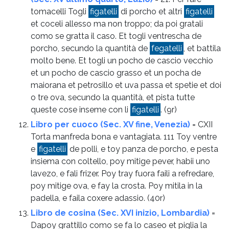
tomacelli Togli
figatelli
di porcho et altri
figatelli
et coceli allesso ma non troppo; da poi gratali
como se gratta il caso. Et togli ventrescha de
porcho, secundo la quantità de
fegatelli
, et battila
molto bene. Et togli un pocho de cascio vecchio
et un pocho de cascio grasso et un pocha de
maiorana et petrosillo et uva passa et spetie et doi
o tre ova, secundo la quantità, et pista tutte
queste cose inseme con li
figatelli
.
(9r)
Libro per cuoco (Sec. XV fine, Venezia)
= CXII
Torta manfreda bona e vantagiata. 111 Toy ventre
e
figatelli
de polli, e toy panza de porcho, e pesta
insiema con coltello, poy mitige pever, habii uno
lavezo, e fali frizer. Poy tray fuora faili a refredare,
poy mitige ova, e fay la crosta. Poy mitila in la
padella, e faila coxere adassio.
(40r)
Libro de cosina (Sec. XVI inizio, Lombardia)
=
Dapoy grattillo como se fa lo caseo et piglia la