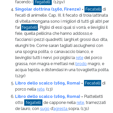
facendo i
fegatelli
.
(129v)
Singolar dottrina (1560, Firenze)
=
Fecatelli
di
fecati di animelle. Cap. III. Il fecato di troia lattinata
di vitella mongana sono i migliori di tutti gli altri per
far
fegatelli
. Piglisi di essi qual si vorrà, e lieviglisi il
fele, quella pellicina che hanno addosso,e
facciansi i pezzi quadretti, larghi,et grossi duo dita,
elunghi tre. Come saran tagliati asciughensi con
una spogna polita, o canavaccio bianco, e
lievinglisi tutti i nervi, poi piglisi la
rete
del porco
grassa, non magra e mettasi nel
brodo
magro, e
acqua tepida, e distendasi in una tovaglietta polita.
(129r)
Libro dello scalco (1609, Roma)
=
Fecatelli
di
porco nella
rete
.
(13)
Libro dello scalco (1609, Roma)
= Piattelletti
otto
fegatelli
de cappone nella
rete
, tramezzati
de lauro, con
sugo
d’
agresta
sopra.
(131)