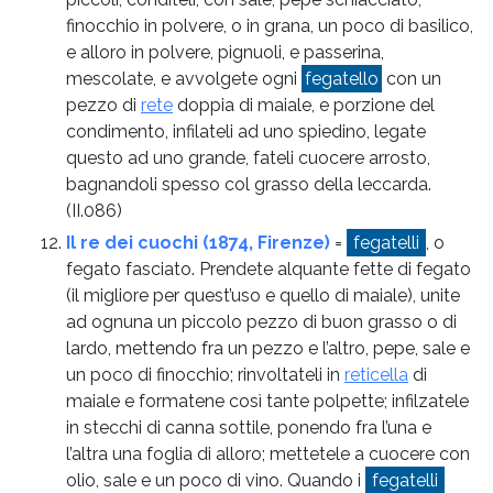
finocchio in polvere, o in grana, un poco di basilico,
e alloro in polvere, pignuoli, e passerina,
mescolate, e avvolgete ogni
fegatello
con un
pezzo di
rete
doppia di maiale, e porzione del
condimento, infilateli ad uno spiedino, legate
questo ad uno grande, fateli cuocere arrosto,
bagnandoli spesso col grasso della leccarda.
(II.086)
Il re dei cuochi (1874, Firenze)
=
fegatelli
, o
fegato fasciato. Prendete alquante fette di fegato
(il migliore per quest’uso e quello di maiale), unite
ad ognuna un piccolo pezzo di buon grasso o di
lardo, mettendo fra un pezzo e l’altro, pepe, sale e
un poco di finocchio; rinvoltateli in
reticella
di
maiale e formatene così tante polpette; infilzatele
in stecchi di canna sottile, ponendo fra l’una e
l’altra una foglia di alloro; mettetele a cuocere con
olio, sale e un poco di vino. Quando i
fegatelli