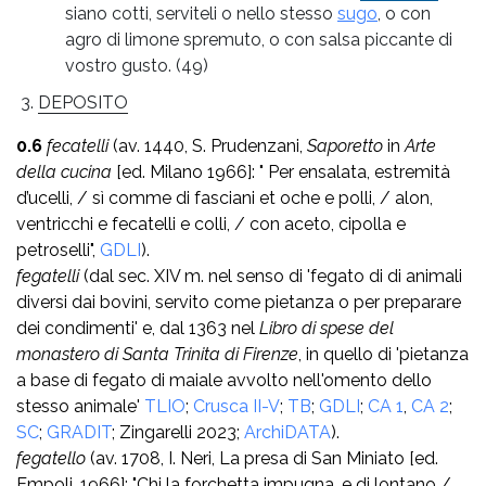
siano cotti, serviteli o nello stesso
sugo
, o con
agro di limone spremuto, o con salsa piccante di
vostro gusto.
(49)
DEPOSITO
0.6
fecatelli
(av. 1440, S. Prudenzani,
Saporetto
in
Arte
della cucina
[ed. Milano 1966]: " Per ensalata, estremità
d’ucelli, / sì comme di fasciani et oche e polli, / alon,
ventricchi e fecatelli e colli, / con aceto, cipolla e
petroselli",
GDLI
).
fegatelli
(dal sec. XIV m. nel senso di 'fegato di di animali
diversi dai bovini, servito come pietanza o per preparare
dei condimenti' e, dal 1363 nel
Libro di spese del
monastero di Santa Trinita di Firenze
, in quello di 'pietanza
a base di fegato di maiale avvolto nell'omento dello
stesso animale'
TLIO
;
Crusca II-V
;
TB
;
GDLI
;
CA 1
,
CA 2
;
SC
;
GRADIT
; Zingarelli 2023;
ArchiDATA
).
fegatello
(av. 1708, I. Neri, La presa di San Miniato [ed.
Empoli, 1966]: "Chi la forchetta impugna, e di lontano /