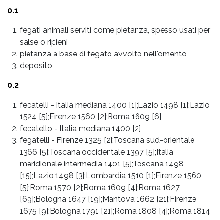
0.1
fegati animali serviti come pietanza, spesso usati per
salse o ripieni
pietanza a base di fegato avvolto nell'omento
deposito
0.2
fecatelli
-
Italia mediana 1400 [1];Lazio 1498 [1];Lazio
1524 [5];Firenze 1560 [2];Roma 1609 [6]
fecatello
-
Italia mediana 1400 [2]
fegatelli
-
Firenze 1325 [2];Toscana sud-orientale
1366 [5];Toscana occidentale 1397 [5];Italia
meridionale intermedia 1401 [5];Toscana 1498
[15];Lazio 1498 [3];Lombardia 1510 [1];Firenze 1560
[5];Roma 1570 [2];Roma 1609 [4];Roma 1627
[69];Bologna 1647 [19];Mantova 1662 [21];Firenze
1675 [9];Bologna 1791 [21];Roma 1808 [4];Roma 1814