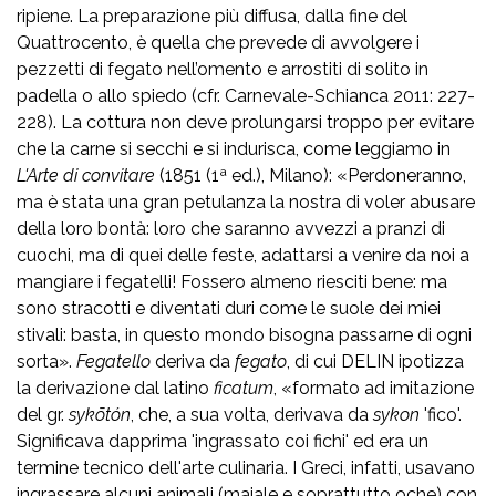
ripiene. La preparazione più diffusa, dalla fine del
Quattrocento, è quella che prevede di avvolgere i
pezzetti di fegato nell’omento e arrostiti di solito in
padella o allo spiedo (cfr. Carnevale-Schianca 2011: 227-
228). La cottura non deve prolungarsi troppo per evitare
che la carne si secchi e si indurisca, come leggiamo in
L'Arte di convitare
(1851 (1ª ed.), Milano): «Perdoneranno,
ma è stata una gran petulanza la nostra di voler abusare
della loro bontà: loro che saranno avvezzi a pranzi di
cuochi, ma di quei delle feste, adattarsi a venire da noi a
mangiare i fegatelli! Fossero almeno riesciti bene: ma
sono stracotti e diventati duri come le suole dei miei
stivali: basta, in questo mondo bisogna passarne di ogni
sorta».
Fegatello
deriva da
fegato
, di cui DELIN ipotizza
la derivazione dal latino
ficatum
, «formato ad imitazione
del gr.
sykōtón
, che, a sua volta, derivava da
sykon
'fico'.
Significava dapprima 'ingrassato coi fichi' ed era un
termine tecnico dell'arte culinaria. I Greci, infatti, usavano
ingrassare alcuni animali (maiale e soprattutto oche) con