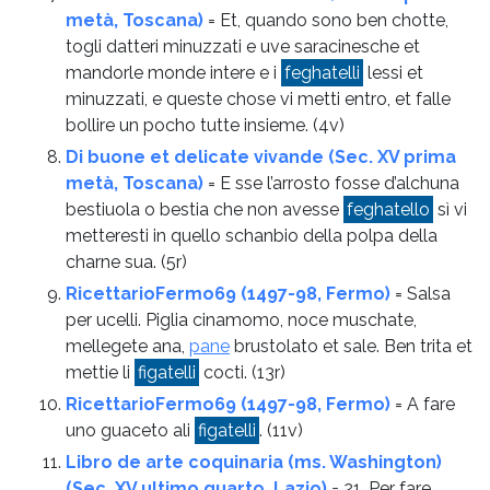
metà, Toscana)
= Et, quando sono ben chotte,
togli datteri minuzzati e uve saracinesche et
mandorle monde intere e i
feghatelli
lessi et
minuzzati, e queste chose vi metti entro, et falle
bollire un pocho tutte insieme.
(4v)
Di buone et delicate vivande (Sec. XV prima
metà, Toscana)
= E sse l’arrosto fosse d’alchuna
bestiuola o bestia che non avesse
feghatello
sì vi
metteresti in quello schanbio della polpa della
charne sua.
(5r)
RicettarioFermo69 (1497-98, Fermo)
= Salsa
per ucelli. Piglia cinamomo, noce muschate,
mellegete ana,
pane
brustolato et sale. Ben trita et
mettie li
figatelli
cocti.
(13r)
RicettarioFermo69 (1497-98, Fermo)
= A fare
uno guaceto ali
figatelli
.
(11v)
Libro de arte coquinaria (ms. Washington)
(Sec. XV ultimo quarto, Lazio)
= 21. Per fare