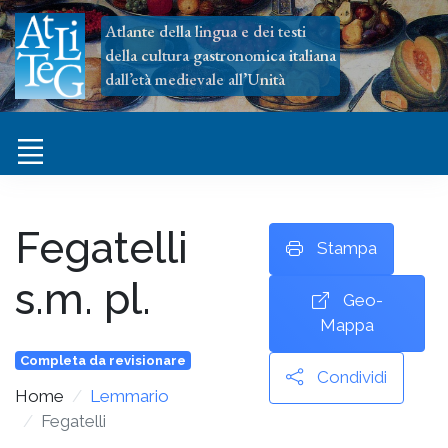
Atlante della lingua e dei testi
della cultura gastronomica italiana
dall’età medievale all’Unità
Fegatelli
Stampa
s.m. pl.
Geo-
Mappa
Completa da revisionare
Condividi
Home
Lemmario
Fegatelli