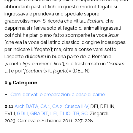
abbondanti pasti di fichi; in questo modo il fegato si
ingrossava e prendeva uno speciale sapore
gradevolissimo». Si ricorda che «il lat.
ficatum
, che
dapprima si riferiva solo al fegato di animali ingrassati
coi fichi, ha pian piano fatto scomparire la voce
iecur
[che era la voce del latino classico, d'origine indeuropea,
per indicare il 'fegato']; ma, oltre a conservarsi sotto
l'aspetto di
ficátum
in buona parte della Romània
[veneto
figà
e rumeno
ficat
], si è trasformato in *
ficatum
[...] e poi *
fécatum
(> it.
fegato
)» (DELIN).
0.9 Categorie
Carni derivati e preparazioni a base di carne
0.11
ArchiDATA
,
CA 1
,
CA 2
,
Crusca II-V
, DEI, DELIN,
EVLI,
GDLI
,
GRADIT
,
LEI
,
TLIO
,
TB
,
SC
, Zingarelli
2023. Carnevale-Schianca 2011: 227-228.