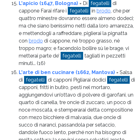
L'apicio (1647, Bologna)
= Di
fegatelli
di
cappone Farai rifare i
fegatelli
in
brodo
, che per
quattro minestre dovranno essere almeno dodeci;
ma che siano benissimo netti dalla loro amarezza,
e mettendogli a raffreddare, piglierai la pignatta
con
brodo
di cappone, né troppo grasso, né
troppo magro; e facendolo bollire sù le brage, vi
metterai parte de’
fegatelli
tagliati in pezzetti
minuti...
(16)
L'arte di ben cucinare (1662, Mantova)
= Salsa
di
fegatelli
di capponi Pigliarai dodici
fegatelli
di
capponi, fritti in butiro, pesti nel mortaro,
aggiungendovi un’ottavo di polvere di garofani, un
quarto di canella, tre oncie di zuccaro, un poco di
noce moscata, e stemperarai detta compositione
con mezo bicchiere di malvasia, due oncie di
succo di naranci, passandola per setaccio,
dandole fuoco lento, perché non ha bisogno di
molta cottura; la servirai sopra selvatici arosto.