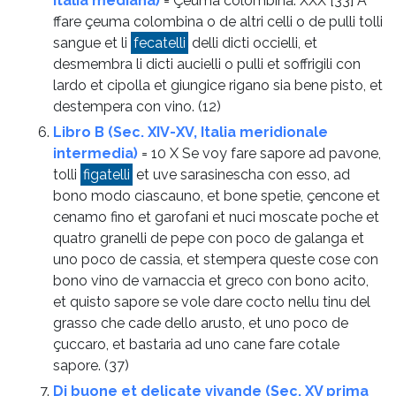
Italia mediana)
= Çeuma colombina. XXX [33] A
ffare çeuma colombina o de altri celli o de pulli tolli
sangue et li
fecatelli
delli dicti occielli, et
desmembra li dicti aucielli o pulli et soffrigili con
lardo et cipolla et giungice rigano sia bene pisto, et
destempera con vino.
(12)
Libro B (Sec. XIV-XV, Italia meridionale
intermedia)
= 10 X Se voy fare sapore ad pavone,
tolli
figatelli
et uve sarasinescha con esso, ad
bono modo ciascauno, et bone spetie, çencone et
cenamo fino et garofani et nuci moscate poche et
quatro granelli de pepe con poco de galanga et
uno poco de cassia, et stempera queste cose con
bono vino de varnaccia et greco con bono acito,
et quisto sapore se vole dare cocto nellu tinu del
grasso che cade dello arusto, et uno poco de
çuccaro, et bastaria ad uno cane fare cotale
sapore.
(37)
Di buone et delicate vivande (Sec. XV prima