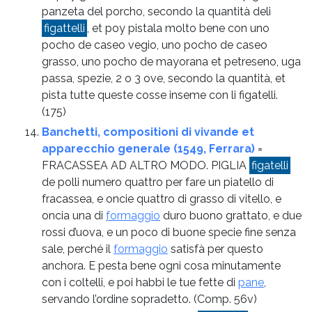
panzeta del porcho, secondo la quantità deli
figattelli
, et poy pistala molto bene con uno
pocho de caseo vegio, uno pocho de caseo
grasso, uno pocho de mayorana et petreseno, uga
passa, spezie, 2 o 3 ove, secondo la quantità, et
pista tutte queste cosse inseme con li figatelli.
(175)
Banchetti, compositioni di vivande et
apparecchio generale (1549, Ferrara)
=
FRACASSEA AD ALTRO MODO. PIGLIA
figatelli
de polli numero quattro per fare un piatello di
fracassea, e oncie quattro di grasso di vitello, e
oncia una di
formaggio
duro buono grattato, e due
rossi d’uova, e un poco di buone specie fine senza
sale, perché il
formaggio
satisfà per questo
anchora. E pesta bene ogni cosa minutamente
con i coltelli, e poi habbi le tue fette di
pane
,
servando l’ordine sopradetto.
(Comp. 56v)