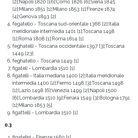
[2];Napoli 1820 [16];Como 1826 [6];Siena 1845
[2];Milano 1851 [1];Milano 1853 [1];Firenze 1874
[4];Genova 1893 [2]
fegatello
-
Toscana sud-orientale 1366 [2];Italia
meridionale intermedia 1401 [1];Toscana 1498
[1];Roma 1808 [1];Roma 1814 [1]
feghatelli
-
Toscana occidentale 1397 [3];Toscana
1449 [23]
feghatello
-
Toscana 1449 [1]
figateli
-
Lombardia 1510 [1]
figatelli
-
Italia mediana 1400 [2];Italia meridionale
intermedia 1400 [2];Fermo 1498 [3];Toscana 1498
[1];Lazio 1498 [6];Venezia 1499 [2];Napoli 1500
[6];Lombardia 1510 [9];Ferrara 1549 [3];Bologna 1791
[1];Milano 1853 [5]
figattelli
-
Lombardia 1510 [1]
0.3
figatelini
-
Firenze 1560 [1]