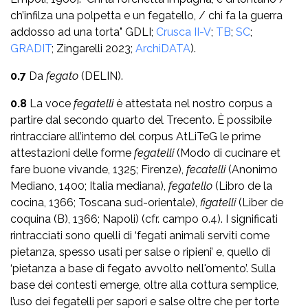
ch’infilza una polpetta e un fegatello, / chi fa la guerra
addosso ad una torta" GDLI;
Crusca II-V
;
TB
;
SC
;
GRADIT
; Zingarelli 2023;
ArchiDATA
).
0.7
Da
fegato
(DELIN).
0.8
La voce
fegatelli
è attestata nel nostro corpus a
partire dal secondo quarto del Trecento. È possibile
rintracciare all’interno del corpus AtLiTeG le prime
attestazioni delle forme
fegatelli
(Modo di cucinare et
fare buone vivande, 1325; Firenze),
fecatelli
(Anonimo
Mediano, 1400; Italia mediana),
fegatello
(Libro de la
cocina, 1366; Toscana sud-orientale),
figatelli
(Liber de
coquina (B), 1366; Napoli) (cfr. campo 0.4). I significati
rintracciati sono quelli di ‘fegati animali serviti come
pietanza, spesso usati per salse o ripieni’ e, quello di
‘pietanza a base di fegato avvolto nell'omento’. Sulla
base dei contesti emerge, oltre alla cottura semplice,
l’uso dei fegatelli per sapori e salse oltre che per torte