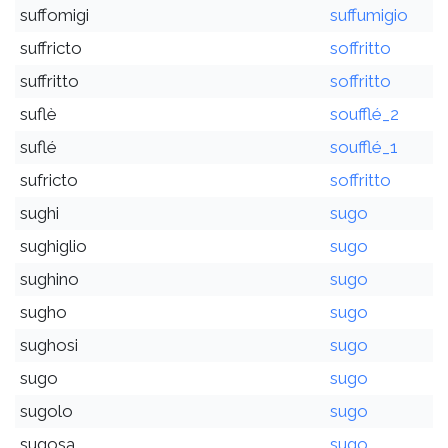
suffomigi
suffumigio
suffricto
soffritto
suffritto
soffritto
suflè
soufflé_2
suflé
soufflé_1
sufricto
soffritto
sughi
sugo
sughiglio
sugo
sughino
sugo
sugho
sugo
sughosi
sugo
sugo
sugo
sugolo
sugo
sugosa
sugo