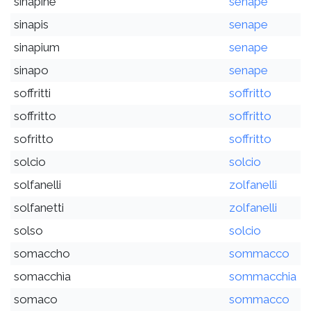
sinapine
senape
sinapis
senape
sinapium
senape
sinapo
senape
soffritti
soffritto
soffritto
soffritto
sofritto
soffritto
solcio
solcio
solfanelli
zolfanelli
solfanetti
zolfanelli
solso
solcio
somaccho
sommacco
somacchìa
sommacchia
somaco
sommacco