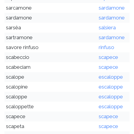
sarcamone
sardamone
sardamone
sardamone
sarsêa
salsiera
sartramone
sardamone
savore rinfuso
rinfuso
scabeccio
scapece
scabeciam
scapece
scalope
escaloppe
scalopine
escaloppe
scaloppe
escaloppe
scaloppette
escaloppe
scapece
scapece
scapeta
scapece