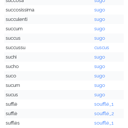
succosa
sugo
succosissima
sugo
succulenti
sugo
succum
sugo
succus
sugo
succussu
cuscus
suchi
sugo
sucho
sugo
suco
sugo
sucum
sugo
sucus
sugo
sufflè
soufflé_1
sufflè
soufflé_2
sufflès
soufflé_1