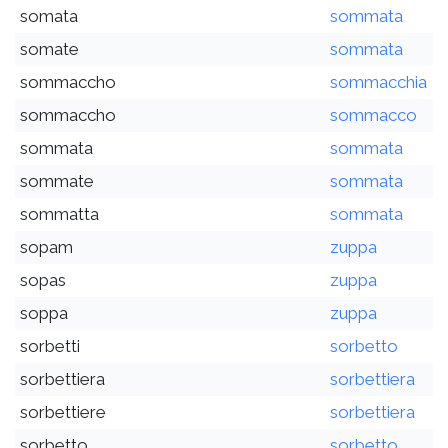
somata
sommata
somate
sommata
sommaccho
sommacchia
sommaccho
sommacco
sommata
sommata
sommate
sommata
sommatta
sommata
sopam
zuppa
sopas
zuppa
soppa
zuppa
sorbetti
sorbetto
sorbettiera
sorbettiera
sorbettiere
sorbettiera
sorbetto
sorbetto