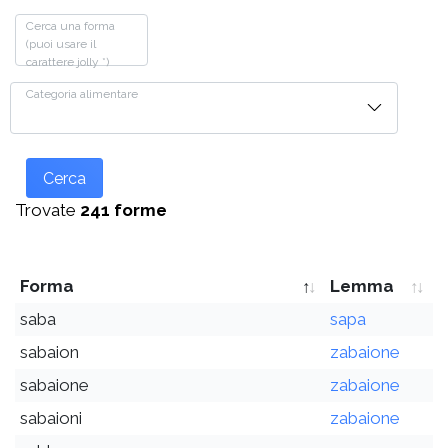
Cerca una forma
(puoi usare il
carattere jolly *)
Categoria alimentare
Cerca
Trovate
241 forme
Forma
Lemma
saba
sapa
sabaion
zabaione
sabaione
zabaione
sabaioni
zabaione