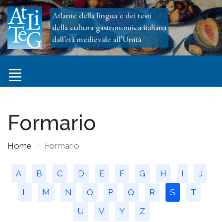
Atlante della lingua e dei testi
della cultura gastronomica italiana
dall’età medievale all’Unità
Formario
Home
Formario
A
B
C
D
E
F
G
H
I
J
L
M
N
O
P
Q
R
S
T
U
V
Y
Z