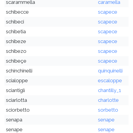
scarammella
caramella
schibecce
scapece
schibeci
scapece
schibetia
scapece
schibeze
scapece
schibezo
scapece
schibeçe
scapece
schinchinelli
quinquinelli
scialoppe
escaloppe
sciantiglì
chantilly_1
sciarlotta
charlotte
sciorbetto
sorbetto
senapa
senape
senape
senape