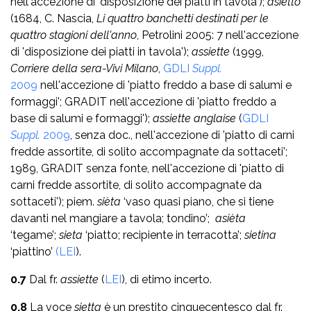
nell'accezione di 'disposizione dei piatti in tavola');
asietto
(1684, C. Nascia,
Li quattro banchetti destinati per le
quattro stagioni dell'anno
, Petrolini 2005: 7 nell'accezione
di 'disposizione dei piatti in tavola');
assiette
(1999,
Corriere della sera-Vivi Milano
,
GDLI
Suppl.
2009
nell'accezione di 'piatto freddo a base di salumi e
formaggi'; GRADIT nell'accezione di 'piatto freddo a
base di salumi e formaggi');
assiette anglaise
(
GDLI
Suppl.
2009
, senza doc., nell'accezione di 'piatto di carni
fredde assortite, di solito accompagnate da sottaceti';
1989, GRADIT senza fonte, nell'accezione di 'piatto di
carni fredde assortite, di solito accompagnate da
sottaceti'); piem.
sièta
‘vaso quasi piano, che si tiene
davanti nel mangiare a tavola; tondino’;
asièta
‘tegame’;
sieta
‘piatto; reci­piente in terracotta’;
sietina
‘piattino’
(LEI
).
0.7
Dal fr.
assiette
(
LEI
), di etimo incerto.
0.8
La voce
sietta
è un prestito cinquecentesco dal fr.