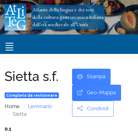
Atlante della lingua e dei testi
della cultura gastronomica italiana
dall’età medievale all’Unità
Sietta
s.f.
Stampa
Geo-Mappa
Completa da revisionare
Home
Lemmario
Condividi
Sietta
0.1