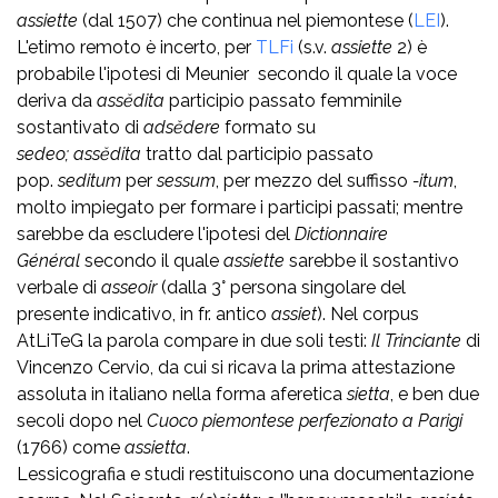
assiette
(dal 1507) che continua nel piemontese (
LEI
).
L'etimo remoto è incerto, per
TLFi
(s.v.
assiette
2) è
probabile l'ipotesi di Meunier secondo il quale la voce
deriva da
assĕdita
participio passato femminile
sostantivato di
adsĕdere
formato su
sedeo;
assĕdita
tratto dal participio passato
pop.
seditum
per
sessum
, per mezzo del suffisso
-itum
,
molto impiegato per formare i participi passati; mentre
sarebbe da escludere l'ipotesi del
Dictionnaire
Général
secondo il quale
assiette
sarebbe il sostantivo
verbale di
asseoir
(dalla 3° persona singolare del
presente indicativo, in fr. antico
assiet
). Nel corpus
AtLiTeG la parola compare in due soli testi:
Il Trinciante
di
Vincenzo Cervio, da cui si ricava la prima attestazione
assoluta in italiano nella forma aferetica
sietta
, e ben due
secoli dopo nel
Cuoco piemontese perfezionato a Parigi
(1766) come
assietta
.
Lessicografia e studi restituiscono una documentazione