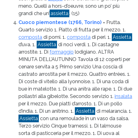
meno. Quelli a hors-d’oeuvre, sono un po’ più
grandi che un’
assietta
.
(15)
Cuoco piemontese (1766, Torino)
= Frutta.
Quarto servizio 1. Piatto di frutta per il mezzo. 1.
composta
di pomi. 1.
composta
di peri. 1.
Assietta
d’uva. 1.
Assietta
di noci verdi. 1. Di castagne
arrostite. 1. Di
formaggio
lodigiano. ALTRA
MINUTA DELL’AUTUNNO Tavola di 12 coperti per
cenare servita a 5 Primo servizio Una coscia di
castrato arrostita per il mezzo. Quattro entrées. 1.
Di coste di vitello alla lyonnoise. 1. Di una coda di
bue in matelotte. 1. Di una anitra alle rape. 1. Di due
pollastri alla gibelotte. Secondo servizio 1.
insalata
per il mezzo. Due piatti d’arrosto. 1. Di un pollo
d’india. 1. Di un anitrino. 1.
Assietta
di melarancia. 1.
Assietta
con una remoulade in un vaso da salsa.
Terzo servizio Cinque tramessi. 1. Di talmouse
sorta di pasticceria per il mezzo. 1. Di uova al