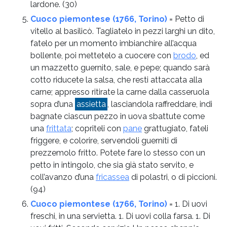
lardone.
(30)
Cuoco piemontese (1766, Torino)
= Petto di
vitello al basilicò. Tagliatelo in pezzi larghi un dito,
fatelo per un momento imbianchire all’acqua
bollente, poi mettetelo a cuocere con
brodo
, ed
un mazzetto guernito, sale, e pepe; quando sarà
cotto riducete la salsa, che resti attaccata alla
carne; appresso ritirate la carne dalla casseruola
sopra d’una
assietta
, lasciandola raffreddare, indi
bagnate ciascun pezzo in uova sbattute come
una
frittata
; copriteli con
pane
grattugiato, fateli
friggere, e colorire, servendoli guerniti di
prezzemolo fritto. Potete fare lo stesso con un
petto in intingolo, che sia già stato servito, e
coll’avanzo d’una
fricassea
di polastri, o di piccioni.
(94)
Cuoco piemontese (1766, Torino)
= 1. Di uovi
freschi, in una servietta. 1. Di uovi colla farsa. 1. Di