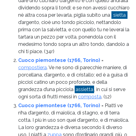
dare uno cuchiaro d’argento e con quello andraila
dividendo sopra li tondi; e se non avessi cucchiaro
nè altra cosa per levarla, piglia subito una
sietta
d’argento, cioè uno tondo picciolo, nettandolo
prima con la salvietta, e con quello tu ne leverai la
tartara un pezzo per volta, ponendola con il
medesimo tondo sopra un altro tondo, dandolo a
chi ti piace.
(34r)
Cuoco piemontese (1766, Torino)
=
compostiera
. Ve ne sono di parecchie maniere, di
porcellana, d’argento, e di cristallo; ed è a guisa di
picciol catino un poco profondo, e della
grandezza d’una picciola
assietta
, in cui si serve
ogni sorta di frutti messi in
composta
.
(12)
Cuoco piemontese (1766, Torino)
= Piatti ve
n’ha d’argento, di maiolica, di stagno, e di terra
cotta. I più in uso son quei d’argento, e di maiolica.
La loro grandezza è diversa secondo il diverso
uso. I piatti a
zuppa
sono d’ordinario grandi, più, o