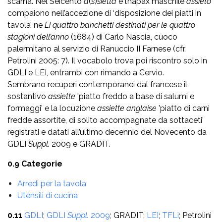
scarna. Nel Seicento
a
(
s
)
sietta
e l’hapax maschile
assieto
compaiono nell’accezione di ‘disposizione dei piatti in
tavola’ ne
Li quattro banchetti destinati per le quattro
stagioni dell’anno
(1684) di Carlo Nascia, cuoco
palermitano al servizio di Ranuccio II Farnese (cfr.
Petrolini 2005: 7). Il vocabolo trova poi riscontro solo in
GDLI e LEI, entrambi con rimando a Cervio.
Sembrano recuperi contemporanei dal francese il
sostantivo
assiette
'piatto freddo a base di salumi e
formaggi' e la locuzione
assiette anglaise
'piatto di carni
fredde assortite, di solito accompagnate da sottaceti'
registrati e datati all’ultimo decennio del Novecento da
GDLI
Suppl.
2009 e GRADIT.
0.9 Categorie
Arredi per la tavola
Utensili di cucina
0.11
GDLI
;
GDLI
Suppl.
2009
; GRADIT;
LEI
;
TFLi
; Petrolini