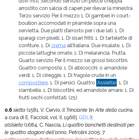
uovi fritti. Secondo servizio Un pesce cheppia
arrostito con salcia di caperi per rilevar la minestra.
Terzo servizio Per il mezzo 1. Di gamberi in court-
bouillon accomodati in piramide sopra una
servietta. Due piatti d’arrosto per i due lati. 1. Di
sparagi con piselli. 1. Di sisari fritti. 1. Di tartelette di
confiture. 1. Di
crema
all’italiana. Due insalate. 1. Di
piccole lattughe ornate. 1. Di melarancia. Frutta.
Quarto servizio Per il mezzo sei grossi biscottini.
Quattro composte. 1. Di albicocchi, o amandole
verdi. 1. Di cirieggie. 1. Di fragole crude in un
compostiere
. 1. Di persici. Quattro
Assiette
. 1. Di
ciambelle. 1. Di biscottini, ed amandole amare. 1. Di
frutti sechi confettati.
(25)
0.6
sietta
(1581, V. Cervio,
Il Trinciante
[in
Arte della cucin
a,
a cura di E. Faccioli, vol. II, 1966],
GDLI
);
a(s)sieta
(1684, C. Nascia,
Li quattro banchetti destinati per
le quattro stagioni dell'anno
, Petrolini 2005: 7