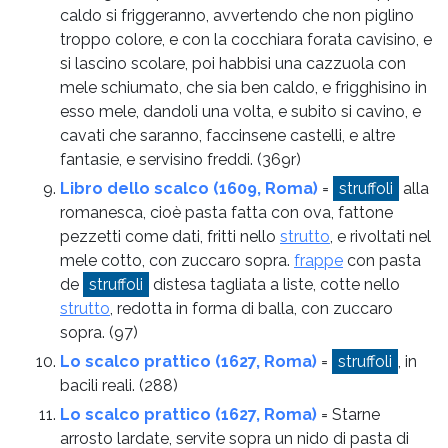
caldo si friggeranno, avvertendo che non piglino
troppo colore, e con la cocchiara forata cavisino, e
si lascino scolare, poi habbisi una cazzuola con
mele schiumato, che sia ben caldo, e frigghisino in
esso mele, dandoli una volta, e subito si cavino, e
cavati che saranno, faccinsene castelli, e altre
fantasie, e servisino freddi.
(369r)
Libro dello scalco (1609, Roma)
=
struffoli
alla
romanesca, cioè pasta fatta con ova, fattone
pezzetti come dati, fritti nello
strutto
, e rivoltati nel
mele cotto, con zuccaro sopra.
frappe
con pasta
de
struffoli
distesa tagliata a liste, cotte nello
strutto
, redotta in forma di balla, con zuccaro
sopra.
(97)
Lo scalco prattico (1627, Roma)
=
struffoli
, in
bacili reali.
(288)
Lo scalco prattico (1627, Roma)
= Starne
arrosto lardate, servite sopra un nido di pasta di