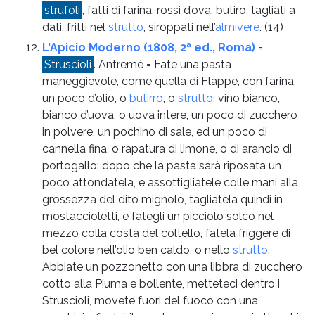
strufoli
, fatti di farina, rossi d’ova, butiro, tagliati à
dati, fritti nel
strutto
, siroppati nell’
almivere
.
(14)
L'Apicio Moderno (1808, 2ª ed., Roma)
=
Struscioli
. Antremè = Fate una pasta
maneggievole, come quella di Flappe, con farina,
un poco d’olio, o
butirro
, o
strutto
, vino bianco,
bianco d’uova, o uova intere, un poco di zucchero
in polvere, un pochino di sale, ed un poco di
cannella fina, o rapatura di limone, o di arancio di
portogallo: dopo che la pasta sarà riposata un
poco attondatela, e assottigliatele colle mani alla
grossezza del dito mignolo, tagliatela quindi in
mostaccioletti, e fategli un picciolo solco nel
mezzo colla costa del coltello, fatela friggere di
bel colore nell’olio ben caldo, o nello
strutto
.
Abbiate un pozzonetto con una libbra di zucchero
cotto alla Piuma e bollente, metteteci dentro i
Struscioli, movete fuori del fuoco con una