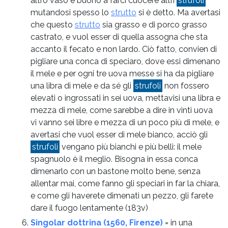
altro ́vaso è buono a farci cuocere altri
strufoli
mutandosi spesso lo
strutto
si è detto. Ma avertasi
che questo
strutto
sia grasso e di porco grasso
castrato, e vuol esser di quella assogna che sta
accanto il fecato e non lardo. Ciò fatto, convien di
pigliare una conca di speciaro, dove essi dimenano
il mele e per ogni tre uova messe si ha da pigliare
una libra di mele e da sé gli
strufoli
non fossero
elevati o ingrossati in sei uova, mettavisi una libra e
mezza di mele, come sarebbe a dire in vinti uova
vi vanno sei libre e mezza di un poco più di mele, e
avertasi che vuol esser di mele bianco, acciò gli
strufoli
vengano più bianchi e più belli: il mele
spagnuolo è il meglio. Bisogna in essa conca
dimenarlo con un bastone molto bene, senza
allentar mai, come fanno gli speciari in far la chiara,
e come gli haverete dimenati un pezzo, gli farete
dare il fuogo lentamente
(183v)
Singolar dottrina (1560, Firenze)
= in una