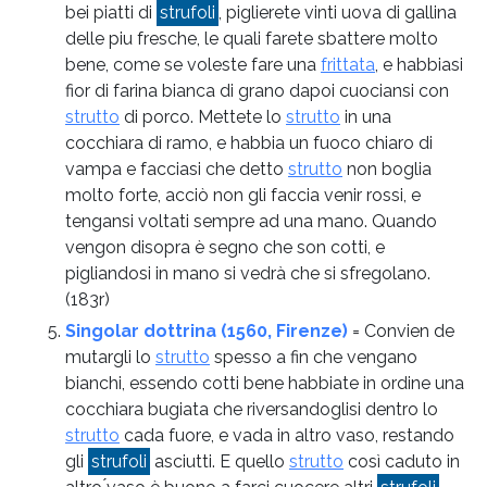
bei piatti di
strufoli
, piglierete vinti uova di gallina
delle piu fresche, le quali farete sbattere molto
bene, come se voleste fare una
frittata
, e habbiasi
fior di farina bianca di grano dapoi cuociansi con
strutto
di porco. Mettete lo
strutto
in una
cocchiara di ramo, e habbia un fuoco chiaro di
vampa e facciasi che detto
strutto
non boglia
molto forte, acciò non gli faccia venir rossi, e
tengansi voltati sempre ad una mano. Quando
vengon disopra è segno che son cotti, e
pigliandosi in mano si vedrà che si sfregolano.
(183r)
Singolar dottrina (1560, Firenze)
= Convien de
mutargli lo
strutto
spesso a fin che vengano
bianchi, essendo cotti bene habbiate in ordine una
cocchiara bugiata che riversandoglisi dentro lo
strutto
cada fuore, e vada in altro vaso, restando
gli
strufoli
asciutti. E quello
strutto
così caduto in