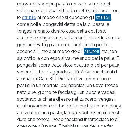
massa, e haver preparato un vaso a modo di
schiumarello, il qual si ha da metter al fuoco, con
lo
strutto
al modo che si cuocono gli
strufoli
,
come bolle, pongavisi detta palla di pasta, e
tengasi menato dentro essa palla col fuso,
accioché venga senza attaccarsi i pezzi insieme a
gonfiarsi. Fatti gli accomodarete in un piatto, e
acconcisi il mele al modo de gli
strufoli
ma non
sia cotto, e con esso si va melando dette palle. E
pongavisi sopra delle viole quattro o sei per palla
secondo che vi aggraderà più. A far zuccherini di
ammalati. Cap. XLI. Piglisi del zucchero fino e
pestisi in un mortaio, poi habbiasi un uovo fresco
nato quel giorno te facciasigli un buco e vadasi
scolando la chiara di esso nel zuccaro, vengasi
continovamente pistando fin che il zuccaro venga
a diventare una pasta, la qual vuol esser più presto
dura che tenera. Dopo facciansi imbracciatelle di
che sorte più piace. E habbiasi una tiella da far