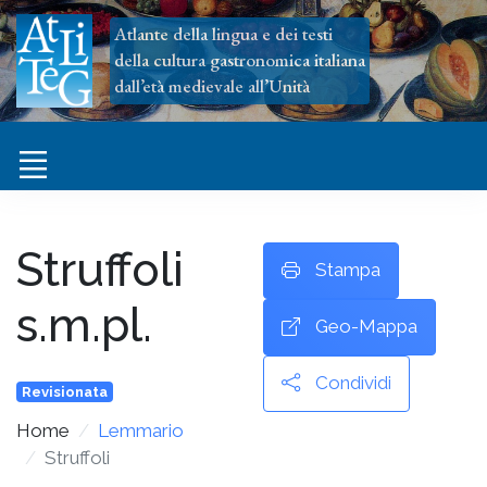
Atlante della lingua e dei testi
della cultura gastronomica italiana
dall’età medievale all’Unità
Struffoli
Stampa
s.m.pl.
Geo-Mappa
Condividi
Revisionata
Home
Lemmario
Struffoli