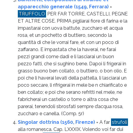
apparecchio generale (1549, Ferrara)
=
TRUFFOLO
PER FAR TORRE, CASTELLI, PEGNE
ET ALTRE COSE. PRIMA pigliarai fiore di farina e la
impastarai con uova battute, zuccharo et acqua
rosa, et un pochetto di buttiero, secondo la
quantità di che le vorrai fare, et con un poco di
zaffarano. E impastata che la haverai, ne farai
pezzi grandi come dadi e li lasciarai un buon
pezzo fatti, che si sughino bene. Dapoi li frigerai in
grasso buono ben collato, o buttiero, o bon olio. E
poi che li haverai levati della pattella, li lasciarai un
poco seccare, li rifrigerai in mele be n chiarificato e
ben collato; e poi che serano refritti nel mele, ne
fabricherai un castello o torre o altra cosa che
parerai, tenendoli sbrosfati sempre d’acqua rosa,
zuccharo e canella.
(Comp. 5r)
Singolar dottrina (1560, Firenze)
= A far
strufoli
alla romanesca. Cap. LXXXIX. Volendo voi far dui