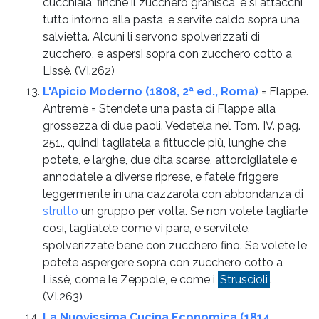
cucchiaia, finché il zucchero granisca, e si attacchi
tutto intorno alla pasta, e servite caldo sopra una
salvietta. Alcuni li servono spolverizzati di
zucchero, e aspersi sopra con zucchero cotto a
Lissè.
(VI.262)
L'Apicio Moderno (1808, 2ª ed., Roma)
= Flappe.
Antremè = Stendete una pasta di Flappe alla
grossezza di due paoli. Vedetela nel Tom. IV. pag.
251., quindi tagliatela a fittuccie più, lunghe che
potete, e larghe, due dita scarse, attorcigliatele e
annodatele a diverse riprese, e fatele friggere
leggermente in una cazzarola con abbondanza di
strutto
un gruppo per volta. Se non volete tagliarle
così, tagliatele come vi pare, e servitele,
spolverizzate bene con zucchero fino. Se volete le
potete aspergere sopra con zucchero cotto a
Lissè, come le Zeppole, e come i
Struscioli
.
(VI.263)
La Nuovissima Cucina Economica (1814,