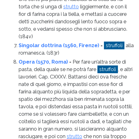
torta che si unga di
strutto
liggiermente, e con il
fior di farina copra i la tiella, e mettasi a cuocere
detti zuccherini dandosegli lento fuoco sopra e
sotto, e vedansi spesso che non si abbrusciano.
(184v)
Singolar dottrina (1560, Firenze)
=
struffoli
alla
romanesca.
(183r)
Opera (1570, Roma)
= Per fare un’altra sorte di
pasta, della quale se ne potrà fare
struffoli
, e altri
lavorieri. Cap. CXXXV. Battansi dieci ova fresche
nate di quel giorno, e impastisi con esse fior di
farina alquanto più liquida della sopradetta, e per
spatio dei mezz’hora sia ben rimenata sopra la
tavola, e poi distendasi essa pasta in ruotoli sottili,
come se si volessero fare ciambellette, e con un
coltello si taglierà essi ruotoli a dadi, e tagliati che
saranno in gran numero, si lascieranno alquanto
rasciugare, e poi con
strutto
che non sia troppo