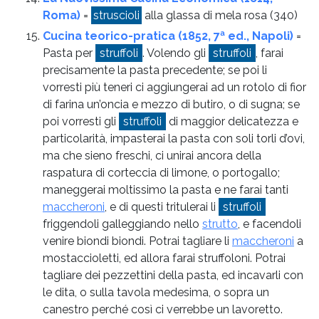
Roma)
=
struscioli
alla glassa di mela rosa
(340)
Cucina teorico-pratica (1852, 7ª ed., Napoli)
=
Pasta per
struffoli
. Volendo gli
struffoli
, farai
precisamente la pasta precedente; se poi li
vorresti più teneri ci aggiungerai ad un rotolo di fior
di farina un’oncia e mezzo di butiro, o di sugna; se
poi vorresti gli
struffoli
di maggior delicatezza e
particolarità, impasterai la pasta con soli torli d’ovi,
ma che sieno freschi, ci unirai ancora della
raspatura di corteccia di limone, o portogallo;
maneggerai moltissimo la pasta e ne farai tanti
maccheroni
, e di questi tritulerai li
struffoli
friggendoli galleggiando nello
strutto
, e facendoli
venire biondi biondi. Potrai tagliare li
maccheroni
a
mostaccioletti, ed allora farai struffoloni. Potrai
tagliare dei pezzettini della pasta, ed incavarli con
le dita, o sulla tavola medesima, o sopra un
canestro perché così ci verrebbe un lavoretto.