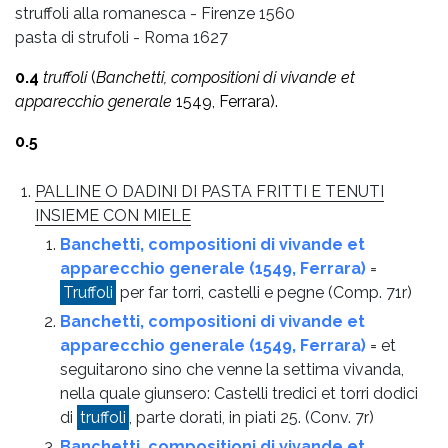
struffoli alla romanesca - Firenze 1560
pasta di strufoli - Roma 1627
0.4
truffoli
(
Banchetti, compositioni di vivande et
apparecchio generale
1549, Ferrara).
0.5
PALLINE O DADINI DI PASTA FRITTI E TENUTI
INSIEME CON MIELE
Banchetti, compositioni di vivande et
apparecchio generale (1549, Ferrara)
=
Truffoli
per far torri, castelli e pegne
(Comp. 71r)
Banchetti, compositioni di vivande et
apparecchio generale (1549, Ferrara)
= et
seguitarono sino che venne la settima vivanda,
nella quale giunsero: Castelli tredici et torri dodici
di
truffoli
, parte dorati, in piati 25.
(Conv. 7r)
Banchetti, compositioni di vivande et