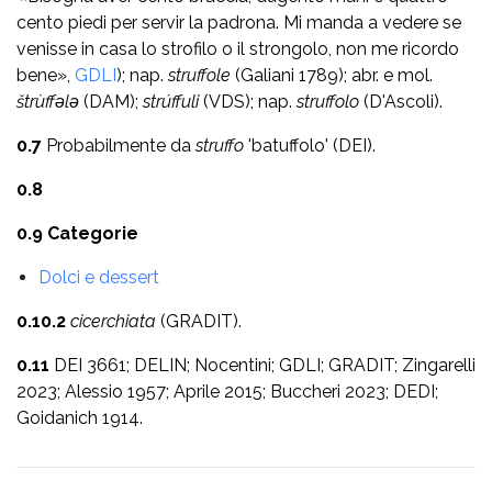
cento piedi per servir la padrona. Mi manda a vedere se
venisse in casa lo strofilo o il strongolo, non me ricordo
bene»,
GDLI
); nap.
struffole
(Galiani 1789); abr. e mol.
štrùffǝlǝ
(DAM);
strúffuli
(VDS); nap.
struffolo
(D'Ascoli).
0.7
Probabilmente da
struffo
'batuffolo' (DEI).
0.8
0.9 Categorie
Dolci e dessert
0.10.2
cicerchiata
(GRADIT).
0.11
DEI 3661; DELIN; Nocentini; GDLI; GRADIT; Zingarelli
2023; Alessio 1957; Aprile 2015; Buccheri 2023; DEDI;
Goidanich 1914.