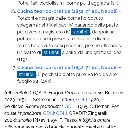
Potrai farli picciolissimi, come più ti aggrada.
(14)
Cucina teorico-pratica (1852, 7ª ed., Napoli)
=
Porzioni e non già palle, come ho dovuto
spiegarmi nel §IX al cap. IV, parlando delle paste
pel diverso magistero de’
struffoli
, dappoiché
potendosi quelli presentare in varie e diverse
forme ho dovuto così precisare, perché offrendosi
un piatto di
struffoli
a palle, dà una graziosa idea;
(119)
Cucina teorico-pratica (1852, 7ª ed., Napoli)
=
struffoli
. E pe chisto piatto pure, va lo vide a lo
fuoglio 24.
(452)
0.6
struffolo
(1638, A. Frugoli,
Pratica e scalcaria
, Buccheri
2023; 1851, L. Settembrini,
Lettere
,
GDLI
; 1920, F.
Verdinois,
Ricordi giornalistici
,
GDLI
; 1965, C. Bernari,
Per
cause imprecisate
,
GDLI
;
GDLI
, GRADIT; Zingarelli
2023);
strofilo
[?]
(av. 1595, T. Tasso,
Intrighi d'amore
,
«Bisogna aver cento braccia, dugento mani e quattro