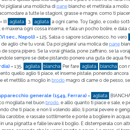
oi pigliarai una mollicha di
pane
biancho et mettirala a mollo
 acomodare a tutte le stagioni, grasse e magre, como ti piace
= III
agliata
. 3.
agliata
a ogni carne. Toy l’aglio, e coxilo sott
, e maxena ogni cossa insema, e fala un pocho bolire, e dala 
VI sec., Napoli)
= 125. Salsa o sapore sclavonesco, ho vero
 de aglio che tu vorai. Da poi piglera’ una molica de
pane
bian
 de sopra pipero. Se la vorai ghiada, pone zaffrano, se la vo
ndole sempre se debe pistando ponere una guta de aqua fre
rdia)
= 135.
agliata
biancha
Per fare
agliata
biancha
con n
dento quello aglio ti piace, et inseme pistale, ponendo anco
 et mettillo a moglio in
brodo
magro di carne o de pesso, s
apparecchio generale (1549, Ferrara)
=
agliata
BIANCHA,
nco mogliata nel buon
brodo
, e allio quanto ti piace e sale, 
do che ti piace, e non li volendo allio, li porrai pevere e genge
ia carobbe, e rassale sottilmente e ponle a bogliere in acqua; e
a in una pignatta e falle levare il boglio. E distemperala con al