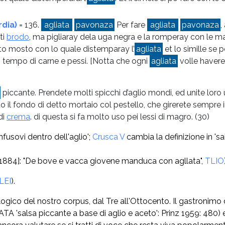
rdia)
= 136.
agliata
pavonaza
Per fare
agliata
pavonaza
,
ti
brodo
, ma pigliaray dela uga negra e la romperay con le m
sto mosto con lo quale distemparay l’
agliata
et lo simille se 
n tempo di carne e pessi. [Notta che ogni
agliata
volle havere
piccante. Prendete molti spicchi d’aglio mondi, ed unite loro u
il fondo di detto mortaio col pestello, che girerete sempre in
di
crema
. di questa si fa molto uso pei lessi di magro.
(30)
infusovi dentro dell'aglio';
Crusca V
cambia la definizione in 's
 1884]: "De bove e vacca giovene manduca con agllata",
TLIO
LEI
).
ologico del nostro corpus, dal Tre all'Ottocento. Il gastronim
TA 'salsa piccante a base di aglio e aceto': Prinz 1959: 480) e s