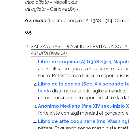
alba alliata
- Napoli 1314
all'agliata
- Genova 1893
0.4
alliata
(Liber de coquina A, 1308-1314; Camp
0.5
SALSA A BASE DI AGLIO, SERVITA DA SOL
AGLIATA BIANCA
)
Liber de coquina (A) (1308-1314, Napoli
albas, allea, amigdalas et sufficienter fac 
suum. Potest tamen fieri cum caponibus ass
Libro de la cocina (Sec. XIV secondo t
brodo
distempera spetie, agli e amandole,
nome. Puosi fare dei caponi arostiti e lardat
Anonimo Mediano (fine XIV sec.-inizio X
forte piste con algli mondati et çençabro
Libro de arte coquinaria (ms. Washingt
pistare. Et quando sonno mezo piste, metti 