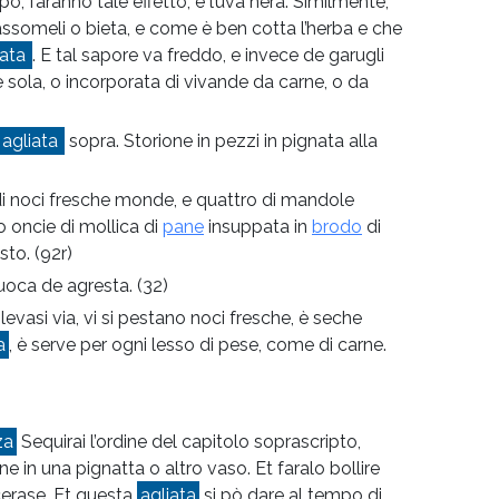
, faranno tale effetto, e l’uva nera. Similmente,
ssomeli o bieta, e come è ben cotta l’herba e che
iata
. E tal sapore va freddo, e invece de garugli
 sola, o incorporata di vivande da carne, o da
agliata
sopra. Storione in pezzi in pignata alla
 di noci fresche monde, e quattro di mandole
o oncie di mollica di
pane
insuppata in
brodo
di
esto.
(92r)
puoca de agresta.
(32)
evasi via, vi si pestano noci fresche, è seche
a
, è serve per ogni lesso di pese, come di carne.
za
Sequirai l’ordine del capitolo soprascripto,
e in una pignatta o altro vaso. Et faralo bollire
 cerase. Et questa
agliata
si pò dare al tempo di