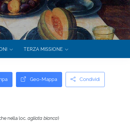
ONI
TERZA MISSIONE
mpa
Geo-Mappa
Condividi
che nella loc.
agliata bianca
)