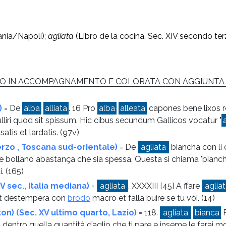
ania/Napoli);
agliata
(Libro de la cocina, Sec. XIV secondo te
A O IN ACCOMPAGNAMENTO E COLORATA CON AGGIUNTA D
)
= De
alba
alliata
. 16 Pro
alba
alleata
capones bene lixos r
bulliri quod sit spissum. Hic cibus secundum Gallicos vocatur "
atis et lardatis.
(97v)
erzo , Toscana sud-orientale)
= De
agliata
biancha con li c
 e bollano abastança che sia spessa. Questa si chiama 'bianc
i.
(165)
V sec., Italia mediana)
=
agliata
. XXXXIII [45] A ffare
aglia
 et destempera con
brodo
macro et falla buire se tu vòi.
(14)
on) (Sec. XV ultimo quarto, Lazio)
= 118.
agliata
bianca
P
dentro quella quantità d’aglio che ti pare e inseme le farai 