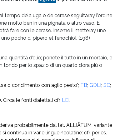
 al tempo dela uga o de cerase seguitaray l’ordine
ane molto ben in una pignata o altro vaso. E
potrà fare con le cerase. Inseme li metteray uno
 uno pocho di pipero et fenochio].
(198)
na quantità d’olio; ponete il tutto in un mortaio, e
 tondo per lo spazio di un quarto d’ora più o
alsa o condimento con aglio pesto';
TB
;
GDLI
;
SC
;
). Circa le fonti dialettali cfr.
LEI
.
o deriva probabilmente dal lat. ALLIĀTUM, variante
i continua in varie lingue neolatine: cfr. per es.