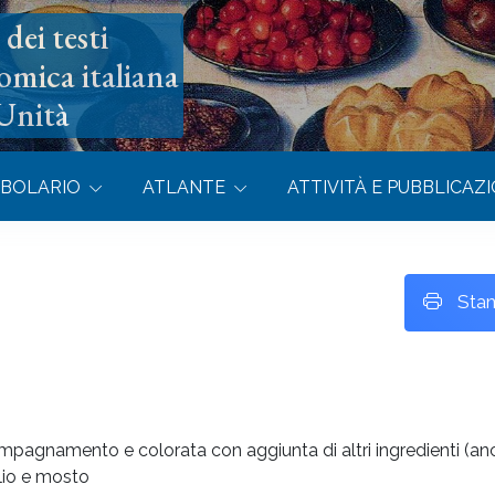
dei testi
omica italiana
’Unità
BOLARIO
ATLANTE
ATTIVITÀ E PUBBLICAZI
Sta
compagnamento e colorata con aggiunta di altri ingredienti (an
glio e mosto