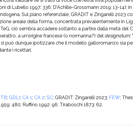
ancora valutare se si tratti di voce che resta viva popolarmente
ioni di Lubello 1997: 336; D'Achille-Grossmann 2019: 13-14): in g
dogena. Sul piano referenziale, GRADIT e Zingarelli 2023 consi
zione areale della forma, concentrata prevalentemente in Liguri
LiTeG, ciò sembra accadere soltanto a partire dalla metà del 
eraltro, a un'origine francese (o normanna?) del
designatum
:
ti, si può dunque ipotizzare che il modello galloromanzo sia pe
nte i ricettari.
;
TB
;
GDLI
;
CA 1
;
CA 2
;
SC
; GRADIT; Zingarelli 2023;
FEW
; Thes
959: 480; Ruffino 1992: 96; Tiraboschi 1873: 62.