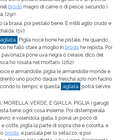
 nel
brodo
magro di carne o di pesce, secundo i
rà.
(29r)
o la braxa, poi pestalo bene. E mitili aglio crudo e
chalda.
(5v)
agliata
Piglia noce bone he pistale. He quando
co he fallo stare a moglio in
brodo
he repista. Poi
raj pavonaza pone uva negra o cerase, dico del
sca ho rosata nel mortaro.
(262)
oce e armandolle, piglia le armandolle monde e
ra drento uno pocho daqua frescha aziò non facino
econdo lo tempo; e questa
agliata
potrà servire
 MORELLA, VERDE, E GIALLA. PIGLIA i garugli
e pesta bene ogni cosa insieme. Poi distemperala
vro; e volendola gialla, li porrai un poco di
 cotte, piglia la parte di sopra che è colorita, e
tro
brodo
, e passala per lo setazzo, e poi