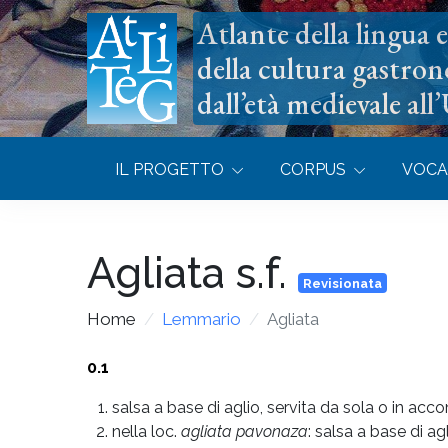
Atlante della lingua e 
della cultura gastron
dall’età medievale all
IL PROGETTO
CORPUS
VOCA
Agliata
s.f.
Revisionata
Home
Lemmario
Agliata
0.1
salsa a base di aglio, servita da sola o in ac
nella loc.
agliata pavonaza
: salsa a base di a