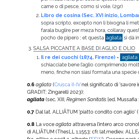
carne o di pesce, como si vole.
(29r)
Libro de cosina (Sec. XVI inizio, Lomba
sopra scripto, excepto non li bixogna li met
farala buglire per meza hora, collaray que
pocho de pipero ; et questa
agliata
si dà i
SALSA PICCANTE A BASE DI AGLIO E OLIO
Il re dei cuochi (1874, Firenze)
=
agliata
schiacciate bene l’aglio comprimendo molto 
meno, finche non siasi formata una specie 
0.6
agliata
(
Crusca II-IV
nel significato di 'savore 
GRADIT; Zingarelli 2023);
agllata
(sec. XIII,
Regimen Sanitatis
[ed. Mussafia
0.7
Dal lat. ALLIĀTUM 'piatto condito con aglio' (
0.8
La voce
agliata
attraversa l’intero arco cron
di ALIĀTUM
(ThesLL 1,1553; cfr. lat.mediev. ALLEA