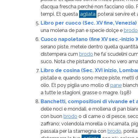
d’acqua frescha perché non facciano olio. P
tempi. Et questa
agliata
poterai servire et
Libro per cuoco (Sec. XV fine, Venezia)
una molena de pan e specie dolçe e
brodo
Cuoco napoletano (fine XV sec.-inizio X
serano piste, metele dentro quella quantità
distempera cum
brodo
he fa’ scudelini cum
suco. Nota che pistando noce ho vero ama
Libro de cosina (Sec. XVI inizio, Lomba
pistalle e, quando sono meze piste, metti 
olio. Et poy piglia uno mollo di
pane
bianche
a tutte le stagioni, grasse o magre.
(198)
Banchetti, compositioni di vivande et 
delle noci e mondali, e mollena di pan bia
con buon
brodo
o di carne o di pesce, secon
zaffrano; volendola morella o incarnata, pigl
passala per la stamegna con
brodo
, ponil