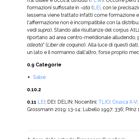
fr.a.
ailliee
e occit.a.
alhada
(
FEW
). Occorre però 
formazioni suffissate in -
ata
(
LEI
, con le precisaz
lessema viene trattato infatti come formazione en
l'affermazione non è incompatibile con la distribu
vedi
supra
). Stando alle risultanze del corpus At
riportano ad area centro-meridionale alludendo, p
alleata
" (
Liber de coquina
). Alla luce di questi da
un lato e il normanno dall'altro, forse proprio media
0.9 Categorie
Salse
0.10.2
0.11
LEI
; DEI; DELIN; Nocentini;
TLIO
;
Crusca II-V
Grossmann 2019: 13-14; Lubello 1997: 336; Prinz 1