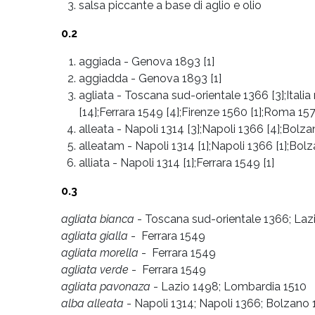
salsa piccante a base di aglio e olio
0.2
aggiada
-
Genova 1893 [1]
aggiadda
-
Genova 1893 [1]
agliata
-
Toscana sud-orientale 1366 [3];Itali
[14];Ferrara 1549 [4];Firenze 1560 [1];Roma 15
alleata
-
Napoli 1314 [3];Napoli 1366 [4];Bolza
alleatam
-
Napoli 1314 [1];Napoli 1366 [1];Bolz
alliata
-
Napoli 1314 [1];Ferrara 1549 [1]
0.3
agliata bianca
- Toscana sud-orientale 1366; Laz
agliata gialla
- Ferrara 1549
agliata morella
- Ferrara 1549
agliata verde
- Ferrara 1549
agliata pavonaza
- Lazio 1498; Lombardia 1510
alba alleata
- Napoli 1314; Napoli 1366; Bolzano