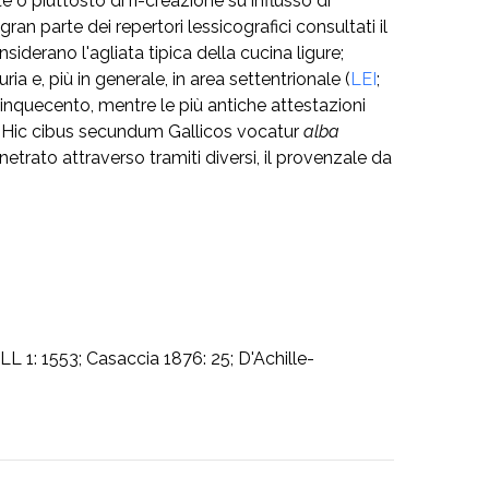
 o piuttosto di ri-creazione su influsso di
ran parte dei repertori lessicografici consultati il
derano l'agliata tipica della cucina ligure;
a e, più in generale, in area settentrionale (
LEI
;
Cinquecento, mentre le più antiche attestazioni
 "Hic cibus secundum Gallicos vocatur
alba
netrato attraverso tramiti diversi, il provenzale da
LL 1: 1553; Casaccia 1876: 25; D'Achille-