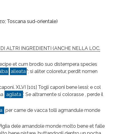
rzo; Toscana sud-orientale)
I ALTRI INGREDIENTI (ANCHE NELLA LOC.
ecipe et cum brodio suo distempera species
alba
alleata
"; si aliter coloretur, perdit nomen
aponi. XLVI [101] Togli caponi bene lessi; e col
ha
agliata
'. Se altramente si colorasse , perde il
ta
per carne de vacca tolli agmandule monde
iglia dele amandole monde molto bene et falle
molto bene pistare, buttandogli dentro un pocha