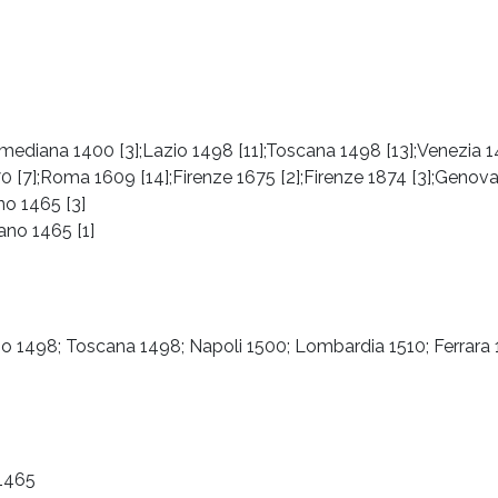
a mediana 1400 [3];Lazio 1498 [11];Toscana 1498 [13];Venezia 
70 [7];Roma 1609 [14];Firenze 1675 [2];Firenze 1874 [3];Genova
no 1465 [3]
ano 1465 [1]
io 1498; Toscana 1498; Napoli 1500; Lombardia 1510; Ferrara
 1465