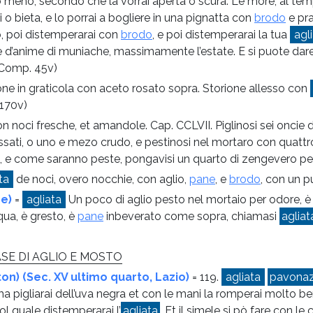
 meno, secondo che la vorrai aperta o scura. Le more, al tempo
 o bieta, e lo porrai a bogliere in una pignatta con
brodo
e pra
o, poi distemperarai con
brodo
, e poi distemperarai la tua
agl
e d’anime di muniache, massimamente l’estate. E si puote dare
Comp. 45v)
one in graticola con aceto rosato sopra. Storione allesso con
(170v)
n noci fresche, et amandole. Cap. CCLVII. Piglinosi sei oncie
essati, o uno e mezo crudo, e pestinosi nel mortaro con quattr
o, e come saranno peste, pongavisi un quarto di zengevero p
ta
de noci, overo nocchie, con aglio,
pane
, e
brodo
, con un 
ze)
=
agliata
Un poco di aglio pesto nel mortaio per odore, è l
qua, è gresto, è
pane
inbeverato come sopra, chiamasi
agliat
ASE DI AGLIO E MOSTO
on) (Sec. XV ultimo quarto, Lazio)
= 119.
agliata
pavona
ma pigliarai dell’uva negra et con le mani la romperai molto ben
l quale distemperarai l’
agliata
. Et il simele si pò fare con le