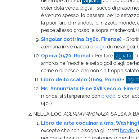
distempera la tua
agliata
con più colore o
volendola verde, piglia i· succo di prasomeli
è venuto spesso, lo passarai per lo setazz
la puoi fare di mandole, di nizzole monde, 
pesce allesso grosso, e sopra macheroni.
(
Singolar dottrina (1560, Firenze)
= Stori
alemana in vernaccia e
sugo
di melangoli.
Opera (1570, Roma)
= Per fare
agliata
co
ambrosine fresche, e sei spigoli d'agli perl
carne o di pesce, che non sia troppo salat
Libro dello scalco (1609, Roma)
=
aglia
Ms. Annunziata (Fine XVII secolo, Firen
monde, si stenperano con
brodo
, ò con ac
(40r)
NELLA LOC.
AGLIATA PAVONAZA
: SALSA A B
Libro de arte coquinaria (ms. Washingt
excepto che non bisogna gli metti
brodo
, 
per meza hora; poi colerai questo mosto, co