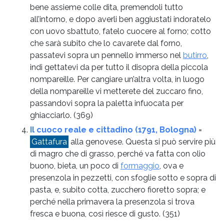
bene assieme colle dita, premendoli tutto
all’intorno, e dopo averli ben aggiustati indoratelo
con uovo sbattuto, fatelo cuocere al forno; cotto
che sarà subito che lo cavarete dal forno,
passatevi sopra un pennello immerso nel
butirro
,
indi gettatevi da per tutto il disopra della piccola
nompareille. Per cangiare un’altra volta, in luogo
della nompareille vi metterete del zuccaro fino,
passandovi sopra la paletta infuocata per
ghiacciarlo.
(369)
Il cuoco reale e cittadino (1791, Bologna)
=
Gattafura
alla genovese. Questa si può servire più
di magro che di grasso, perché va fatta con olio
buono, bieta, un poco di
formaggio
, ova e
presenzola in pezzetti, con sfoglie sotto e sopra di
pasta, e, subito cotta, zucchero fioretto sopra; e
perché nella primavera la presenzola si trova
fresca e buona, così riesce di gusto.
(351)