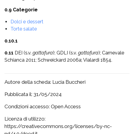
0.9 Categorie
Dolci e dessert
Torte salate
0.10.1
0.11
DEI (s.v.
gattafura
); GDLI (s.v.
gattafura
); Carnevale
Schianca 2011; Schweickard 2006a; Vialardi 1854.
Autore della scheda: Lucia Buccheri
Pubblicata il: 31/05/2024
Condizioni accesso: Open Access
Licenza di utilizzo:
https://creativecommons.org/licenses/by-nc-
nd/4.0/deed.it