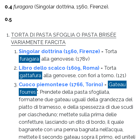
0.4
furagara
(Singolar dottrina, 1560, Firenze).
0.5
TORTA DI PASTA SFOGLIA O PASTA BRISÉE
VARIAMENTE FARCITA
Singolar dottrina (1560, Firenze)
= Torta
furagara
alla genovese.
(178v)
Libro dello scalco (1609, Roma)
= Torta
gattafura
alla genovese, con fiori a torno.
(121)
Cuoco piemontese (1766, Torino)
=
Gateau
fourres
". Prendete della pasta sfogliata,
formatene due gateau uguali della grandezza del
piatto di tramesso, e della spessezza di due scudi
per ciascheduno; mettete sulla prima delle
confetture, lasciando un dito di bordo, il quale
bagnarete con una penna bagnata nell’acqua,
mettete il secondo gateau sopra il primo, ed uniteli