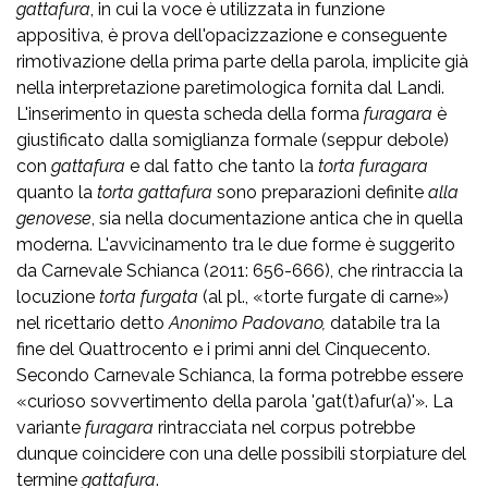
gattafura
, in cui la voce è utilizzata in funzione
appositiva, è prova dell'opacizzazione e conseguente
rimotivazione della prima parte della parola, implicite già
nella interpretazione paretimologica fornita dal Landi.
L'inserimento in questa scheda della forma
furagara
è
giustificato dalla somiglianza formale (seppur debole)
con
gattafura
e dal fatto che tanto la
torta furagara
quanto la
torta gattafura
sono preparazioni definite
alla
genovese
, sia nella documentazione antica che in quella
moderna. L'avvicinamento tra le due forme è suggerito
da Carnevale Schianca (2011: 656-666), che rintraccia la
locuzione
torta furgata
(al pl., «torte furgate di carne»)
nel ricettario detto
Anonimo Padovano,
databile tra la
fine del Quattrocento e i primi anni del Cinquecento.
Secondo Carnevale Schianca, la forma potrebbe essere
«curioso sovvertimento della parola 'gat(t)afur(a)'». La
variante
furagara
rintracciata nel corpus potrebbe
dunque coincidere con una delle possibili storpiature del
termine
gattafura
.