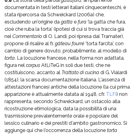
0.8
La storia della parola
gattafura
, ampiamente
documentata in testi letterari italiani cinquecenteschi, è
stata ripercorsa da Schweickard (2006a) che,
escludendo un'origine da
gatta
e
fura
'la gatta che fura,
cioè che ruba la torta' (ipotesi di cui si trova traccia già
nel
Commentario
di O. Landi, poi ripresa dal Tramater),
propone di risalire al fr.
gâteau fourré
'torta farcita', con
cambio di genere dovuto, probabilmente, al modello di
torta
. La locuzione francese, nella forma non adattata,
figura nel
corpus
AtLiTeG in soli due testi, che ne
costituiscono, accanto al
Trattato di cucina
di G. Vialardi
(1854), la scarsa documentazione italiana. L'assenza di
attestazioni francesi antiche della locuzione (la cui prima
apparizione è attualmente datata al 1948, cfr.
TLFi
) non
rappresenta, secondo Schweickard, un ostacolo alla
ricostruzione etimologica, data la possibilità di una
trasmissione prevalentemente orale e popolare del
lessico culinario e dei prestiti d'ambito gastronomico. Si
aggiunge qui che l'occorrenza della locuzione
torta