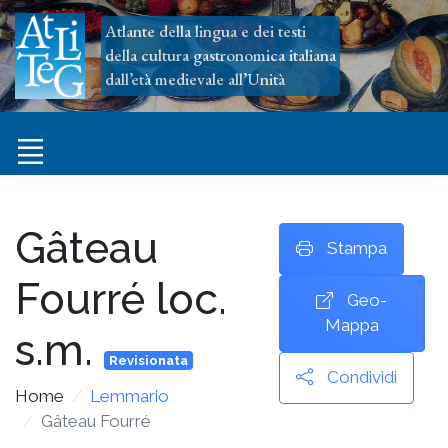
Atlante della lingua e dei testi
della cultura gastronomica italiana
dall’età medievale all’Unità
Gâteau
Stampa
Fourré
loc.
Geo-
Mappa
s.m.
Revisionata
Condividi
Home
Lemmario
Gâteau Fourré