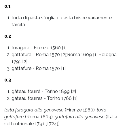
0.1
torta di pasta sfoglia o pasta brisée variamente
farcita
0.2
furagara
-
Firenze 1560 [1]
gattafura
-
Roma 1570 [2];Roma 1609 [1];Bologna
1791 [2]
gattafure
-
Roma 1570 [1]
0.3
gâteau fourré
-
Torino 1899 [2]
gateau fourres
-
Torino 1766 [1]
torta furagara alla genovese
(Firenze 1560);
torta
gattafura
(Roma 1609);
gattafura alla genovese
(Italia
settentrionale 1791 [1724]).