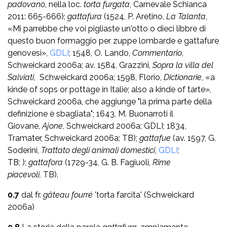
padovano
, nella loc.
torta furgata
, Carnevale Schianca
2011: 665-666);
gattafura
(1524, P. Aretino,
La Talanta
,
«Mi parrebbe che voi pigliaste un'otto o dieci libbre di
questo buon formaggio per zuppe lombarde e gattafure
genovesi»,
GDLI
; 1548, O. Lando,
Commentario
,
Schweickard 2006a; av. 1584, Grazzini,
Sopra la villa del
Salviati
,
Schweickard 2006a; 1598, Florio,
Dictionarie
, «a
kinde of sops or pottage in Italie; also a kinde of tarte»,
Schweickard 2006a, che aggiunge "la prima parte della
definizione è sbagliata"; 1643, M. Buonarroti il
Giovane,
Ajone
, Schweickard 2006a; GDLI; 1834,
Tramater, Schweickard 2006a; TB);
gattafue
(av. 1597, G.
Soderini,
Trattato degli animali domestici
,
GDLI
;
TB; );
gattafora
(1729-34, G. B. Fagiuoli,
Rime
piacevoli,
TB).
0.7
dal fr.
gâteau fourré
'torta farcita' (Schweickard
2006a)