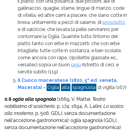
il piatto, con una pollanca, due piccioni, ale di
gallinaccio, quaglie, starne, lingue di manzo, code
di vitella, ed altre carni a piacere, che siano cotte in
bresa, unitamente a pezzi di salame, di
prosciutto
,
e di salciccie, che levata la pelle serviranno per
contornare la Oglia. Guarnite tutto l’intorno del
piatto tanto con erbe in mazzetti, che con erbe
intagliate, tutte cotte in sostanza, e ben scolate,
come ancora con rape, cipollette glassate ec.,
versateci sopra un buon
ragù
ristretto di ceci, e
servite subito
(119)
Il Cuoco maceratese (1820, 5ª ed. veneta,
Macerata)
=
Oglia
alla
spagnuola
di vigilia
(167)
0.6
oglia alla spagnola
(1669, V. Mattei,
Teatro
nobilissimo di scalcheria
, p. 174; 1694, A. Latini,
Lo scalco
alla moderna
, p. 506; GDLI, senza documentazione
nell'accezione gastronomica); oglia spagnola (GDLI,
senza documentazione nell'accezione gastronomica)