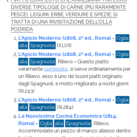
DIVERSE TIPOLOGIE DI CARNE (PIÙ RARAMENTE
PESCE), LEGUMI, ERBE, VERDURE E SPEZIE; SI
TRATTA DI UNA RIVISITAZIONE DELL'OLLA
PODRIDA
L'Apicio Moderno (1808, 2ª ed., Roma)
=
Oglia
alla
Spagnuola
(II.LVII)
L'Apicio Moderno (1808, 2ª ed., Roma)
=
Oglia
alla
Spagnuola
. Rilievo = Questo piatto
veramente
composto
, si serve ordinariamente per
un Rilievo, esso è uno de’ buoni piatti originario
dagli Spagnuoli, e molto migliorato a nostri giorni
(III.243)
L'Apicio Moderno (1808, 2ª ed., Roma)
=
Oglia
alla
Spagnuola
(III.284)
La Nuovissima Cucina Economica (1814,
Roma)
=
Oglia
alla
Spagnuola
. Rilievo.
Accommodate un pezzo di manzo allesso dentro