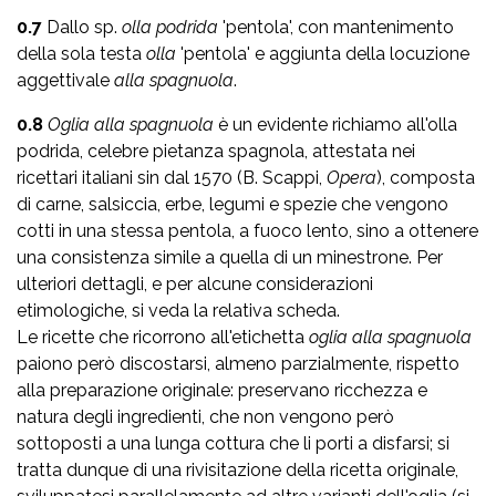
0.7
Dallo sp.
olla podrida
'pentola', con mantenimento
della sola testa
olla
'pentola' e aggiunta della locuzione
aggettivale
alla spagnuola
.
0.8
Oglia alla spagnuola
è un evidente richiamo all'olla
podrida, celebre pietanza spagnola, attestata nei
ricettari italiani sin dal 1570 (B. Scappi,
Opera
), composta
di carne, salsiccia, erbe, legumi e spezie che vengono
cotti in una stessa pentola, a fuoco lento, sino a ottenere
una consistenza simile a quella di un minestrone. Per
ulteriori dettagli, e per alcune considerazioni
etimologiche, si veda la relativa scheda.
Le ricette che ricorrono all'etichetta
oglia alla spagnuola
paiono però discostarsi, almeno parzialmente, rispetto
alla preparazione originale: preservano ricchezza e
natura degli ingredienti, che non vengono però
sottoposti a una lunga cottura che li porti a disfarsi; si
tratta dunque di una rivisitazione della ricetta originale,