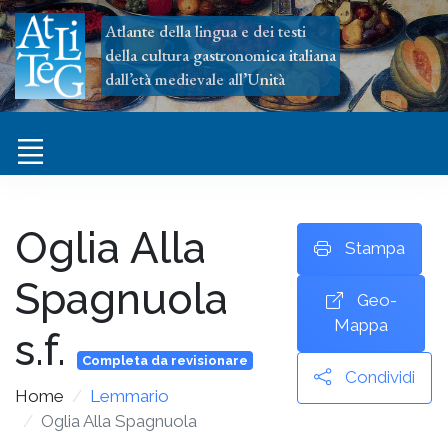
Atlante della lingua e dei testi
della cultura gastronomica italiana
dall’età medievale all’Unità
Oglia Alla
Stampa
Spagnuola
Geo-
Mappa
s.f.
Completa da revisionare
Condividi
Home
Lemmario
Oglia Alla Spagnuola