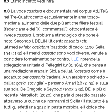
0.7
Etimo incerto; vedi infra.
0.8
La voce
casciata
è documentata nel corpus AtLiTeG
nel Tre-Quattrocento esclusivamente in area tosco-
mediana, all'interno delle due più antiche filiere testuali
(federiciana e dei "XII commensali"); ottocentesca è
invece
cassata.
Il problema etimologico che pone è
noto. Secondo il DELIN, l'it.centr.
casciata
(cfr.
lat.mediev.fabr.
casiatam
'pasticcio di cacio': 1190, Sella
1944: 132) e il merid.
cassata
sono voci diverse, venute a
coincidere formalmente; per contro, il
LEI
riprende la
spiegazione unitaria di Pellegrini (1981: 185), che pensa a
una mediazione araba in Sicilia del lat. *
caseata
come è
accaduto per
casearia
'caciaria'. A un arabismo schietto –
dall'ar.
qaṣ'a
'stoviglia' – pensano Amari (1872: 92) e, sulla
sua scia, De Gregorio e Seybold (1903: 232), DEI e, più di
recente, Martellotti (2020), che parla di prestito passato
attraverso le cucine dei normanni di Sicilia ("il risultato è a
tutti gli effetti una
qa
ṣ'
a
in pasta morbida, e il dolce che