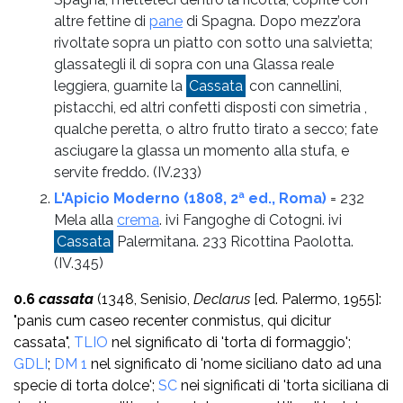
altre fettine di
pane
di Spagna. Dopo mezz’ora
rivoltate sopra un piatto con sotto una salvietta;
glassategli il di sopra con una Glassa reale
leggiera, guarnite la
Cassata
con cannellini,
pistacchi, ed altri confetti disposti con simetria ,
qualche peretta, o altro frutto tirato a secco; fate
asciugare la glassa un momento alla stufa, e
servite freddo.
(IV.233)
L'Apicio Moderno (1808, 2ª ed., Roma)
= 232
Mela alla
crema
. ivi Fangoghe di Cotogni. ivi
Cassata
Palermitana. 233 Ricottina Paolotta.
(IV.345)
0.6
cassata
(1348, Senisio,
Declarus
[ed. Palermo, 1955]:
"panis cum caseo recenter conmistus, qui dicitur
cassata",
TLIO
nel significato di 'torta di formaggio';
GDLI
;
DM 1
nel significato di 'nome siciliano dato ad una
specie di torta dolce';
SC
nei significati di 'torta siciliana di