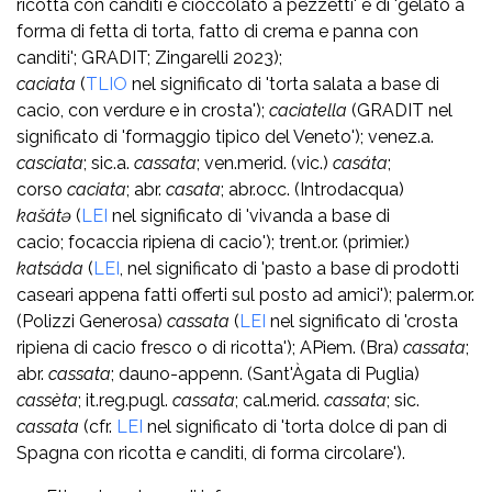
ricotta con canditi e cioccolato a pezzetti' e di 'gelato a
forma di fetta di torta, fatto di crema e panna con
canditi'; GRADIT; Zingarelli 2023);
caciata
(
TLIO
nel significato di 'torta salata a base di
cacio, con verdure e in crosta');
caciatella
(GRADIT nel
significato di 'formaggio tipico del Veneto'); venez.a.
casciata
; sic.a.
cassata
; ven.merid. (vic.)
casáta
;
corso
caciata
; abr.
casata
; abr.occ. (Introdacqua)
kašátə
(
LEI
nel significato di 'vivanda a base di
cacio; focaccia ripiena di cacio'); trent.or. (primier.)
katsáda
(
LEI
, nel significato di 'pasto a base di prodotti
caseari appena fatti offerti sul posto ad amici'); palerm.or.
(Polizzi Generosa)
cassata
(
LEI
nel significato di 'crosta
ripiena di cacio fresco o di ricotta'); APiem. (Bra)
cassata
;
abr.
cassata
; dauno-appenn. (Sant'Àgata di Puglia)
cassèta
; it.reg.pugl.
cassata
; cal.merid.
cassata
; sic.
cassata
(cfr.
LEI
nel significato di 'torta dolce di pan di
Spagna con ricotta e canditi, di forma circolare').