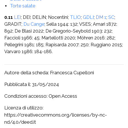
Torte salate
0.11
LEI
; DEI; DELIN; Nocentini;
TLIO
;
GDLI
;
DM 1
;
SC
;
GRADIT;
Du Cange
; Sella 1944: 132; VSES; Amari 1872:
892; De Blasi 2022; De Gregorio-Seybold 1903: 232;
Faccioli 1966: 45; Martellotti 2020; Möhren 2016: 282;
Pellegrini 1981: 185; Rapisarda 2007: 250; Ruggiano 2015;
Varvaro 1986: 184-186.
Autore della scheda: Francesca Cupelloni
Pubblicata il: 31/05/2024
Condizioni accesso: Open Access
Licenza di utilizzo:
https://creativecommons.org/licenses/by-nc-
nd/4.0/deed.it