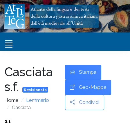
Atlante della lingua e dei testi
della cultura gastronomica italiana
dall’età medievale all’Unità
Casciata
Stampa
s.f.
Geo-Mappa
Revisionata
Home
Lemmario
Condividi
Casciata
0.1