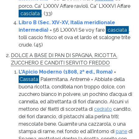
porco. Ca° LXXXV Affare ravioli. Ca° LXXXVI Affare
casciata
.
(33)
Libro B (Sec. XIV-XV, Italia meridionale
intermedia)
= 56 LXXXVI Se voy fare
casciata
,
tolli cascio frisco et ova et lardo et scalogne trite
crude.
(45)
DOLCE A BASE DI PAN DI SPAGNA, RICOTTA,
ZUCCHERO E CANDITI SERVITO FREDDO
L'Apicio Moderno (1808, 2ª ed., Roma)
=
Cassata
Palermitana. Antremè = Abbiate della
buona ricotta, conditela non troppo dolce, con
zucchero bianco in polvere, un pochino d’acqua di
cannella, ed altrettanta di fiori d’arancio. Alcuni vi
mettono de’ filetti di scorzetta di
cedrato
candito,
dei fiori d’arancio, di pistacchi alla perlina triti;
mescolate bene. Guarnite una cazzarola, o una
stampa di rame, nel fondo ed all’intorno di
pane
di
Spagna, metteteci dentro la ricotta, coprite con