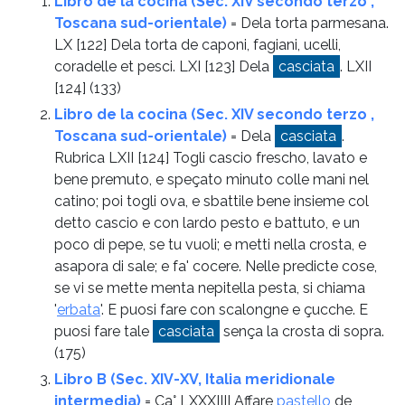
Libro de la cocina (Sec. XIV secondo terzo ,
Toscana sud-orientale)
= Dela torta parmesana.
LX [122] Dela torta de caponi, fagiani, ucelli,
coradelle et pesci. LXI [123] Dela
casciata
. LXII
[124]
(133)
Libro de la cocina (Sec. XIV secondo terzo ,
Toscana sud-orientale)
= Dela
casciata
.
Rubrica LXII [124] Togli cascio frescho, lavato e
bene premuto, e speçato minuto colle mani nel
catino; poi togli ova, e sbattile bene insieme col
detto cascio e con lardo pesto e battuto, e un
poco di pepe, se tu vuoli; e metti nella crosta, e
asapora di sale; e fa' cocere. Nelle predicte cose,
se vi se mette menta nepitella pesta, si chiama
'
erbata
'. E puosi fare con scalongne e çucche. E
puosi fare tale
casciata
sença la crosta di sopra.
(175)
Libro B (Sec. XIV-XV, Italia meridionale
intermedia)
= Ca° LXXXIIII Affare
pastello
de