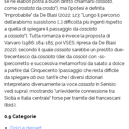
se ne elabori potrà a buon diritto chiamarsi
cassata
,
come
crostata
da
crosta
"), ma l'ipotesi è definita
"improbabile" da De Blasi (2022: 123: "Lungo il percorso
dell’arabismo sussistono [...] difficoltà più ingenti rispetto
a quella di spiegare il passaggio da
casciata
a
cassata
"). Tutta romanza è invece la proposta di
Varvaro (1986: 184-185, poi VSES; ripresa da De Blasi
2022), secondo il quale
cassata
sarebbe un prestito due-
trecentesco da
casciata
(der. da
cascio
) con -
ss
-
ipercorretto e successiva metamorfosi da salato a dolce
a partire dal Cinquecento (passaggio che resta difficile
da spiegare
ab ovo
, tant'è che i diversi dizionari
interpretano diversamente la voce
cassata
in Senisio:
vedi supra), mostrando "un'evidente connessione tra
Sicilia e Italia centrale" forse per tramite dei francescani
(ibid.).
0.9 Categorie
Dolci e dessert