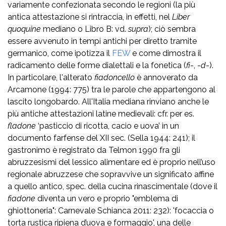
variamente confezionata secondo le regioni (la più
antica attestazione si rintraccia, in effetti, nel
Liber
quoquine
mediano o Libro B: vd.
supra
); ciò sembra
essere avvenuto in tempi antichi per diretto tramite
germanico, come ipotizza il
FEW
e come dimostra il
radicamento delle forme dialettali e la fonetica (
fi
-, -
d
-).
In particolare, l'alterato
fiadoncello
è annoverato da
Arcamone (1994: 775) tra le parole che appartengono al
lascito longobardo. All'Italia mediana rinviano anche le
più antiche attestazioni latine medievali: cfr. per es.
fladone
‘pasticcio di ricotta, cacio e uova’ in un
documento farfense del XII sec. (Sella 1944: 241); il
gastronimo è registrato da Telmon 1990 fra gli
abruzzesismi del lessico alimentare ed è proprio nell’uso
regionale abruzzese che sopravvive un significato affine
a quello antico, spec. della cucina rinascimentale (dove il
fiadone
diventa un vero e proprio "emblema di
ghiottoneria": Carnevale Schianca 2011: 232): 'focaccia o
torta rustica ripiena d’uova e formaggio', una delle