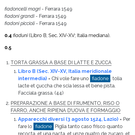
fiadoncelli magri
- Ferrara 1549
fiadoni grandi
- Ferrara 1549
fiadoni piccioli
- Ferrara 1549
0.4
fiaduni
(Libro B, Sec. XIV-XV; Italia mediana).
0.5
TORTA GRASSA A BASE DI LATTE E ZUCCA
Libro B (Sec. XIV-XV, Italia meridionale
intermedia)
= Chi vole fare uno
fiadone
, tolia
lacte et çuccha che scia lessa et bene pista.
Facciala grassa.
(44)
PREPARAZIONE A BASE DI FRUMENTO, RISO O
FARRO, ANCHE RIPIENA D’UOVA E FORMAGGIO
Apparecchi diversi (3 agosto 1524, Lazio)
= Per
fare lo
fiadone
Piglia tanto caso frisco quanto
recocta, et una nacta, et unze quatro de zucaro, et