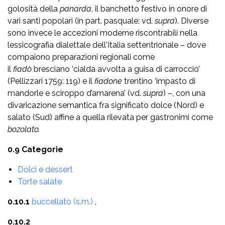
golosità della
panarda
, il banchetto festivo in onore di
vari santi popolari (in part. pasquale: vd.
supra
). Diverse
sono invece le accezioni moderne riscontrabili nella
lessicografia dialettale dell'Italia settentrionale – dove
compaiono preparazioni regionali come
il
fiadò
bresciano ‘cialda avvolta a guisa di carroccio’
(Pellizzari 1759: 119) e il
fiadone
trentino ‘impasto di
mandorle e sciroppo d’amarena’ (vd.
supra
) –, con una
divaricazione semantica fra significato dolce (Nord) e
salato (Sud) affine a quella rilevata per gastronimi come
bozolato.
0.9 Categorie
Dolci e dessert
Torte salate
0.10.1
buccellato (s.m.)
,
0.10.2