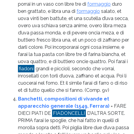
porrai in un vaso con libre tre di
formaggio
duro
ben grattato, e libra una di
formaggio
salato, et
uova vinti ben battute, et una scutella d’uva secca,
overo uva schiava senza anime, overo libra meza
d’uva passa monda, e di pevere oncia meza, e di
buttiero fresco libra una, et un poco di zaffrano per
darli colore. Poi incorporarai ogni cosa insieme, e
farai la tua pasta con libre tre di farina biancha, et
uova quattro, e di buttiero oncie quattro. Poi farai i
fiadoni
grandi e piccioli, secondo che vorrai,
inrosellati con torli d’uova, zaffrano et acqua. Poi li
cuocerai nel forno. Et il simile farai di farro o di riso
et di tutto quello che si fanno.
(Comp. 9v)
Banchetti, compositioni di vivande et
apparecchio generale (1549, Ferrara)
= FARE
DIECI PIATI DE
FIADONCELLI
D’ALTRA SORTE.
PRIMA farai le spoglie, che hai fatto in quelli di
morolla sopra detti. Poi piglia libre due d’uva passa