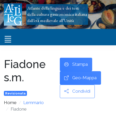
Atlante della lingua e dei testi
della cultura gastronomica italiana
dall’età medievale all’Unità
Fiadone
Stampa
s.m.
Geo-Mappa
Condividi
Revisionata
Home
Lemmario
Fiadone