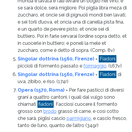
monda e lavata e falli levare un boglio nel vino, e
se sarà dolce, serà migliore. Poi piglia libra meza di
zuccharo, et oncie sei di pignuoli mondi ben lavati,
e sei torli d’uova, et oncia una di canella pista fina,
e un quarto de pevere pisto, et oncie sei di
buttiero. Poi in farle servarai l’ordine sopra detto, et
in cuocerle in buttiero; e poneli la mele et
zuccharo, come è detto di sopra.
(Comp. 8v)
Singolar dottrina (1560, Firenze)
=
Fiadoni
piccioli di formento passato e
formaggio
.
(167v)
Singolar dottrina (1560, Firenze)
=
Fiadoni
di
uva, zibibo, e riso.
(174r)
Opera (1570, Roma)
= Per fare pasticci di diversi
grani a quattro cantoni, i quali dal vulgo sono
chiamati
fiadoni
. Facciosi cuocere il formento
grosso con
brodo
grasso di carne, e così cotto
che sarà, piglisi cascio
parmigiano
, e cascio fresco,
tanto de l’uno, quanto de l’altro
(349r)