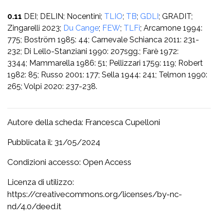
0.11
DEI; DELIN; Nocentini;
TLIO
;
TB
;
GDLI
; GRADIT;
Zingarelli 2023;
Du Cange
;
FEW
;
TLFi
; Arcamone 1994:
775; Boström 1985: 44; Carnevale Schianca 2011: 231-
232; Di Lello-Stanziani 1990: 207sgg.; Farè 1972:
3344; Mammarella 1986: 51; Pellizzari 1759: 119; Robert
1982: 85; Russo 2001: 177; Sella 1944: 241; Telmon 1990:
265; Volpi 2020: 237-238.
Autore della scheda: Francesca Cupelloni
Pubblicata il: 31/05/2024
Condizioni accesso: Open Access
Licenza di utilizzo:
https://creativecommons.org/licenses/by-nc-
nd/4.0/deed.it