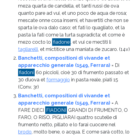
meza quarta de candella, et tanti russi de ova
quanto pare ad vui, et uno poco de aqua de rosa;
mescate onne cosa insemi, et havertiti che non se
sparta le ova dalo caso; et fati lo quagliato, et la
pasta la fati come la turta supradicta; et come è
mezo cocto lo
fiadone
, et vui ce mectiti li
tagliarelli
, et mictitice una maniata de zucaro.
(14v)
Banchetti, compositioni di vivande et
apparecchio generale (1549, Ferrara)
= Di
fiadoni
60 piccioli, cioè 30 di frumento passato et
30 d’uova et
formaggio
in pasta reale, piati 15
(Conv. 3r)
Banchetti, compositioni di vivande et
apparecchio generale (1549, Ferrara)
= A
FARE DIECI
FIADONI
GRANDI DI FRUMENTO, O
FARO, O RISO. PIGLIARAI quattro scutelle di
frumento netto, pillato e lo farai cuocere nel
brodo
, molto bene, o acqua. E come sarà cotto, lo