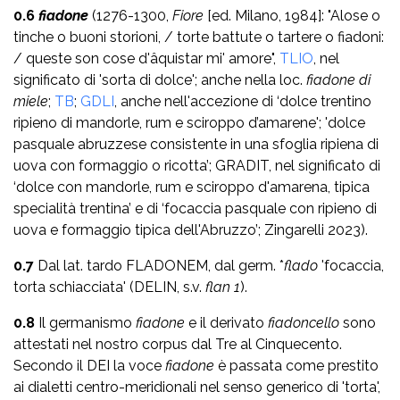
0.6
fiadone
(1276-1300,
Fiore
[ed. Milano, 1984]: "Alose o
tinche o buoni storioni, / torte battute o tartere o fiadoni:
/ queste son cose d'âquistar mi' amore",
TLIO
, nel
significato di 'sorta di dolce'; anche nella loc.
fiadone di
miele
;
TB
;
GDLI
, anche nell'accezione di ‘dolce trentino
ripieno di mandorle, rum e sciroppo d’amarene'; 'dolce
pasquale abruzzese consistente in una sfoglia ripiena di
uova con formaggio o ricotta’; GRADIT, nel significato di
‘dolce con mandorle, rum e sciroppo d'amarena, tipica
specialità trentina’ e di ‘focaccia pasquale con ripieno di
uova e formaggio tipica dell'Abruzzo’; Zingarelli 2023).
0.7
Dal lat. tardo FLADONEM, dal germ. *
flado
'focaccia,
torta schiacciata' (DELIN, s.v.
flan 1
).
0.8
Il germanismo
fiadone
e il derivato
fiadoncello
sono
attestati nel nostro corpus dal Tre al Cinquecento.
Secondo il DEI la voce
fiadone
è passata come prestito
ai dialetti centro-meridionali nel senso generico di 'torta',