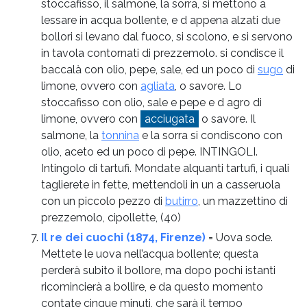
stoccafisso, il salmone, la sorra, si mettono a
lessare in acqua bollente, e d appena alzati due
bollori si levano dal fuoco, si scolono, e si servono
in tavola contornati di prezzemolo. si condisce il
baccalà con olio, pepe, sale, ed un poco di
sugo
di
limone, ovvero con
agliata
, o savore. Lo
stoccafisso con olio, sale e pepe e d agro di
limone, ovvero con
acciugata
o savore. Il
salmone, la
tonnina
e la sorra si condiscono con
olio, aceto ed un poco di pepe. INTINGOLI.
Intingolo di tartufi. Mondate alquanti tartufi, i quali
taglierete in fette, mettendoli in un a casseruola
con un piccolo pezzo di
butirro
, un mazzettino di
prezzemolo, cipollette,
(40)
Il re dei cuochi (1874, Firenze)
= Uova sode.
Mettete le uova nell’acqua bollente; questa
perderà subito il bollore, ma dopo pochi istanti
ricomincierà a bollire, e da questo momento
contate cinque minuti, che sarà il tempo