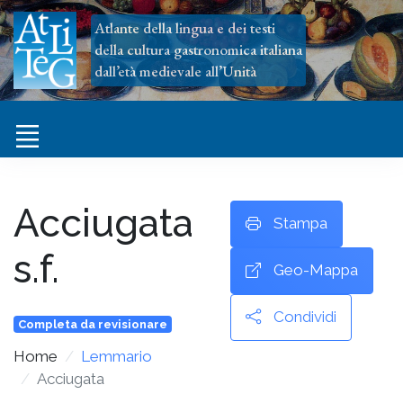
Atlante della lingua e dei testi
della cultura gastronomica italiana
dall’età medievale all’Unità
Acciugata
Stampa
s.f.
Geo-Mappa
Condividi
Completa da revisionare
Home
Lemmario
Acciugata