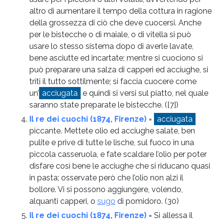
altro di aumentare il tempo della cottura in ragione
della grossezza di ciò che deve cuocersi. Anche
per le bistecche o di maiale, o di vitella si può
usare lo stesso sistema dopo di averle lavate,
bene asciutte ed incartate; mentre si cuociono si
può preparare una salza di capperi ed acciughe, si
triti il tutto sottilmente; si faccia cuocere come
un’
acciugata
e quindi si versi sul piatto, nel quale
saranno state preparate le bistecche.
([7])
Il re dei cuochi (1874, Firenze)
=
acciugata
piccante. Mettete olio ed acciughe salate, ben
pulite e prive di tutte le lische, sul fuoco in una
piccola casseruola, e fate scaldare l’olio per poter
disfare così bene le acciughe che si riducano quasi
in pasta; osservate però che l’olio non alzi il
bollore. Vi si possono aggiungere, volendo,
alquanti capperi, o
sugo
di pomidoro.
(30)
Il re dei cuochi (1874, Firenze)
= Si allessa il