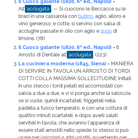
Il Cuoco galante (1820, 6ª ed., Napoli)
=
All’
acciugata
. — Si cuocono le Beccacce su le
braci in una cassarola con
butirro
, aglio, alloro e
vino generoso; e cotte, si servino con salsa di
acciughe passate in olio con aglio e
sugo
di
limone.
(78)
Il Cuoco galante (1820, 6ª ed., Napoli)
= 6
Arrosto di Dentale all’
acciugata
.
(223)
La cuciniera moderna (1845, Siena)
= MANIERA
DI SERVIRE IN TAVOLA UN ARROSTO DI TORDI
COTTI COLLA MASSIMA SOLLECITUDINE Infilati
in uno stecco i tordi pelati ed accomodati con
salvia a due a due, e vi si ponga anche la salciccia
se si vuole, quindi incartateli, friggeteli nella
padella a fuoco temperato, e con una cottura di
quattro minuti scartateli, e dopo averli salati
serviteli in tavola, che avranno l'apparenza di
essere stati arrostiti nello spiede: lo stesso si può
usare per i piccioni o altri volatili, avvertendo per