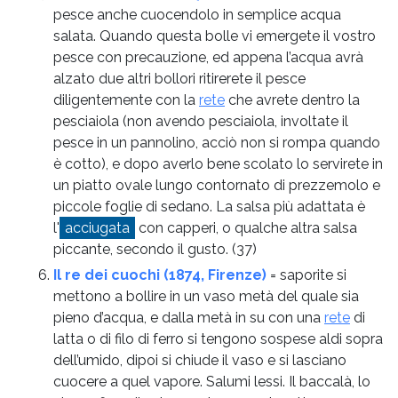
pesce anche cuocendolo in semplice acqua
salata. Quando questa bolle vi emergete il vostro
pesce con precauzione, ed appena l’acqua avrà
alzato due altri bollori ritirerete il pesce
diligentemente con la
rete
che avrete dentro la
pesciaiola (non avendo pesciaiola, involtate il
pesce in un pannolino, acciò non si rompa quando
è cotto), e dopo averlo bene scolato lo servirete in
un piatto ovale lungo contornato di prezzemolo e
piccole foglie di sedano. La salsa più adattata è
l'
acciugata
con capperi, o qualche altra salsa
piccante, secondo il gusto.
(37)
Il re dei cuochi (1874, Firenze)
= saporite si
mettono a bollire in un vaso metà del quale sia
pieno d’acqua, e dalla metà in su con una
rete
di
latta o di filo di ferro si tengono sospese aldi sopra
dell’umido, dipoi si chiude il vaso e si lasciano
cuocere a quel vapore. Salumi lessi. Il baccalà, lo