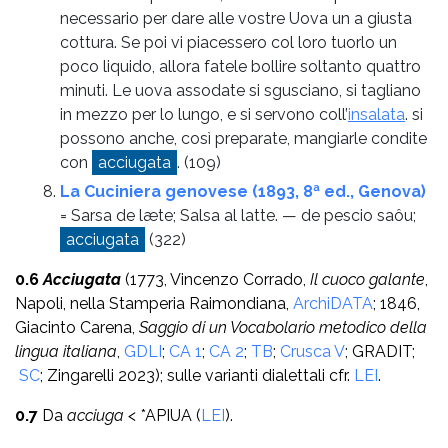
necessario per dare alle vostre Uova un a giusta
cottura. Se poi vi piacessero col loro tuorlo un
poco liquido, allora fatele bollire soltanto quattro
minuti. Le uova assodate si sgusciano, si tagliano
in mezzo per lo lungo, e si servono coll’
insalata
. si
possono anche, così preparate, mangiarle condite
con
acciugata
.
(109)
La Cuciniera genovese (1893, 8ª ed., Genova)
= Sarsa de læte; Salsa al latte. — de pescio saôu;
acciugata
(322)
0.6
Acciugata
(1773, Vincenzo Corrado,
Il cuoco galante
,
Napoli, nella Stamperia Raimondiana,
ArchiDATA
; 1846,
Giacinto Carena,
Saggio di un Vocabolario metodico della
lingua italiana
,
GDLI
;
CA 1
;
CA 2
;
TB
;
Crusca V
; GRADIT;
SC
; Zingarelli 2023); sulle varianti dialettali cfr.
LEI
.
0.7
Da
acciuga <
*APIUA (
LEI
).