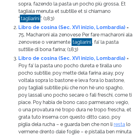
sopra, fazendo la pasta un pocho più grossa. Et
tagliala menuta et subtille et si chiamano
“
tagliarini
”.
(183)
Libro de cosina (Sec. XVI inizio, Lombardia)
=
75. Macharoni ala zenovese Per fare macharoni ala
zenovese o veramente
tagliarini
, fa’ la pasta
suttille di bona farina;
(183)
Libro de cosina (Sec. XVI inizio, Lombardia)
=
Poy fa’ la pasta uno pocho dureta e tiralla uno
pocho subtille, poy mette dela farina asay, poy
voltala sopra lo bastone e leva fora lo bastone,
poy tagliali subtille più che non hè uno spagho,
poy lassali uno pocho secare o fali freschi, come ti
piace. Poy habia de bono caso parmesano vegio,
o una provatura né tropo dura ne tropo frescha, et
grata tuto insema con questo ditto caso, poy
piglia dela rucha – e guarda ben che non li
resta
lo
vermene drento dale foglie – e pistalla ben minuta