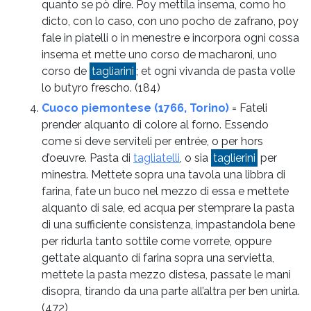
quanto se pò dire. Poy mettila insema, como ho
dicto, con lo caso, con uno pocho de zafrano, poy
fale in piatelli o in menestre e incorpora ogni cossa
insema et mette uno corso de macharoni, uno
corso de
tagliarini
; et ogni vivanda de pasta volle
lo butyro frescho.
(184)
Cuoco piemontese (1766, Torino)
= Fateli
prender alquanto di colore al forno. Essendo
come si deve serviteli per entrée, o per hors
d’oeuvre. Pasta di
tagliatelli
, o sia
taglierini
per
minestra. Mettete sopra una tavola una libbra di
farina, fate un buco nel mezzo di essa e mettete
alquanto di sale, ed acqua per stemprare la pasta
di una sufficiente consistenza, impastandola bene
per ridurla tanto sottile come vorrete, oppure
gettate alquanto di farina sopra una servietta,
mettete la pasta mezzo distesa, passate le mani
disopra, tirando da una parte all’altra per ben unirla.
(472)