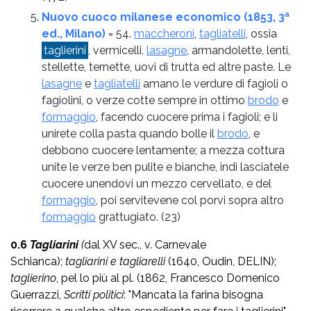
Nuovo cuoco milanese economico (1853, 3ª
ed., Milano)
= 54.
maccheroni
,
tagliatelli
, ossia
taglierini
, vermicelli,
lasagne
, armandolette, lenti,
stellette, ternette, uovi di trutta ed altre paste. Le
lasagne
e
tagliatelli
amano le verdure di fagioli o
fagiolini, o verze cotte sempre in ottimo
brodo
e
formaggio
, facendo cuocere prima i fagioli; e li
unirete colla pasta quando bolle il
brodo
, e
debbono cuocere lentamente; a mezza cottura
unite le verze ben pulite e bianche, indi lasciatele
cuocere unendovi un mezzo cervellato, e del
formaggio
, poi servitevene col porvi sopra altro
formaggio
grattugiato.
(23)
0.6
Tagliarini
(
dal XV sec., v. Carnevale
Schianca);
tagliarini e tagliarelli
(1640, Oudin, DELIN);
taglierino
, pel lo più al pl. (1862, Francesco Domenico
Guerrazzi,
Scritti politici
: "Mancata la farina bisogna