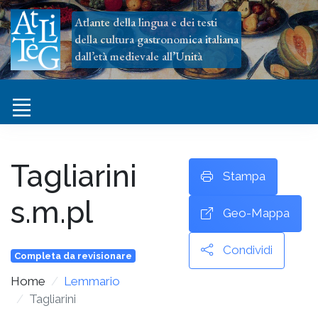
Atlante della lingua e dei testi
della cultura gastronomica italiana
dall’età medievale all’Unità
Tagliarini
Stampa
s.m.pl
Geo-Mappa
Condividi
Completa da revisionare
Home
Lemmario
Tagliarini