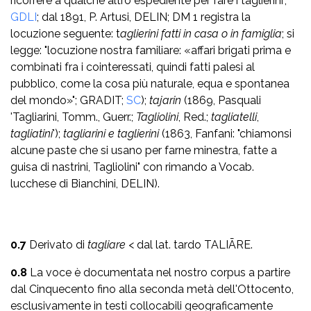
ricorrere a qual­che altro espediente per fare i taglierini",
GDLI
; dal 1891, P. Artusi, DELIN; DM 1 registra la
locuzione seguente: t
aglierini fatti in casa o in famiglia
; si
legge: "locuzione nostra familiare: «affari brigati prima e
combinati fra i cointeressati, quindi fatti palesi al
pubblico, come la cosa più naturale, equa e spontanea
del mondo»"; GRADIT;
SC
);
tajarin
(1869, Pasquali
'Tagliarini, Tomm., Guerr.;
Tagliolini
, Red.;
tagliatelli
,
tagliatini
');
tagliarini e taglierini
(1863, Fanfani: "chiamonsi
alcune paste che si usano per farne minestra, fatte a
guisa di nastrini, Tagliolini" con rimando a Vocab.
lucchese di Bianchini, DELIN).
0.7
Derivato di
tagliare
< dal lat. tardo TALIĀRE.
0.8
La voce è documentata nel nostro corpus a partire
dal Cinquecento fino alla seconda metà dell'Ottocento,
esclusivamente in testi collocabili geograficamente