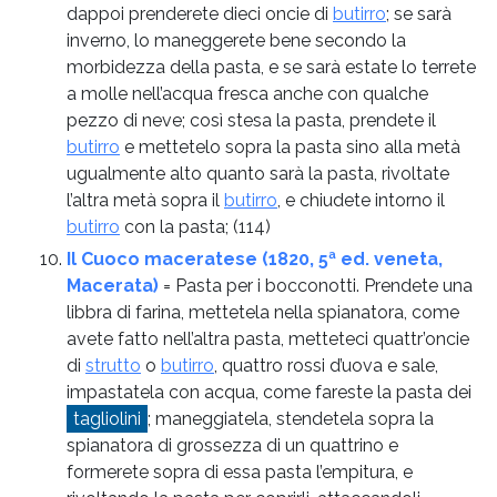
dappoi prenderete dieci oncie di
butirro
; se sarà
inverno, lo maneggerete bene secondo la
morbidezza della pasta, e se sarà estate lo terrete
a molle nell’acqua fresca anche con qualche
pezzo di neve; così stesa la pasta, prendete il
butirro
e mettetelo sopra la pasta sino alla metà
ugualmente alto quanto sarà la pasta, rivoltate
l’altra metà sopra il
butirro
, e chiudete intorno il
butirro
con la pasta;
(114)
Il Cuoco maceratese (1820, 5ª ed. veneta,
Macerata)
= Pasta per i bocconotti. Prendete una
libbra di farina, mettetela nella spianatora, come
avete fatto nell’altra pasta, metteteci quattr’oncie
di
strutto
o
butirro
, quattro rossi d’uova e sale,
impastatela con acqua, come fareste la pasta dei
tagliolini
; maneggiatela, stendetela sopra la
spianatora di grossezza di un quattrino e
formerete sopra di essa pasta l’empitura, e