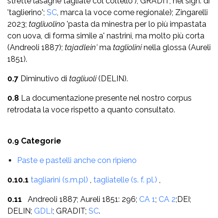
strette lasagne tagliate col coltello'); GRADIT, nel sign. di
'taglierino';
SC
, marca la voce come regionale); Zingarelli
2023;
tagliuolino
'pasta da minestra per lo più impastata
con uova, di forma simile a' nastrini, ma molto più corta
(Andreoli 1887);
tajadlein'
ma
tagliolini
nella glossa (Aureli
1851).
0.7
Diminutivo di
tagliuoli
(DELIN).
0.8
La documentazione presente nel nostro corpus
retrodata la voce rispetto a quanto consultato.
0.9 Categorie
Paste e pastelli anche con ripieno
0.10.1
tagliarini (s.m.pl)
,
tagliatelle (s. f. pl.)
,
0.11
Andreoli 1887; Aureli 1851: 296;
CA 1
;
CA 2
;DEI;
DELIN;
GDLI
;
GRADIT;
SC
.