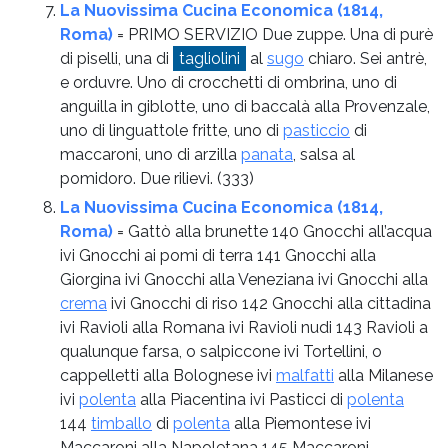
La Nuovissima Cucina Economica (1814,
Roma)
= PRIMO SERVIZIO Due zuppe. Una di purè
di piselli, una di
tagliolini
al
sugo
chiaro. Sei antrè,
e orduvre. Uno di crocchetti di ombrina, uno di
anguilla in giblotte, uno di baccalà alla Provenzale,
uno di linguattole fritte, uno di
pasticcio
di
maccaroni, uno di arzilla
panata
, salsa al
pomidoro. Due rilievi.
(333)
La Nuovissima Cucina Economica (1814,
Roma)
= Gattò alla brunette 140 Gnocchi all’acqua
ivi Gnocchi ai pomi di terra 141 Gnocchi alla
Giorgina ivi Gnocchi alla Veneziana ivi Gnocchi alla
crema
ivi Gnocchi di riso 142 Gnocchi alla cittadina
ivi Ravioli alla Romana ivi Ravioli nudi 143 Ravioli a
qualunque farsa, o salpiccone ivi Tortellini, o
cappelletti alla Bolognese ivi
malfatti
alla Milanese
ivi
polenta
alla Piacentina ivi Pasticci di
polenta
144
timballo
di
polenta
alla Piemontese ivi
Maccaroni alla Napoletana 145 Maccaroni