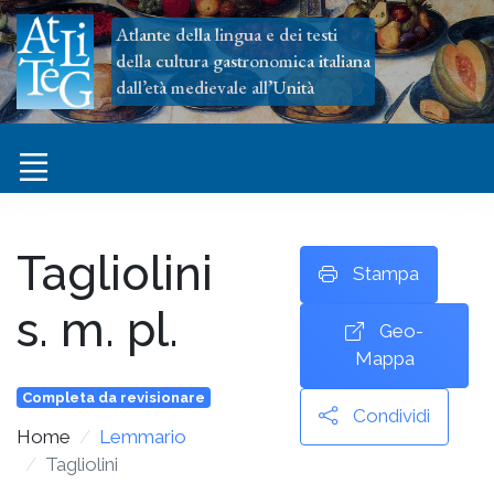
Atlante della lingua e dei testi
della cultura gastronomica italiana
dall’età medievale all’Unità
Tagliolini
Stampa
s. m. pl.
Geo-
Mappa
Completa da revisionare
Condividi
Home
Lemmario
Tagliolini