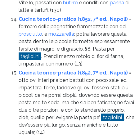
Vitello, passati con
butirro
e conditi con
panna
di
latte e tartufi.
(130)
Cucina teorico-pratica (1852, 7ª ed., Napoli)
=
formare delle pagnottine frammezzate con del
prosciutto
, e
mozzarella
; potrai lavorare questa
pasta dentro le piccole formette espressamente,
farsite di magro, e di grascio. §8. Pasta per
tagliolini
. Prendi mezzo rotolo di fior di farina,
l’impasterai con numero
(13)
Cucina teorico-pratica (1852, 7ª ed., Napoli)
=
otto ovi interi pria ben battuti con poco sale, ed
impasterai forte, laddove gli ovi fossero stati più
piccoli ce ne porrai dippiù, dovendo essere questa
pasta molto soda, ma che sia ben faticata; ne farai
due o tre porzioni, e con lo stenderello proprio,
cioè, quello per levigare la pasta pe’
tagliolini
, che
dev’essere più lungo, senza maniche e tutto
uguale;
(14)