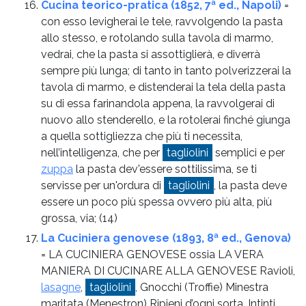
Cucina teorico-pratica (1852, 7ª ed., Napoli)
=
con esso levigherai le tele, ravvolgendo la pasta
allo stesso, e rotolando sulla tavola di marmo,
vedrai, che la pasta si assottiglierà, e diverrà
sempre più lunga; di tanto in tanto polverizzerai la
tavola di marmo, e distenderai la tela della pasta
su di essa farinandola appena, la ravvolgerai di
nuovo allo stenderello, e la rotolerai finché giunga
a quella sottigliezza che più ti necessita,
nell’intelligenza, che per
tagliolini
semplici e per
zuppa
la pasta dev'essere sottilissima, se ti
servisse per un'ordura di
tagliolini
, la pasta deve
essere un poco più spessa ovvero più alta, più
grossa, via;
(14)
La Cuciniera genovese (1893, 8ª ed., Genova)
= LA CUCINIERA GENOVESE ossia LA VERA
MANIERA DI CUCINARE ALLA GENOVESE Ravioli,
lasagne
,
tagliolini
, Gnocchi (Troffie) Minestra
maritata (Menestron) Ripieni d’ogni sorta, Intinti,