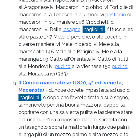
all’Aragonese ivi Maccaroni in globbo ivi Tortigliè di
maccaroni alla Tedesca in più modi ivi
pasticcio
di
maccaroni in più maniere 146 Crocchetti di
maccaroni ivi Delle
lasagne
,
tagliolini
, fittuccie, ed
altre paste 147 Mele, o persiche, o albicocche in
diverse maniere ivi Mele in bersò ivi Mele alla
marescialla 148 Mele alla Parigina ivi Mele alla
marenga 149 Gattò all’Orientale ivi Gattò di frutti
alla Mondovì ivi
pudino
alla Viennese 150
pudino
alla Morlacca ivi
(363)
Il Cuoco maceratese (1820, 5ª ed. veneta,
Macerata)
= dunque dovete impastarla ad uso di
tagliolini
, e dopo che l’avrete tirata a suo segno,
la menerete per una buona mezz’ora; dappoi la
coprirete con una salvietta pulita e lascierete stare
per una buon’ora a riposare; dappoi stiratela con
un lasagnolo sopra la mattora in lungo due palmi
e larga più di un mezzo palmo e alta mezzo dito;