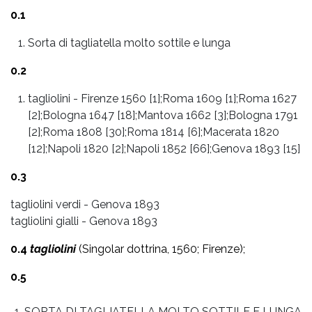
0.1
Sorta di tagliatella molto sottile e lunga
0.2
tagliolini
-
Firenze 1560 [1];Roma 1609 [1];Roma 1627
[2];Bologna 1647 [18];Mantova 1662 [3];Bologna 1791
[2];Roma 1808 [30];Roma 1814 [6];Macerata 1820
[12];Napoli 1820 [2];Napoli 1852 [66];Genova 1893 [15]
0.3
tagliolini verdi - Genova 1893
tagliolini gialli - Genova 1893
0.4
tagliolini
(Singolar dottrina, 1560; Firenze);
0.5
SORTA DI TAGLIATELLA MOLTO SOTTILE E LUNGA