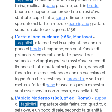
farina, mollica di
pane
papalino, cotti in
brodo
buono di cappone, con brodettino di rosi d’ova
sbattute, capi di latte,
sugo
di limone, un’ovo
sperduto nel latte in mezo, e
parmigiano
grattato
sopra; un piatto per signore.
(258)
L'arte di ben cucinare (1662, Mantova)
=
tagliolini
, e la metterai in un pignattino con un
poco di
brodo
di cappone, con quattr’oncie di
pistacchi, stemperati con latte, passati per
setaccio, e vi aggiungerai sei rossi d’ova, succo di
limone, e il tutto buttarai nel pignattino, dandogli
fuoco lento, e mescolandolo con un cucchiaro di
legno, fino che si restringa in
brodetto
, e sotto gli
metterai fette di
pane
bruscato; questa minestra
vuol esser servita con zuccaro, e canella.
(26)
L'Apicio Moderno (1808, 2ª ed., Roma)
=
zuppa
di
tagliolini
. Impastate della farina con quattro, o
sei uova, e un poco di sale, secondo la quantità