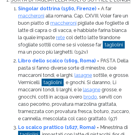
Singolar dottrina (1560, Firenze)
= A far
maccheroni
alla romana. Cap. CXVIII. Voler fare un
buon piatto di
maccheroni
pigliate due fogliette di
latte di capra o di vacca, e habbiate farina bianca
la quale impaste
rete
col detto latte tirandone
sfogliate sottili come se si volesse far
tagliolini
ma un poco più larghetti.
(192v)
Libro dello scalco (1609, Roma)
= PASTA Della
pasta si fanno diverse sorte di minestre, cioè
maccaroni tondi, e larghi.
lasagne
sottile, e grosse.
Vermicelli.
tagliolini
, e gnochi. Si daranno, Li
maccaroni tondi, li larghi, e le
lasagne
grosse, e
gnocchi, cotti in acqua overo
brodo
, serviti con
caso pecorino, provatura marzolina grattata,
tramezzata con provatura fresca, boturo, zuccaro,
e cannella, mescolata col caso grattato.
(97)
Lo scalco prattico (1627, Roma)
= Minestrina di
tagliolini
, impastati con latte di pistacchi, fior di