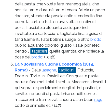
della pasta, che volete fare, maneggiatela, che
non sia tanto dura, né tanto tenera; fatela un poco
riposare, stendetela poscia collo stenderello fina
come la carta, o tutta in una volta, o in diversi
pezzi. Lasciatela alquanto asciugare, indi
involtatela a cartoccio, e tagliatela fina a guisa di
tanti filamenti. Fate bollire il suage, o altro
brodo
buono alquanto colorito, giusto il sale, poneteci
dentro li
tagliolini
quella quantità, che richiede la
dose del
brodo
;
(I.038)
La Nuovissima Cucina Economica (1814,
Roma)
= Delle
lasagne
,
tagliolini
, Fittuccie,
Fedelini, Tortellini, Ravioli ec. Con queste paste
potrete fare molti piatti simili ai Maccaroni descritti
qui sopra, e specialmente degli ottimi pasticci, o
serviteli nei bordi di pasta brisè conditi come li
maccaroni, e framezzati ancora da un buon
ragù
cotto di animelle ec.
(147)