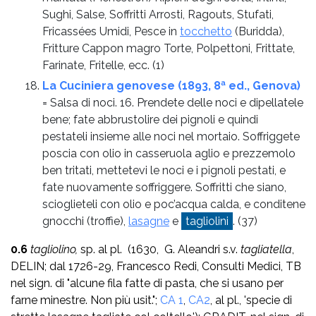
Sughi, Salse, Soffritti Arrosti, Ragouts, Stufati,
Fricassées Umidi, Pesce in
tocchetto
(Buridda),
Fritture Cappon magro Torte, Polpettoni, Frittate,
Farinate, Fritelle, ecc.
(1)
La Cuciniera genovese (1893, 8ª ed., Genova)
= Salsa di noci. 16. Prendete delle noci e dipellatele
bene; fate abbrustolire dei pignoli e quindi
pestateli insieme alle noci nel mortaio. Soffriggete
poscia con olio in casseruola aglio e prezzemolo
ben tritati, mettetevi le noci e i pignoli pestati, e
fate nuovamente soffriggere. Soffritti che siano,
scioglieteli con olio e poc’acqua calda, e conditene
gnocchi (troffie),
lasagne
e
tagliolini
.
(37)
0.6
tagliolino,
sp. al pl.
(1630, G. Aleandri s.v.
tagliatella
,
DELIN; dal 1726-29, Francesco Redi, Consulti Medici, TB
nel sign. di "alcune fila fatte di pasta, che si usano per
farne minestre. Non più usit.";
CA 1
,
CA2
, al pl., 'specie di