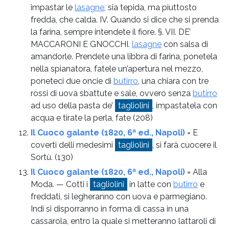
impastar le
lasagne
, sia tepida, ma piuttosto
fredda, che calda. IV. Quando si dice che si prenda
la farina, sempre intendete il fiore. §. VII. DE’
MACCARONI E GNOCCHI.
lasagne
con salsa di
amandorle. Prendete una libbra di farina, ponetela
nella spianatora, fatele un’apertura nel mezzo,
poneteci due oncie di
butirro
, una chiara con tre
rossi di uova sbattute e sale, ovvero senza
butirro
ad uso della pasta de’
tagliolini
, impastatela con
acqua e tirate la perla, fate
(208)
Il Cuoco galante (1820, 6ª ed., Napoli)
= E
coverti delli medesimi
tagliolini
, si farà cuocere il
Sortù.
(130)
Il Cuoco galante (1820, 6ª ed., Napoli)
= Alla
Moda. — Cotti i
tagliolini
in latte con
butirro
e
freddati, si legheranno con uova e parmegiano.
Indi si disporranno in forma di cassa in una
cassarola, entro la quale si metteranno lattaroli di