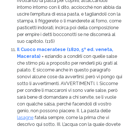
rivoltando la pasta per coprirli, attaccandoli
intorno intorno con il dito, acciocché non abbia da
uscire l’empitura di essa pasta, e tagliandoli con la
stampa, li friggerete o li manderete al forno, come
pasticetti indorati, incirca poi della composizione
per empire i detti bocconotti se ne discorrerà al
suo capitolo.
(116)
Il Cuoco maceratese (1820, 5ª ed. veneta,
Macerata)
= eziandio a condirli con quelle salse
che stimo più a proposito per renderli più grati al
palato. E siccome anche in questo paragrafo
sonovi alcune cose da avvertirsi, però vi pongo qui
sotto li avvertimenti. AVVERTIMENTI. I. Siccome
per condire li maccaroni vi sono varie salse, però
sarà bene di domandare a chi servite, se li vuole
con qualche salsa, perché facendoli di vostro
genio, non possono piacere. II. La pasta delle
lasagne
fatela sempre, come la prima che vi
descrivo qui sotto. III. L’acqua con la quale dovete