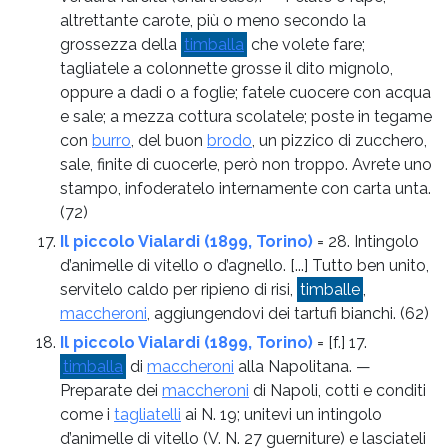
altrettante carote, più o meno secondo la
grossezza della
timballa
che volete fare;
tagliatele a colonnette grosse il dito mignolo,
oppure a dadi o a foglie; fatele cuocere con acqua
e sale; a mezza cottura scolatele; poste in tegame
con
burro
, del buon
brodo
, un pizzico di zucchero,
sale, finite di cuocerle, però non troppo. Avrete uno
stampo, infoderatelo internamente con carta unta.
(72)
Il piccolo Vialardi (1899, Torino)
= 28. Intingolo
d’animelle di vitello o d’agnello. [...] Tutto ben unito,
servitelo caldo per ripieno di risi,
timballe
,
maccheroni
, aggiungendovi dei tartufi bianchi.
(62)
Il piccolo Vialardi (1899, Torino)
= [f.] 17.
timballa
di
maccheroni
alla Napolitana. —
Preparate dei
maccheroni
di Napoli, cotti e conditi
come i
tagliatelli
ai N. 19; unitevi un intingolo
d’animelle di vitello (V. N. 27 guerniture) e lasciateli