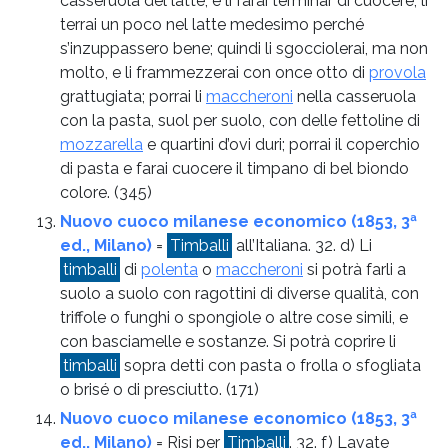
casseruola del latte, e li farai terminar di cuocere; li
terrai un poco nel latte medesimo perché
s’inzuppassero bene; quindi li sgocciolerai, ma non
molto, e li frammezzerai con once otto di
provola
grattugiata; porrai li
maccheroni
nella casseruola
con la pasta, suol per suolo, con delle fettoline di
mozzarella
e quartini d’ovi duri; porrai il coperchio
di pasta e farai cuocere il timpano di bel biondo
colore.
(345)
Nuovo cuoco milanese economico (1853, 3ª
ed., Milano)
=
Timballi
all’Italiana. 32. d) Li
timballi
di
polenta
o
maccheroni
si potrà farli a
suolo a suolo con ragottini di diverse qualità, con
triffole o funghi o spongiole o altre cose simili, e
con basciamelle e sostanze. Si potrà coprire li
timballi
sopra detti con pasta o frolla o sfogliata
o brisé o di presciutto.
(171)
Nuovo cuoco milanese economico (1853, 3ª
ed., Milano)
= Risi per
Timballi
. 32. f) Lavate