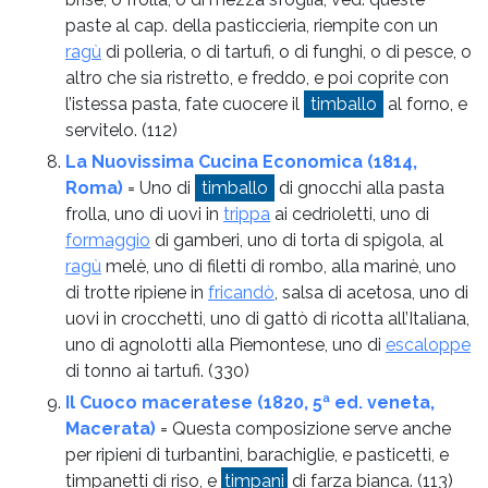
paste al cap. della pasticcieria, riempite con un
ragù
di polleria, o di tartufi, o di funghi, o di pesce, o
altro che sia ristretto, e freddo, e poi coprite con
l’istessa pasta, fate cuocere il
timballo
al forno, e
servitelo.
(112)
La Nuovissima Cucina Economica (1814,
Roma)
= Uno di
timballo
di gnocchi alla pasta
frolla, uno di uovi in
trippa
ai cedrioletti, uno di
formaggio
di gamberi, uno di torta di spigola, al
ragù
melè, uno di filetti di rombo, alla marinè, uno
di trotte ripiene in
fricandò
, salsa di acetosa, uno di
uovi in crocchetti, uno di gattò di ricotta all’Italiana,
uno di agnolotti alla Piemontese, uno di
escaloppe
di tonno ai tartufi.
(330)
Il Cuoco maceratese (1820, 5ª ed. veneta,
Macerata)
= Questa composizione serve anche
per ripieni di turbantini, barachiglie, e pasticetti, e
timpanetti di riso, e
timpani
di farza bianca.
(113)