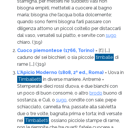
stamigna, per metterli ne’ suddetti vasi non
bisogna empirli, metteteli a cuocere al bagno
maria; bisogna che l’acqua bolla dolcemente;
quando sono fermi bisogna farli passare con
diligenza attorno un piccol coltello per distaccarli
dal vaso, versateli sul piatto, e servite con
sugo
chiaro.
(319)
Cuoco piemontese (1766, Torino)
= [f.] [...]
caduno de’ sei bicchieri, o sia piccole
timballe
di
rame [...]
(319)
L'Apicio Moderno (1808, 2ª ed., Roma)
= Uova in
Timballetti
in diverse maniere. Antremè =
Stemperate dieci rossi d’uova, e due bianchi con
un poco di buon consomè, o altro
brodo
buono di
sostanza, e Culì, o
sugo
, condite con sale, pepe
schiacciato, cannella fina, passate alla salvietta
due o tre volte, bagnata prima e torta; indi versate
nei
Timballetti
, ossiano picciole stampe di rame,
non le riempite che tre quarti; fatele cuocere a