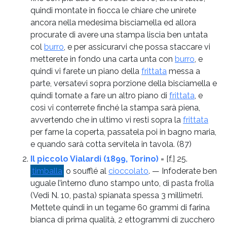
quindi montate in fiocca le chiare che unirete
ancora nella medesima bisciamella ed allora
procurate di avere una stampa liscia ben untata
col
burro
, e per assicurarvi che possa staccare vi
metterete in fondo una carta unta con
burro
, e
quindi vi farete un piano della
frittata
messa a
parte, versatevi sopra porzione della bisciamella e
quindi tornate a fare un altro piano di
frittata
, e
così vi conterrete finché la stampa sarà piena,
avvertendo che in ultimo vi resti sopra la
frittata
per farne la coperta, passatela poi in bagno maria,
e quando sarà cotta servitela in tavola.
(87)
Il piccolo Vialardi (1899, Torino)
= [f.] 25.
timballa
o soufflé al
cioccolato
. — Infoderate ben
uguale l’interno d’uno stampo unto, di pasta frolla
(Vedi N. 10, pasta) spianata spessa 3 millimetri.
Mettete quindi in un tegame 60 grammi di farina
bianca di prima qualità, 2 ettogrammi di zucchero