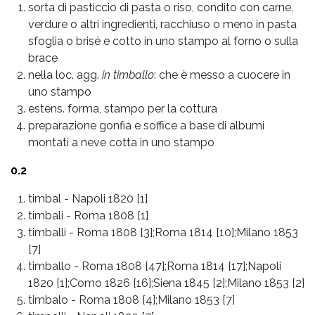
sorta di pasticcio di pasta o riso, condito con carne,
verdure o altri ingredienti, racchiuso o meno in pasta
sfoglia o brisé e cotto in uno stampo al forno o sulla
brace
nella loc. agg.
in timballo
: che è messo a cuocere in
uno stampo
estens. forma, stampo per la cottura
preparazione gonfia e soffice a base di albumi
montati a neve cotta in uno stampo
0.2
timbal
-
Napoli 1820 [1]
timbali
-
Roma 1808 [1]
timballi
-
Roma 1808 [3];Roma 1814 [10];Milano 1853
[7]
timballo
-
Roma 1808 [47];Roma 1814 [17];Napoli
1820 [1];Como 1826 [16];Siena 1845 [2];Milano 1853 [2]
timbalo
-
Roma 1808 [4];Milano 1853 [7]