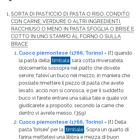
SORTA DI PASTICCIO DI PASTA O RISO, CONDITO
CON CARNE, VERDURE O ALTRI INGREDIENTI,
RACCHIUSO O MENO IN PASTA SFOGLIA O BRISÉ E
COTTO IN UNO STAMPO AL FORNO O SULLA
BRACE
Cuoco piemontese (1766, Torino)
= [f.] quando
la pasta della
timbala
sarà cotta rinversatela
dolcemente sossopra nel piatto che dovete
servire; fatevi un buco nel mezzo, in maniera che
possiate rimettere il pezzo di pasta che avete
levato, acciò non si conosca, e per il suddetto
buco vi farete entrare una salsa tale e quale voi
giudicarete a proposito, secondo la carne che
dentro vi avrete messo.
(359)
Cuoco piemontese (1766, Torino)
= [f.] Della
pasta "brisée" per la
timbale
. Sopra un quarto di
farina mettetevi una libbra e mezza di buon