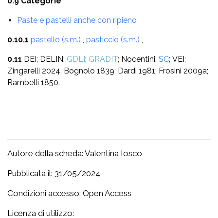
0.9 Categorie
Paste e pastelli anche con ripieno
0.10.1
pastello (s.m.)
,
pasticcio (s.m.)
,
0.11
DEI; DELIN;
GDLI
;
GRADIT
; Nocentini;
SC
; VEI;
Zingarelli 2024. Bognolo 1839; Dardi 1981; Frosini 2009a;
Rambelli 1850.
Autore della scheda: Valentina Iosco
Pubblicata il: 31/05/2024
Condizioni accesso: Open Access
Licenza di utilizzo: