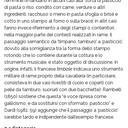
femminili rimandano in alcuni casi alla ‘sorta di pasticcio
di pasta o riso, condito con carne, verdure o altri
ingredienti, racchiuso o meno in pasta sfoglia o brisé e
cotto in uno stampo al forno o sulla brace’, in altri casi
fanno invece riferimento a degli stampi o contenitori,
nella maggior parte dei contesti realizzati in rame. Il
passaggio semantico da ‘timpano, tamburo’ a ‘pasticcio’,
dovuto alla somiglianza tra la forma dello stampo
rotondo che lo contiene durante la cottura e lo
strumento musicale, è stato oggetto di discussione. In
origine, infatti, il francese
timbale
indicava uno strumento
militare di rame proprio della cavalleria (in particolare,
consisteva in due vasi rivestiti di cuoio e coperti con
pelle da tamburo, suonati con due bacchette); Rambelli
(1850) sostiene che questa “è voce ripresa come
gallicismo, e da sostituirsi con sformato, pasticcio” e
Dardi (1981: 59) aggiunge che il passaggio a ‘pasticcio’
sarebbe tardo e indipendente dall’esempio francese.