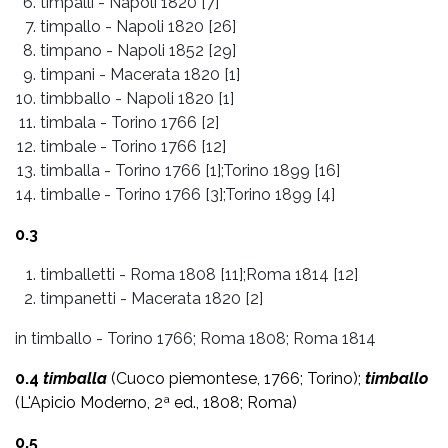
timpalli
-
Napoli 1820 [7]
timpallo
-
Napoli 1820 [26]
timpano
-
Napoli 1852 [29]
timpani
-
Macerata 1820 [1]
timbballo
-
Napoli 1820 [1]
timbala
-
Torino 1766 [2]
timbale
-
Torino 1766 [12]
timballa
-
Torino 1766 [1];Torino 1899 [16]
timballe
-
Torino 1766 [3];Torino 1899 [4]
0.3
timballetti
-
Roma 1808 [11];Roma 1814 [12]
timpanetti
-
Macerata 1820 [2]
in timballo - Torino 1766; Roma 1808; Roma 1814
0.4
timballa
(Cuoco piemontese, 1766; Torino);
timballo
(L'Apicio Moderno, 2ª ed., 1808; Roma)
0.5