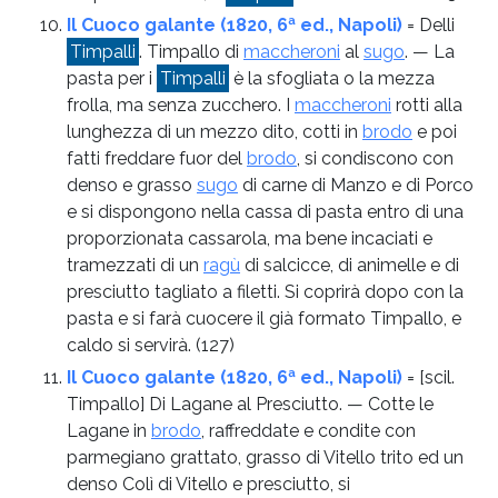
Il Cuoco galante (1820, 6ª ed., Napoli)
= Delli
Timpalli
. Timpallo di
maccheroni
al
sugo
. — La
pasta per i
Timpalli
è la sfogliata o la mezza
frolla, ma senza zucchero. I
maccheroni
rotti alla
lunghezza di un mezzo dito, cotti in
brodo
e poi
fatti freddare fuor del
brodo
, si condiscono con
denso e grasso
sugo
di carne di Manzo e di Porco
e si dispongono nella cassa di pasta entro di una
proporzionata cassarola, ma bene incaciati e
tramezzati di un
ragù
di salcicce, di animelle e di
presciutto tagliato a filetti. Si coprirà dopo con la
pasta e si farà cuocere il già formato Timpallo, e
caldo si servirà.
(127)
Il Cuoco galante (1820, 6ª ed., Napoli)
= [scil.
Timpallo] Di Lagane al Presciutto. — Cotte le
Lagane in
brodo
, raffreddate e condite con
parmegiano grattato, grasso di Vitello trito ed un
denso Colì di Vitello e presciutto, si