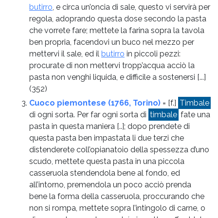
butirro
, e circa un’oncia di sale, questo vi servirà per
regola, adoprando questa dose secondo la pasta
che vorrete fare; mettete la farina sopra la tavola
ben propria, facendovi un buco nel mezzo per
mettervi il sale, ed il
butirro
in piccoli pezzi:
procurate di non mettervi tropp’acqua acciò la
pasta non venghi liquida, e difficile a sostenersi [...]
(352)
Cuoco piemontese (1766, Torino)
= [f.]
Timbale
di ogni sorta. Per far ogni sorta di
timbale
fate una
pasta in questa maniera [..]; dopo prendete di
questa pasta ben impastata li due terzi che
distenderete coll’opianatoio della spessezza d’uno
scudo, mettete questa pasta in una piccola
casseruola stendendola bene al fondo, ed
all’intorno, premendola un poco acciò prenda
bene la forma della casseruola, proccurando che
non si rompa, mettete sopra l’intingolo di carne, o