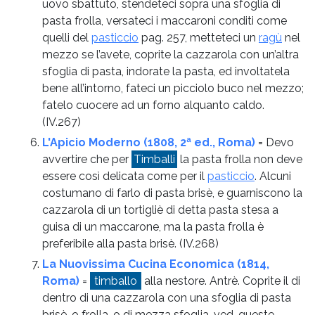
uovo sbattuto, stendeteci sopra una sfoglia di
pasta frolla, versateci i maccaroni conditi come
quelli del
pasticcio
pag. 257, metteteci un
ragù
nel
mezzo se l’avete, coprite la cazzarola con un’altra
sfoglia di pasta, indorate la pasta, ed involtatela
bene all’intorno, fateci un picciolo buco nel mezzo;
fatelo cuocere ad un forno alquanto caldo.
(IV.267)
L'Apicio Moderno (1808, 2ª ed., Roma)
= Devo
avvertire che per
Timballi
la pasta frolla non deve
essere così delicata come per il
pasticcio
. Alcuni
costumano di farlo di pasta brisè, e guarniscono la
cazzarola di un tortigliè di detta pasta stesa a
guisa di un maccarone, ma la pasta frolla è
preferibile alla pasta brisè.
(IV.268)
La Nuovissima Cucina Economica (1814,
Roma)
=
timballo
alla nestore. Antrè. Coprite il di
dentro di una cazzarola con una sfoglia di pasta
brisè, o frolla, o di mezza sfoglia, ved. queste