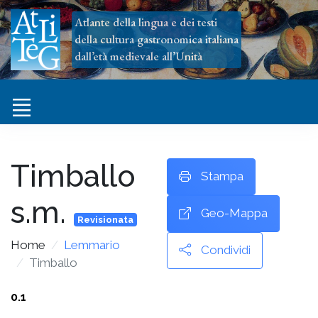
Atlante della lingua e dei testi
della cultura gastronomica italiana
dall’età medievale all’Unità
Timballo
Stampa
s.m.
Geo-Mappa
Revisionata
Home
Lemmario
Condividi
Timballo
0.1