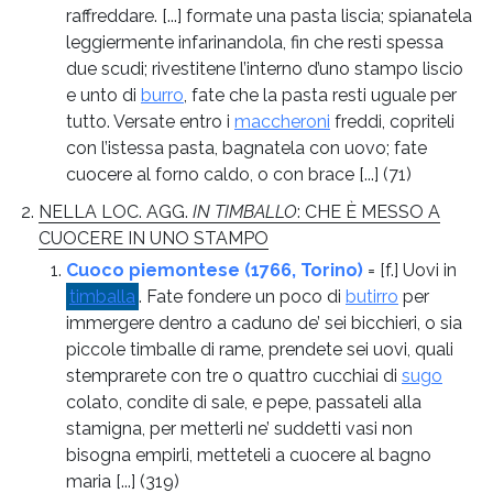
raffreddare. [...] formate una pasta liscia; spianatela
leggiermente infarinandola, fin che resti spessa
due scudi; rivestitene l’interno d’uno stampo liscio
e unto di
burro
, fate che la pasta resti uguale per
tutto. Versate entro i
maccheroni
freddi, copriteli
con l’istessa pasta, bagnatela con uovo; fate
cuocere al forno caldo, o con brace [...]
(71)
NELLA LOC. AGG.
IN TIMBALLO
: CHE È MESSO A
CUOCERE IN UNO STAMPO
Cuoco piemontese (1766, Torino)
= [f.] Uovi in
timballa
. Fate fondere un poco di
butirro
per
immergere dentro a caduno de’ sei bicchieri, o sia
piccole timballe di rame, prendete sei uovi, quali
stemprarete con tre o quattro cucchiai di
sugo
colato, condite di sale, e pepe, passateli alla
stamigna, per metterli ne’ suddetti vasi non
bisogna empirli, metteteli a cuocere al bagno
maria [...]
(319)