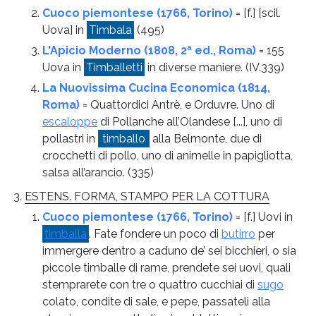
Cuoco piemontese (1766, Torino)
= [f.] [scil.
Uova] in
Timbala
(495)
L'Apicio Moderno (1808, 2ª ed., Roma)
= 155
Uova in
Timballetti
in diverse maniere.
(IV.339)
La Nuovissima Cucina Economica (1814,
Roma)
= Quattordici Antrè, e Orduvre. Uno di
escaloppe
di Pollanche all’Olandese [...], uno di
pollastri in
timballo
alla Belmonte, due di
crocchetti di pollo, uno di animelle in papigliotta,
salsa all’arancio.
(335)
ESTENS. FORMA, STAMPO PER LA COTTURA
Cuoco piemontese (1766, Torino)
= [f.] Uovi in
timballa
. Fate fondere un poco di
butirro
per
immergere dentro a caduno de’ sei bicchieri, o sia
piccole timballe di rame, prendete sei uovi, quali
stemprarete con tre o quattro cucchiai di
sugo
colato, condite di sale, e pepe, passateli alla