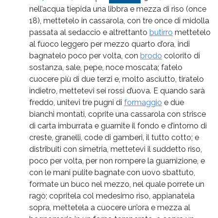
nell’acqua tiepida una libbra e mezza di riso (once
18), mettetelo in cassarola, con tre once di midolla
passata al sedaccio e altrettanto
butirro
mettetelo
al fuoco leggero per mezzo quarto d’ora, indi
bagnatelo poco per volta, con
brodo
colorito di
sostanza, sale, pepe, noce moscata; fatelo
cuocere più di due terzi e, molto asciutto, tiratelo
indietro, mettetevi sei rossi d’uova. E quando sarà
freddo, unitevi tre pugni di
formaggio
e due
bianchi montati, coprite una cassarola con strisce
di carta imburrata e guarnite il fondo e d’intorno di
creste, granelli, code di gamberi, il tutto cotto; e
distribuiti con simetria, mettetevi il suddetto riso,
poco per volta, per non rompere la guarnizione, e
con le mani pulite bagnate con uovo sbattuto,
formate un buco nel mezzo, nel quale porrete un
ragò; copritela col medesimo riso, appianatela
sopra, mettetela a cuocere un’ora e mezza al