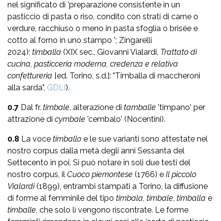
nel significato di 'preparazione consistente in un
pasticcio di pasta o riso, condito con strati di carne o
verdure, racchiuso o meno in pasta sfoglia o brisée e
cotto al forno in uno stampo '; Zingarelli
2024);
timballa
(XIX sec., Giovanni Vialardi,
Trattato di
cucina, pasticceria moderna, credenza e relativa
confettureria
[ed. Torino, s.d.]: "Timballa di maccheroni
alla sarda",
GDLI
).
0.7
Dal fr.
timbale
, alterazione di
tamballe
'timpano' per
attrazione di
cymbale
'cembalo' (Nocentini).
0.8
La voce
timballo
e le sue varianti sono attestate nel
nostro corpus dalla metà degli anni Sessanta del
Settecento in poi. Si può notare in soli due testi del
nostro corpus, il
Cuoco piemontese
(1766) e
Il piccolo
Vialardi
(1899), entrambi stampati a Torino, la diffusione
di forme al femminile del tipo
timbala
,
timbale
,
timballa
e
timballe
, che solo lì vengono riscontrate. Le forme