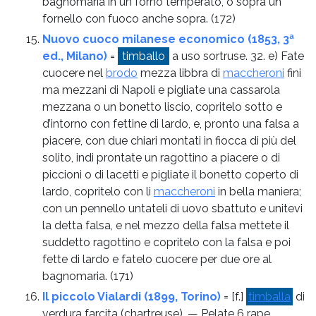
bagnomaria in un forno temperato, o sopra un
fornello con fuoco anche sopra.
(172)
Nuovo cuoco milanese economico (1853, 3ª
ed., Milano)
=
timballo
a uso sortruse. 32. e) Fate
cuocere nel
brodo
mezza libbra di
maccheroni
fini
ma mezzani di Napoli e pigliate una cassarola
mezzana o un bonetto liscio, copritelo sotto e
d’intorno con fettine di lardo, e, pronto una falsa a
piacere, con due chiari montati in fiocca di più del
solito, indi prontate un ragottino a piacere o di
piccioni o di lacetti e pigliate il bonetto coperto di
lardo, copritelo con li
maccheroni
in bella maniera;
con un pennello untateli di uovo sbattuto e unitevi
la detta falsa, e nel mezzo della falsa mettete il
suddetto ragottino e copritelo con la falsa e poi
fette di lardo e fatelo cuocere per due ore al
bagnomaria.
(171)
Il piccolo Vialardi (1899, Torino)
= [f.]
timballa
di
verdura farcita (chartreuse). — Pelate 6 rape,