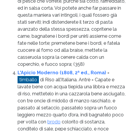
di pesce che vorrete, purché sia cotto, raffreddato,
ed in salsa corta. Voi potete anche far passare in
questa maniera vari intingoli, i quali fossero già
stati serviti; indi distenderete il terzo di pasta
avanzato della stessa spessezza, copritene la
carne, bagnatene i bordi per unirli assieme come
fate nelle torte; premetene bene i bordi, e fatela
cuocere al forno od alla braise, mettete la
casseruola sopra la cenere calda con un
coperchio, e fuoco sopra;
(358)
L'Apicio Moderno (1808, 2ª ed., Roma)
=
timballo
di Riso all’Italiana. Antrè = Capate e
lavate bene con acqua tiepida una libbra e mezza
di riso, mettetelo in una cazzarola bene asciugato,
con tre oncie di midollo di manzo raschiato, e
passato al setaccio, passatelo sopra un fuoco
leggiero mezzo quarto d’ora, indi bagnatelo poco
per volta con
brodo
colorito di sostanza,
conditelo di sale, pepe schiacciato, e noce