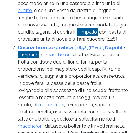
accomoderanno in una cassarola prima unta di
butirro
, e con una veste da dentro di larghe e
lunghe fette di presciutto ben congiunte ed unite
con uova sbattute; fra queste, accomodate le già
condite lagane, si coprirà il
Timpallo
con pasta di
provature unta di uova e si farà cuocere.
(128)
Cucina teorico-pratica (1852, 7ª ed., Napoli)
=
Timpano
di
maccheroni
al latte. Farai la pasta
frolla con libbre due di fior di farina, per la
proporzione; pel magistero vedi il cap. IV. §1; ne
vernicerai di sugna una proporzionata casseruola,
in dove farai la cassa della pasta frolla,
levigandola alla spessezza di uno scudo; frattanto
lesserai a mezza cottura once 33, ovvero un
rotolo, di
maccheroni
; terrai pronta, sopra di
un’altra fornella, una casseruola con due caraffe di
latte che bolle; sgocciolerai sollecitamente li
maccheroni
dall’acqua bollente e li rivolterai nella