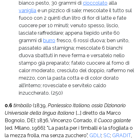
bianco pesto, 30 grammi di
cioccolato
alla
vaniglia
e un pizzico di sale; mescolate il tutto sul
fuoco con 2 quinti d’un litro di fior di latte e fate
cuocere per 10 minuti; venuto spesso, liscio,
lasciate raffreddare; appena tiepido unite 60
grammi di
burro
fresco, 6 rossi d’uova; ben unito,
passatelo alla stamigna; mescolate 6 bianchi
d’uova sbattuti in neve ferma e versatelo nello
stampo già preparato; fatelo cuocere al forno di
calor moderato, cresciuto del doppio, raffermo nel
mezzo, con la pasta cotta e di color dorato
all’interno; rovesciate e servitelo caldo
inzuccherato.
(250)
0.6
timballo
(1839,
Panlessico Italiano, ossia Dizionario
Universale della lingua italiana
[...] diretto da Marco
Bognolo, DEI; 1836, Vincenzo Corrado,
Il Cuoco galante
[ed. Milano, 1966]: "La pasta per i timballi è la sfogliata o
la mezza frolla, ma senza zucchero",
GDLI
;
SC
;
GRADIT
,