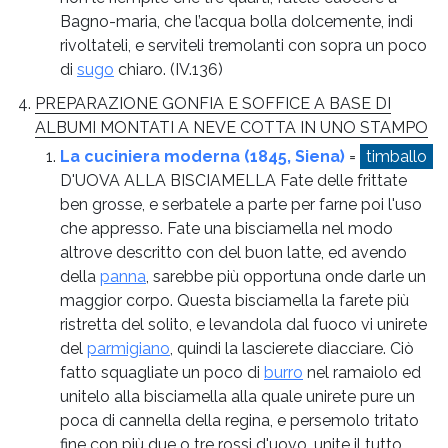
Bagno-maria, che l’acqua bolla dolcemente, indi
rivoltateli, e serviteli tremolanti con sopra un poco
di
sugo
chiaro.
(IV.136)
PREPARAZIONE GONFIA E SOFFICE A BASE DI
ALBUMI MONTATI A NEVE COTTA IN UNO STAMPO
La cuciniera moderna (1845, Siena)
=
timballo
D'UOVA ALLA BISCIAMELLA Fate delle frittate
ben grosse, e serbatele a parte per farne poi l'uso
che appresso. Fate una bisciamella nel modo
altrove descritto con del buon latte, ed avendo
della
panna
, sarebbe più opportuna onde darle un
maggior corpo. Questa bisciamella la farete più
ristretta del solito, e levandola dal fuoco vi unirete
del
parmigiano
, quindi la lascierete diacciare. Ciò
fatto squagliate un poco di
burro
nel ramaiolo ed
unitelo alla bisciamella alla quale unirete pure un
poca di cannella della regina, e persemolo tritato
fine con più due o tre rossi d'uovo, unite il tutto,