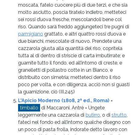
moscata, fatelo cuocere più di due terzi, e che sia
molto asciutto, poscia tiratelo indietro, metteteci
sei rossi d’uova fresche, mescolandoli bene col
riso. Quando sarà freddo aggiungeteci tre pugni di
parmigiano
grattato, e altri quattro rossi d’uova e
due bianchi, mescolate di nuovo. Prendete una
cazzarola giusta alla quantità del riso, copritela
tutta al di dentro di striscie di carta imbutirrate; e
guarnite tutto il fondo, ed all’intorno di creste, e
granelletti di pollastro cotte in un Bianco, e
distribuito con simetria; metteteci dentro il riso
poco per volta, e con diligenza, acciò non si guasti
la guarnizione, ciò
(III.245)
L'Apicio Moderno (1808, 2ª ed., Roma)
=
timballo
di Maccaroni. Antrè = Ungete
leggermente una cazzarola di
butirro
, o di
strutto
,
fateci nel fondo ed all’intorno qualche disegno con
un poco di pasta frolla, indorate detto lavoro con