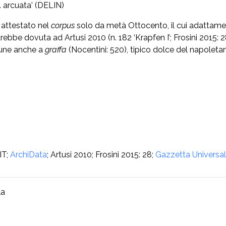
g. arcuata' (DELIN)
, attestato nel
corpus
solo da metà Ottocento, il cui adattam
bbe dovuta ad Artusi 2010 (n. 182 ‘Krapfen I’; Frosini 2015: 28
mune anche a
graffa
(Nocentini: 520), tipico dolce del napoletan
IT;
ArchiData
; Artusi 2010; Frosini 2015: 28;
Gazzetta Universal
la