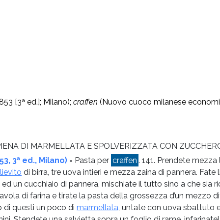
3 [3ª ed.]; Milano);
craffen
(Nuovo cuoco milanese economico,
RIPIENA DI MARMELLATA E SPOLVERIZZATA CON ZUCCHER
, 3ª ed., Milano)
= Pasta per
craffen
. 141. Prendete mezza l
lievito
di birra, tre uova intieri e mezza zaina di pannera. Fate l
un cucchiaio di pannera, mischiate il tutto sino a che sia rid
 tavola di farina e tirate la pasta della grossezza d’un mezzo 
 di questi un poco di
marmellata
, untate con uova sbattuto e 
i. Stendete una salvietta sopra un foglio di rame, infarinate