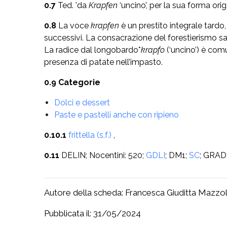
0.7
Ted. 'da
Krapfen
‘uncino’, per la sua forma ori
0.8
La voce
krapfen
è un prestito integrale tardo
successivi. La consacrazione del forestierismo sare
La radice dal longobardo*
krapfo
(‘uncino’) è co
presenza di patate nell’impasto.
0.9 Categorie
Dolci e dessert
Paste e pastelli anche con ripieno
0.10.1
frittella (s.f.)
,
0.11
DELIN; Nocentini: 520;
GDLI
; DM1;
SC
; GRAD
Autore della scheda: Francesca Giuditta Mazzo
Pubblicata il: 31/05/2024