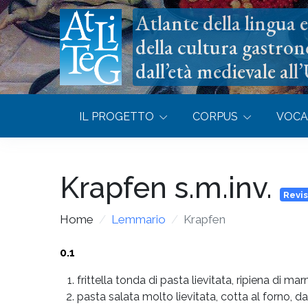
Atlante della lingua e 
della cultura gastron
dall’età medievale all
IL PROGETTO
CORPUS
VOCA
Krapfen
s.m.inv.
Revi
Home
Lemmario
Krapfen
0.1
frittella tonda di pasta lievitata, ripiena di 
pasta salata molto lievitata, cotta al forno, da