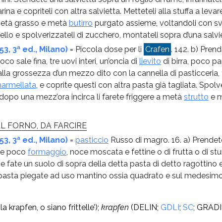
rina e copriteli con altra salvietta. Metteteli alla stuffa a lev
 metà grasso e metà
butirro
purgato assieme, voltandoli con sv
rivello e spolverizzateli di zucchero, montateli sopra d’una salvie
, 3ª ed., Milano)
= Piccola dose per li
Crafen
. 142. b) Pren
co sale fina, tre uovi interi, un’oncia di
lievito
di birra, poco pa
alla grossezza d’un mezzo dito con la cannella di pasticceria,
armellata
, e coprite questi con altra pasta già tagliata. Spolve
 e dopo una mezz’ora incirca li farete friggere a metà
strutto
e 
L FORNO, DA FARCIRE
, 3ª ed., Milano)
=
pasticcio
Russo di magro. 16. a) Prendete 
e poco
formaggio
, noce moscata e fettine o di frutta o di stu
 fate un suolo di sopra della detta pasta di detto ragottino e 
a pasta piegate ad uso mantino ossia quadrato e sul medesimo f
ila krapfen, o siano frittelle’);
krapfen
(DELIN;
GDLI
;
SC
; GRADI