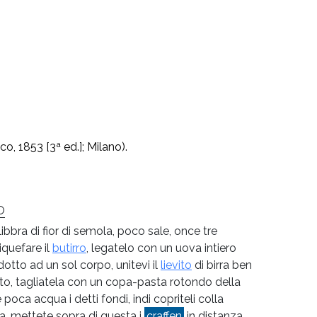
 1853 [3ª ed.]; Milano).
O
ibbra di fior di semola, poco sale, once tre
iquefare il
butirro
, legatelo con un uova intiero
otto ad un sol corpo, unitevi il
lievito
di birra ben
dito, tagliatela con un copa-pasta rotondo della
poca acqua i detti fondi, indi copriteli colla
la, mettete sopra di questa i
craffen
in distanza