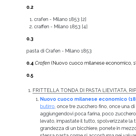
0.2
crafen
-
Milano 1853 [2]
craffen
-
Milano 1853 [4]
0.3
pasta di Crafen - Milano 1853
0.4
Crafen
(Nuovo cuoco milanese economico, 185
0.5
FRITTELLA TONDA DI PASTA LIEVITATA, 
Nuovo cuoco milanese economico (1853
butirro
, once tre zucchero fino, once una di
aggiungendovi poca farina, poco zucchero ed 
levato, impastate il tutto, spolverizzate la
grandezza di un bicchiere, ponete in mezzo
stessa pasta come si accostuma nei valuanin