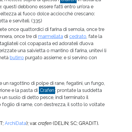
are: questi debbono essere fatti entro un’ora e
eltezza al fuoco dolce acciocché crescano:
tta e serviteli.
(335)
dete once quattordici di farina di semola, once tre
nnera, once tre di
marmellata
di
cedrato
, fate la
 tagliateli col copapasta ed adorateli d’uova
rizzate una salvietta o mantino di farina, unitevi li
metà
butirro
purgato assieme; e si servino con
un ragottino di polpe di rane, fegatini, un fungo,
rione e la pasta di
Crafen
; prontate la suddetta
un suolo di detto pesce, indi terminato il
oglio di rame, con destrezza, il sotto lo voltate
T;
ArchiData
); var.
crafen
(DELIN; SC; GRADIT).