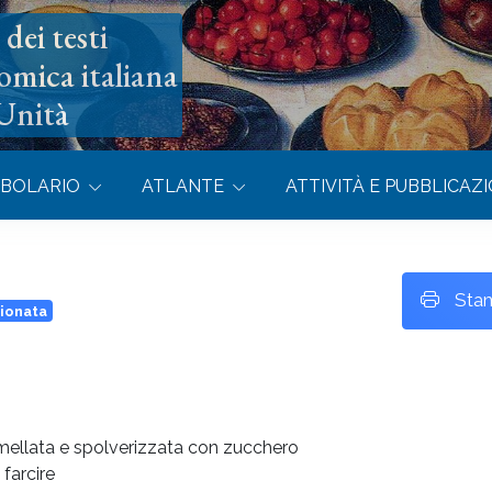
dei testi
omica italiana
’Unità
BOLARIO
ATLANTE
ATTIVITÀ E PUBBLICAZI
Sta
sionata
marmellata e spolverizzata con zucchero
 farcire