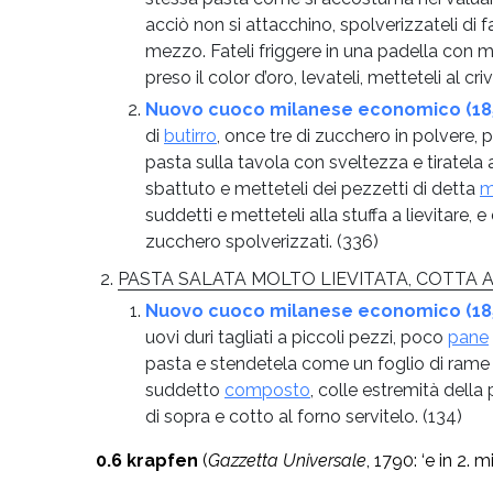
acciò non si attacchino, spolverizzateli di fa
mezzo. Fateli friggere in una padella con
preso il color d’oro, levateli, metteteli al c
Nuovo cuoco milanese economico (1853
di
butirro
, once tre di zucchero in polvere, po
pasta sulla tavola con sveltezza e tiratela 
sbattuto e metteteli dei pezzetti di detta
m
suddetti e metteteli alla stuffa a lievitare,
zucchero spolverizzati.
(336)
PASTA SALATA MOLTO LIEVITATA, COTTA A
Nuovo cuoco milanese economico (1853
uovi duri tagliati a piccoli pezzi, poco
pane
pasta e stendetela come un foglio di rame e
suddetto
composto
, colle estremità dell
di sopra e cotto al forno servitelo.
(134)
0.6
krapfen
(
Gazzetta Universale
, 1790: ‘e in 2. m