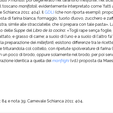
alus
>
manus
), poi degenerato nel tarantino
melifante
, nel sic
 il toscano
manifatoli
, evidentemente interpretato come 'fatti 
e Schianca 2011: 404). Il
GDLI
(che non riporta esempi), prop
 di farina bianca, formaggio, tuorlo d’uovo, zucchero e zaffe
nestra, simile alle stracciatelle, che si prepara con tale pasta»
lo delle
Suppe
del
Libro de la cocina
: «Togli rape sença foglie, 
ttato, e grasso di carne; a suolo di l'uno e a suolo di l'altro fa
 la preparazione dei
millefanti
, esistono differenze tra le rice
triturandola col coltello, con ripetute spolverature di farina 
n un poco di brodo, oppure solamente nel brodo, per poi servi
azione identica a quella dei
manfrighi
(vd.) proposta da Maes
0: 84 e nota 39; Carnevale Schianca 2011: 404.