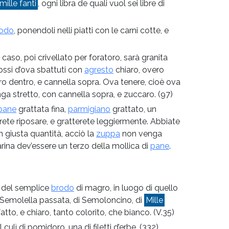
mille fanti
, ogni libra de quali vuol sei libre di
odo
, ponendoli nelli piatti con le carni cotte, e
 caso, poi crivellato per foratoro, sarà granita
rossi d’ova sbattuti con
agresto
chiaro, overo
o dentro, e cannella sopra. Ova tenere, cioè ova
a stretto, con cannella sopra, e zuccaro.
(97)
pane
grattata fina,
parmigiano
grattato, un
rete riposare, e gratterete leggiermente. Abbiate
 giusta quantità, acciò la
zuppa
non venga
arina dev’essere un terzo della mollica di
pane
.
a del semplice
brodo
di magro, in luogo di quello
i Semolella passata, di Semoloncino, di
Mille
tto, e chiaro, tanto colorito, che bianco.
(V.35)
l culì di pomidoro, una di filetti d’erbe.
(332)