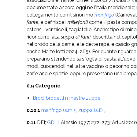
associazioni e fraintendimenti
bonus
>
malus
>,
m
documentato ancora oggi nell'Italia meridionale;
collegamento con il sinonimo
manfrigo
(Carneval
fante
, e definisce i
millefanti
come «'pasta composta
estens., 'vermicelli, tagliatelle. Anche: tipo di mi
ricondurre alla
suppa di fanti
, descritta nel capito
nel brodo de la carne, e le dette rape, e cascio gra
anche Martellotti 2024: 265). Per quanto riguarda
preparano stendendo la sfoglia di pasta all'uovo e 
modi, cuocendoli nel latte vaccino o pecorino co
zafferano e spezie; oppure presentano una prepar
0.9 Categorie
Brodi brodetti minestre zuppe
0.10.1
manfrigo (s.m.)
,
zuppa (s.f.)
,
0.11
DEI;
GDLI
; Alessio 1977: 272-273; Artusi 201