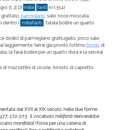
o [[...]] Di
mille
fanti
ivi
(354)
grattato,
parmigiano
, sale, noce moscata,
i dentro i
millefanti
, fatela bollire un quarto
nce dodici di parmegiano grattugiato, poco sale,
ai leggermente; terrai già pronto l’ottimo
brodo
di
; la farai bollire per un quarto d’ora e la servirai
 di mazzettini di cicorie. Arrosto di capretto.
ntata dal XVII al XIX secolo, nelle due forme
1977: 272-273, il vocabolo
millifanti
deriverebbe
toscano
manifatoli
(forse per una catena di