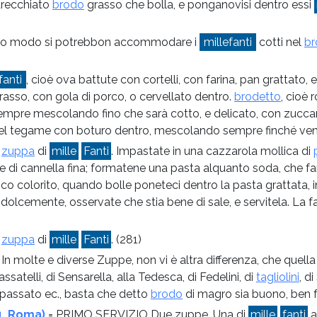
parecchiato
brodo
grasso che bolla, e ponganovisi dentro essi
mo modo si potrebbon accommodare i
millefanti
cotti nel
br
fanti
, cioè ova battute con cortelli, con farina, pan grattato, e
asso, con gola di porco, o cervellato dentro.
brodetto
, cioè 
empre mescolando fino che sarà cotto, e delicato, con zuccar
nel tegame con boturo dentro, mescolando sempre finché veng
=
zuppa
di
mille
Fanti
. Impastate in una cazzarola mollica di
, e di cannella fina; formatene una pasta alquanto soda, che fa
 colorito, quando bolle poneteci dentro la pasta grattata, in
 dolcemente, osservate che stia bene di sale, e servitela. La f
=
zuppa
di
mille
Fanti
.
(281)
 In molte e diverse Zuppe, non vi è altra differenza, che quell
atelli, di Sensarella, alla Tedesca, di Fedelini, di
tagliolini
, d
o passato ec., basta che detto
brodo
di magro sia buono, ben fa
4, Roma)
= PRIMO SERVIZIO Due zuppe. Una di
mille
fanti
a