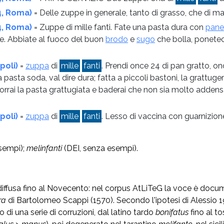
4, Roma)
= Delle zuppe in generale, tanto di grasso, che di magr
4, Roma)
= Zuppe di mille fanti. Fate una pasta dura con
pane
nte. Abbiate al fuoco del buon
brodo
e
sugo
che bolla, ponetec
poli)
=
zuppa
di
mille
fanti
. Prendi once 24 di pan gratto, o
asta soda, val dire dura; fatta a piccoli bastoni, la grattuger
porrai la pasta grattugiata e baderai che non sia molto addensata
poli)
=
zuppa
di
mille
fanti
. Lesso di vaccina con guarnizione
esempi);
melinfanti
(DEI, senza esempi).
iffusa fino al Novecento: nel corpus AtLiTeG la voce è docume
ra
di Bartolomeo Scappi (1570). Secondo l'ipotesi di Alessio 
ato di una serie di corruzioni, dal latino tardo
bonifatus
fino al 