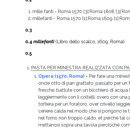
mille fanti
-
Roma 1570 [3];Roma 1808 [3];Roma
millefanti
-
Roma 1570 [1];Roma 1609 [1];Roma
0.3
0.4
millefanti
(Libro dello scalco, 1609; Roma)
0.5
PASTA PER MINESTRA REALIZZATA CON PA
Opera (1570, Roma)
= Per fare una minest
oncie otto di pan grattato, passato per un 
fresche, battute con un bicchiero di acqua f
leggiermente con li coltelli, overo con una p
tortiera per un foratoro, over crivello legg
cenere calda nel modo che si pongono le to
nel forno non troppo caldo, et perché tal c
mettanosi sopra una tavola percioché come i 