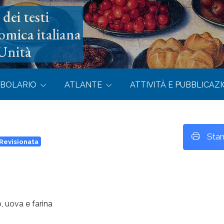
dei testi
omica italiana
’Unità
BOLARIO
ATLANTE
ATTIVITÀ E PUBBLICAZI
Sta
Revisionata
, uova e farina