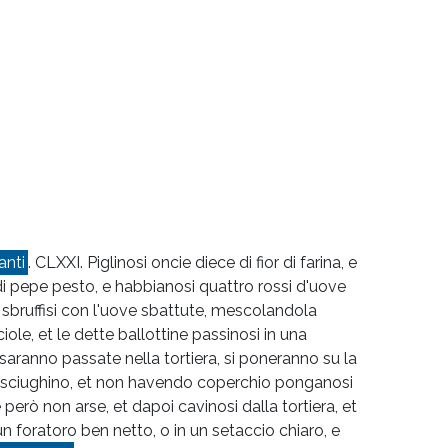
anti
. CLXXI. Piglinosi oncie diece di fior di farina, e
di pepe pesto, e habbianosi quattro rossi d'uove
e sbruffisi con l'uove sbattute, mescolandola
iole, et le dette ballottine passinosi in una
saranno passate nella tortiera, si poneranno su la
i asciughino, et non havendo coperchio ponganosi
erò non arse, et dapoi cavinosi dalla tortiera, et
n foratoro ben netto, o in un setaccio chiaro, e