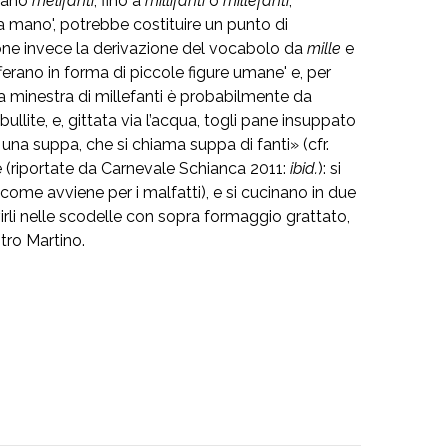
iliano
melifanti
, fino a
millifanti
o
millefanti
,
a mano', potrebbe costituire un punto di
one invece la derivazione del vocabolo da
mille
e
rano in forma di piccole figure umane' e, per
. La minestra di millefanti è probabilmente da
bullite, e, gittata via l’acqua, togli pane insuppato
' una suppa, che si chiama suppa di fanti» (cfr.
tte (riportate da Carnevale Schianca 2011:
ibid.
): si
(come avviene per i malfatti), e si cucinano in due
rli nelle scodelle con sopra formaggio grattato,
tro Martino.