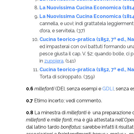
La Nuovissima Cucina Economica (181
La Nuovissima Cucina Economica (181
cannella, e uovi; indi grattatela leggierme
d’ora, e servitela.
(37)
Cucina teorico-pratica (1852, 7ª ed., Na
ed impasterai con ovi battuti formando una p
pesce giusta il cap. V. §2; quando bolle, ci 
in
zuppiera
.
(141)
Cucina teorico-pratica (1852, 7ª ed., Na
Torta di sciroppato.
(359)
0.6
millefanti
(DEI, senza esempi e
GDLI
, senza 
0.7
Etimo incerto; vedi commento.
0.8
La minestra di
millefanti
è una preparazione d
millefanti
e
mille fanti
, ma è già attestata nell'
Ope
dal latino tardo
bonifatus
: sarebbe infatti il risult