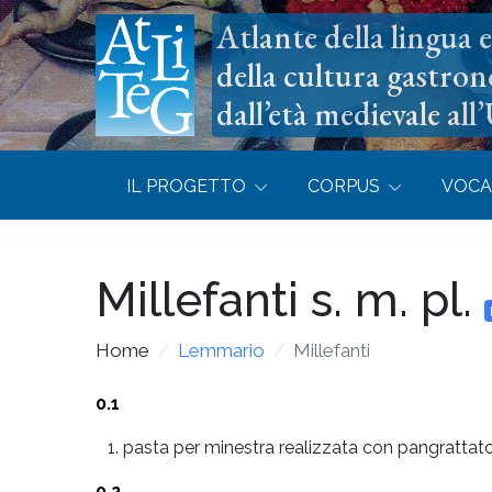
Atlante della lingua e 
della cultura gastron
dall’età medievale all
IL PROGETTO
CORPUS
VOCA
Millefanti
s. m. pl.
Home
Lemmario
Millefanti
0.1
pasta per minestra realizzata con pangrattato
0.2