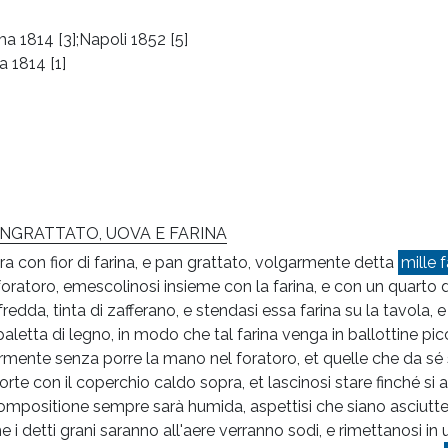
 1814 [3];Napoli 1852 [5]
 1814 [1]
NGRATTATO, UOVA E FARINA
ra con fior di farina, e pan grattato, volgarmente detta
mille f
foratoro, emescolinosi insieme con la farina, e con un quarto 
redda, tinta di zafferano, e stendasi essa farina su la tavola, 
aletta di legno, in modo che tal farina venga in ballottine picc
iermente senza porre la mano nel foratoro, et quelle che da sé 
rte con il coperchio caldo sopra, et lascinosi stare finché s
ompositione sempre sarà humida, aspettisi che siano asciutte p
detti grani saranno all'aere verranno sodi, e rimettanosi in u