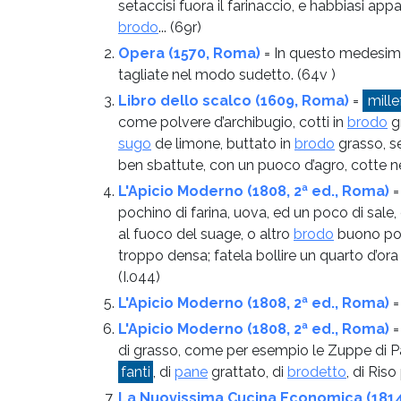
setaccisi fuora il farinaccio, e habbiasi ap
brodo
...
(69r)
Opera (1570, Roma)
= In questo medesi
tagliate nel modo sudetto.
(64v )
Libro dello scalco (1609, Roma)
=
mille
come polvere d’archibugio, cotti in
brodo
gr
sugo
de limone, buttato in
brodo
grasso, s
ben sbattute, con un puoco d’agro, cotte 
L'Apicio Moderno (1808, 2ª ed., Roma)
pochino di farina, uova, ed un poco di sale
al fuoco del suage, o altro
brodo
buono poco
troppo densa; fatela bollire un quarto d’ora
(I.044)
L'Apicio Moderno (1808, 2ª ed., Roma)
L'Apicio Moderno (1808, 2ª ed., Roma)
=
di grasso, come per esempio le Zuppe di Pass
fanti
, di
pane
grattato, di
brodetto
, di Ris
La Nuovissima Cucina Economica (181