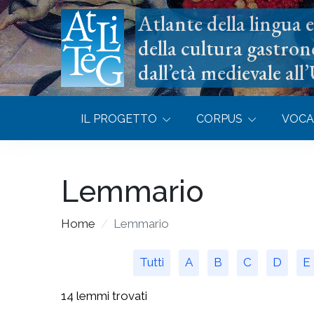
Atlante della lingua e 
della cultura gastron
dall’età medievale all
IL PROGETTO
CORPUS
VOCA
Lemmario
Home
Lemmario
Tutti
A
B
C
D
E
14 lemmi trovati