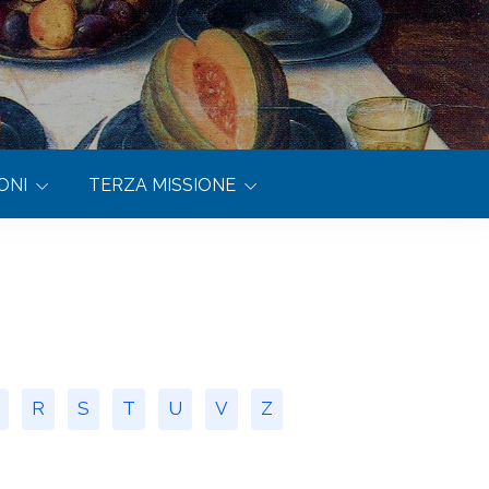
ONI
TERZA MISSIONE
R
S
T
U
V
Z