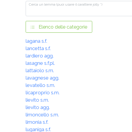
Cerca un lemma (puoi usare il carattere jolly *)
Elenco delle categorie
lagana s.f.
lancetta s.f.
lardiero agg.
lasagne s.f.pl.
lattaiolo s.m.
lavagnese agg.
levatello s.m.
licaproprio s.m.
lievito s.m.
lievito agg.
limoncello s.m.
limonia s.f.
luganiga s.f.