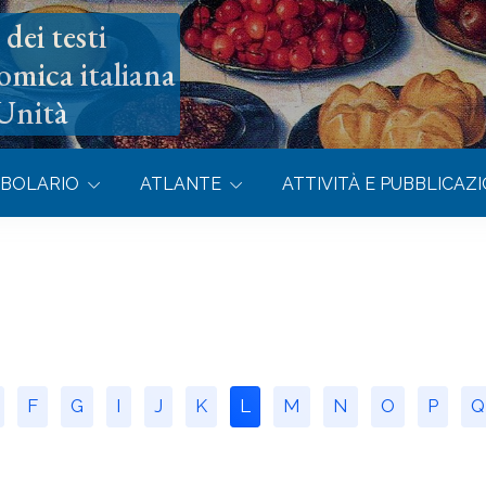
dei testi
omica italiana
’Unità
BOLARIO
ATLANTE
ATTIVITÀ E PUBBLICAZI
F
G
I
J
K
L
M
N
O
P
Q