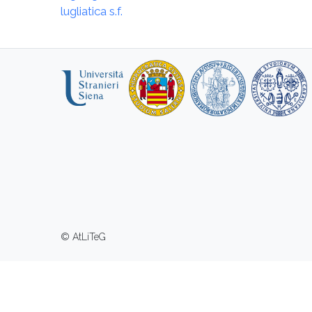
lugliatica s.f.
© AtLiTeG