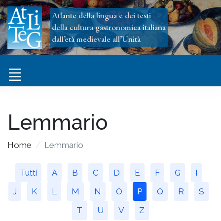
Atlante della lingua e dei testi
della cultura gastronomica italiana
dall’età medievale all’Unità
Lemmario
Home
Lemmario
Tutti
A
B
C
D
E
F
G
I
J
K
L
M
N
O
P
Q
R
S
T
U
V
Z