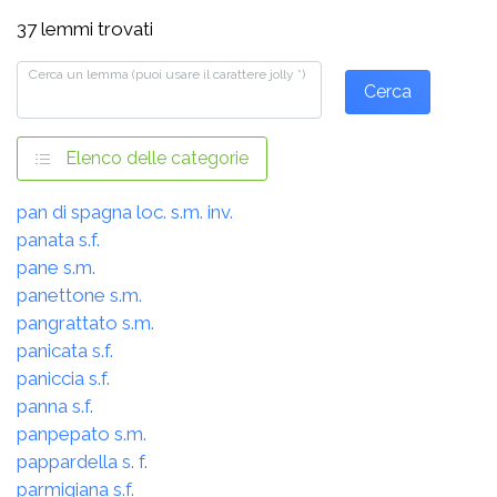
37 lemmi trovati
Cerca un lemma (puoi usare il carattere jolly *)
Cerca
Elenco delle categorie
pan di spagna loc. s.m. inv.
panata s.f.
pane s.m.
panettone s.m.
pangrattato s.m.
panicata s.f.
paniccia s.f.
panna s.f.
panpepato s.m.
pappardella s. f.
parmigiana s.f.