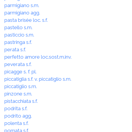
parmigiano s.m.
parmigiano agg.
pasta brisée loc. s.f.
pastello s.m.
pasticcio s.m.
pastringa s.f.
perata s.f.
perfetto amore loc.sost.m.inv.
peverata s.f.
picagge s. f. pl.
piccatiglia s.f. v. piccatiglio s.m.
piccatiglio s.m.
pinzone s.m.
pistacchiata s.f.
podrita s.f.
podrito agg.
polenta s.f.
pomata s.f.