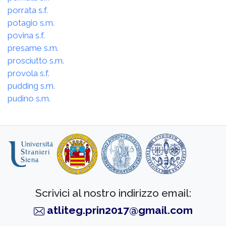
porrata s.f.
potagio s.m.
povina s.f.
presame s.m.
prosciutto s.m.
provola s.f.
pudding s.m.
pudino s.m.
Scrivici al nostro indirizzo email:
atliteg.prin2017@gmail.com